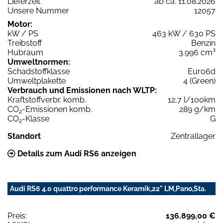
Lieferzeit
ab ca. 11.08.2026
Unsere Nummer
12057
Motor:
kW / PS
463 kW / 630 PS
Treibstoff
Benzin
Hubraum
3.996 cm³
Umweltnormen:
Schadstoffklasse
Euro6d
Umweltplakette
4 (Green)
Verbrauch und Emissionen nach WLTP:
Kraftstoffverbr. komb.
12,7 l/100km
CO
-Emissionen komb.
289 g/km
2
CO
-Klasse
G
2
Standort
Zentrallager
Details zum Audi RS6 anzeigen
Audi RS6 4.0 quattro performance Keramik,22" LM,Pano,Sta.
Preis:
136.899,00 €