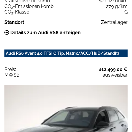
Kraftstoffverbr. komb.
12,0 l/100km
CO
-Emissionen komb.
279 g/km
2
CO
-Klasse
G
2
Standort
Zentrallager
Details zum Audi RS6 anzeigen
Audi RS6 Avant 4.0 TFSI Q Tip. Matrix/ACC/HuD/Standhz
Preis:
112.499,00 €
MWSt:
ausweisbar