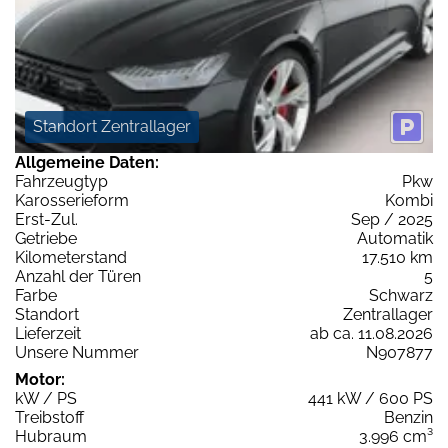
Standort Zentrallager
Allgemeine Daten:
Fahrzeugtyp
Pkw
Karosserieform
Kombi
Erst-Zul.
Sep / 2025
Getriebe
Automatik
Kilometerstand
17.510 km
Anzahl der Türen
5
Farbe
Schwarz
Standort
Zentrallager
Lieferzeit
ab ca. 11.08.2026
Unsere Nummer
N907877
Motor:
kW / PS
441 kW / 600 PS
Treibstoff
Benzin
Hubraum
3.996 cm³