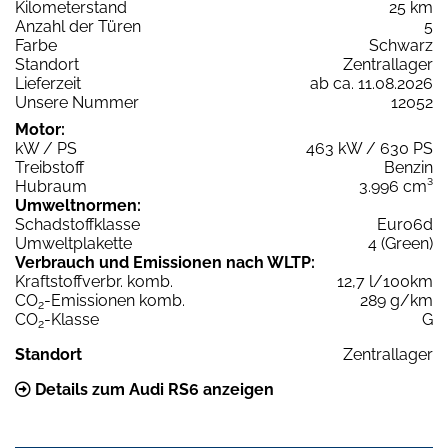
Kilometerstand
25 km
Anzahl der Türen
5
Farbe
Schwarz
Standort
Zentrallager
Lieferzeit
ab ca. 11.08.2026
Unsere Nummer
12052
Motor:
kW / PS
463 kW / 630 PS
Treibstoff
Benzin
Hubraum
3.996 cm³
Umweltnormen:
Schadstoffklasse
Euro6d
Umweltplakette
4 (Green)
Verbrauch und Emissionen nach WLTP:
Kraftstoffverbr. komb.
12,7 l/100km
CO
-Emissionen komb.
289 g/km
2
CO
-Klasse
G
2
Standort
Zentrallager
Details zum Audi RS6 anzeigen