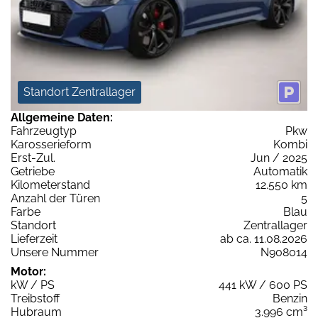
Standort Zentrallager
Allgemeine Daten:
Fahrzeugtyp
Pkw
Karosserieform
Kombi
Erst-Zul.
Jun / 2025
Getriebe
Automatik
Kilometerstand
12.550 km
Anzahl der Türen
5
Farbe
Blau
Standort
Zentrallager
Lieferzeit
ab ca. 11.08.2026
Unsere Nummer
N908014
Motor:
kW / PS
441 kW / 600 PS
Treibstoff
Benzin
Hubraum
3.996 cm³