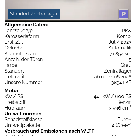
Standort Zentrallager
Allgemeine Daten:
Fahrzeugtyp
Pkw
Karosserieform
Kombi
Erst-Zul.
Jul / 2023
Getriebe
Automatik
Kilometerstand
71.852 km
Anzahl der Türen
5
Farbe
Grau
Standort
Zentrallager
Lieferzeit
ab ca. 11.08.2026
Unsere Nummer
38941 KR
Motor:
kW / PS
441 kW / 600 PS
Treibstoff
Benzin
Hubraum
3.996 cm³
Umweltnormen:
Schadstoffklasse
Euro6
Umweltplakette
4 (Green)
Verbrauch und Emissionen nach WLTP: