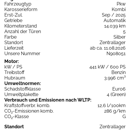
Fahrzeugtyp
Pkw
Karosserieform
Kombi
Erst-Zul.
Sep / 2025
Getriebe
Automatik
Kilometerstand
14.039 km
Anzahl der Türen
5
Farbe
Silber
Standort
Zentrallager
Lieferzeit
ab ca. 11.08.2026
Unsere Nummer
N908051
Motor:
kW / PS
441 kW / 600 PS
Treibstoff
Benzin
Hubraum
3.996 cm³
Umweltnormen:
Schadstoffklasse
Euro6
Umweltplakette
4 (Green)
Verbrauch und Emissionen nach WLTP:
Kraftstoffverbr. komb.
12,6 l/100km
CO
-Emissionen komb.
286 g/km
2
CO
-Klasse
G
2
Standort
Zentrallager