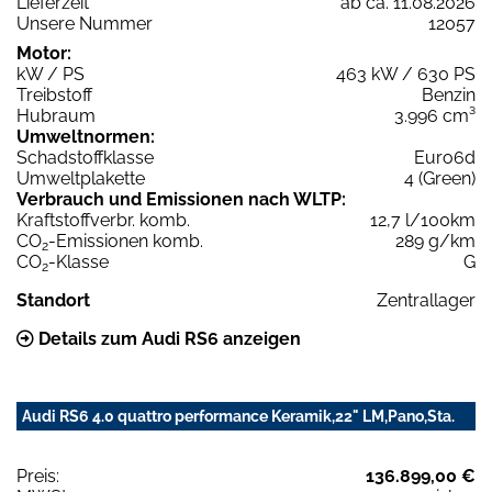
Lieferzeit
ab ca. 11.08.2026
Unsere Nummer
12057
Motor:
kW / PS
463 kW / 630 PS
Treibstoff
Benzin
Hubraum
3.996 cm³
Umweltnormen:
Schadstoffklasse
Euro6d
Umweltplakette
4 (Green)
Verbrauch und Emissionen nach WLTP:
Kraftstoffverbr. komb.
12,7 l/100km
CO
-Emissionen komb.
289 g/km
2
CO
-Klasse
G
2
Standort
Zentrallager
Details zum Audi RS6 anzeigen
Audi RS6 4.0 quattro performance Keramik,22" LM,Pano,Sta.
Preis:
136.899,00 €