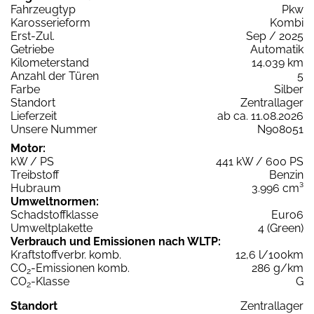
Fahrzeugtyp
Pkw
Karosserieform
Kombi
Erst-Zul.
Sep / 2025
Getriebe
Automatik
Kilometerstand
14.039 km
Anzahl der Türen
5
Farbe
Silber
Standort
Zentrallager
Lieferzeit
ab ca. 11.08.2026
Unsere Nummer
N908051
Motor:
kW / PS
441 kW / 600 PS
Treibstoff
Benzin
Hubraum
3.996 cm³
Umweltnormen:
Schadstoffklasse
Euro6
Umweltplakette
4 (Green)
Verbrauch und Emissionen nach WLTP:
Kraftstoffverbr. komb.
12,6 l/100km
CO
-Emissionen komb.
286 g/km
2
CO
-Klasse
G
2
Standort
Zentrallager