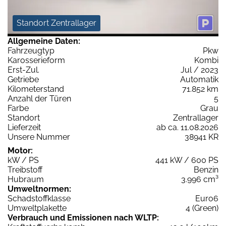
Standort Zentrallager
Allgemeine Daten:
Fahrzeugtyp
Pkw
Karosserieform
Kombi
Erst-Zul.
Jul / 2023
Getriebe
Automatik
Kilometerstand
71.852 km
Anzahl der Türen
5
Farbe
Grau
Standort
Zentrallager
Lieferzeit
ab ca. 11.08.2026
Unsere Nummer
38941 KR
Motor:
kW / PS
441 kW / 600 PS
Treibstoff
Benzin
Hubraum
3.996 cm³
Umweltnormen:
Schadstoffklasse
Euro6
Umweltplakette
4 (Green)
Verbrauch und Emissionen nach WLTP: