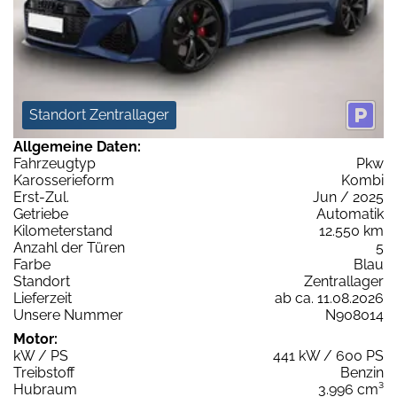
Standort Zentrallager
Allgemeine Daten:
Fahrzeugtyp
Pkw
Karosserieform
Kombi
Erst-Zul.
Jun / 2025
Getriebe
Automatik
Kilometerstand
12.550 km
Anzahl der Türen
5
Farbe
Blau
Standort
Zentrallager
Lieferzeit
ab ca. 11.08.2026
Unsere Nummer
N908014
Motor:
kW / PS
441 kW / 600 PS
Treibstoff
Benzin
Hubraum
3.996 cm³