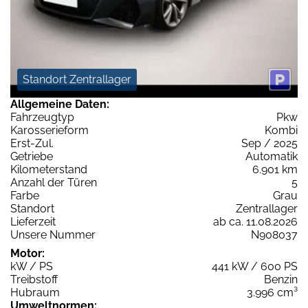
Standort Zentrallager
Allgemeine Daten:
Fahrzeugtyp
Pkw
Karosserieform
Kombi
Erst-Zul.
Sep / 2025
Getriebe
Automatik
Kilometerstand
6.901 km
Anzahl der Türen
5
Farbe
Grau
Standort
Zentrallager
Lieferzeit
ab ca. 11.08.2026
Unsere Nummer
N908037
Motor:
kW / PS
441 kW / 600 PS
Treibstoff
Benzin
Hubraum
3.996 cm³
Umweltnormen: