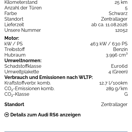
Kilometerstand
25 km
Anzahl der Türen
5
Farbe
Schwarz
Standort
Zentrallager
Lieferzeit
ab ca. 11.08.2026
Unsere Nummer
12052
Motor:
kW / PS
463 kW / 630 PS
Treibstoff
Benzin
Hubraum
3.996 cm³
Umweltnormen:
Schadstoffklasse
Euro6d
Umweltplakette
4 (Green)
Verbrauch und Emissionen nach WLTP:
Kraftstoffverbr. komb.
12,7 l/100km
CO
-Emissionen komb.
289 g/km
2
CO
-Klasse
G
2
Standort
Zentrallager
Details zum Audi RS6 anzeigen