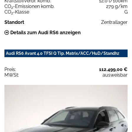
Kraftstoffverbr. komb.
12,0 l/100km
CO
-Emissionen komb.
279 g/km
2
CO
-Klasse
G
2
Standort
Zentrallager
Details zum Audi RS6 anzeigen
Audi RS6 Avant 4.0 TFSI Q Tip. Matrix/ACC/HuD/Standhz
Preis:
112.499,00 €
MWSt:
ausweisbar