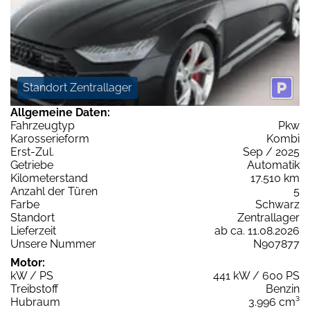
Standort Zentrallager
Allgemeine Daten:
Fahrzeugtyp
Pkw
Karosserieform
Kombi
Erst-Zul.
Sep / 2025
Getriebe
Automatik
Kilometerstand
17.510 km
Anzahl der Türen
5
Farbe
Schwarz
Standort
Zentrallager
Lieferzeit
ab ca. 11.08.2026
Unsere Nummer
N907877
Motor:
kW / PS
441 kW / 600 PS
Treibstoff
Benzin
Hubraum
3.996 cm³