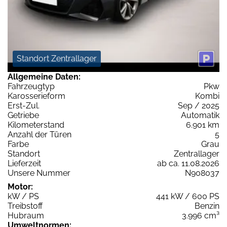
Standort Zentrallager
Allgemeine Daten:
Fahrzeugtyp
Pkw
Karosserieform
Kombi
Erst-Zul.
Sep / 2025
Getriebe
Automatik
Kilometerstand
6.901 km
Anzahl der Türen
5
Farbe
Grau
Standort
Zentrallager
Lieferzeit
ab ca. 11.08.2026
Unsere Nummer
N908037
Motor:
kW / PS
441 kW / 600 PS
Treibstoff
Benzin
Hubraum
3.996 cm³
Umweltnormen: