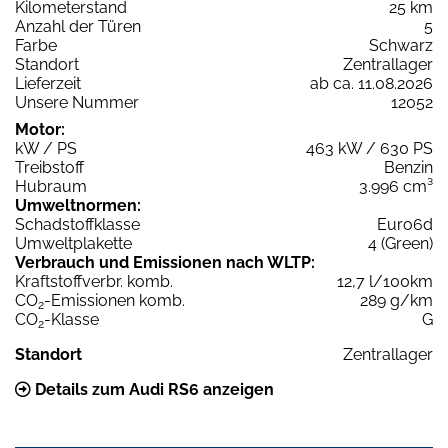
Kilometerstand
25 km
Anzahl der Türen
5
Farbe
Schwarz
Standort
Zentrallager
Lieferzeit
ab ca. 11.08.2026
Unsere Nummer
12052
Motor:
kW / PS
463 kW / 630 PS
Treibstoff
Benzin
Hubraum
3.996 cm³
Umweltnormen:
Schadstoffklasse
Euro6d
Umweltplakette
4 (Green)
Verbrauch und Emissionen nach WLTP:
Kraftstoffverbr. komb.
12,7 l/100km
CO
-Emissionen komb.
289 g/km
2
CO
-Klasse
G
2
Standort
Zentrallager
Details zum Audi RS6 anzeigen