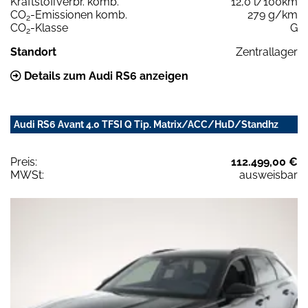
Kraftstoffverbr. komb.
12,0 l/100km
CO
-Emissionen komb.
279 g/km
2
CO
-Klasse
G
2
Standort
Zentrallager
Details zum Audi RS6 anzeigen
Audi RS6 Avant 4.0 TFSI Q Tip. Matrix/ACC/HuD/Standhz
Preis:
112.499,00 €
MWSt:
ausweisbar