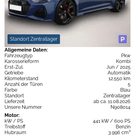
Standort Zentrallager
Allgemeine Daten:
Fahrzeugtyp
Pkw
Karosserieform
Kombi
Erst-Zul.
Jun / 2025
Getriebe
Automatik
Kilometerstand
12.550 km
Anzahl der Türen
5
Farbe
Blau
Standort
Zentrallager
Lieferzeit
ab ca. 11.08.2026
Unsere Nummer
N908014
Motor:
kW / PS
441 kW / 600 PS
Treibstoff
Benzin
Hubraum
3.996 cm³