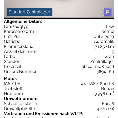
Standort Zentrallager
Allgemeine Daten:
Fahrzeugtyp
Pkw
Karosserieform
Kombi
Erst-Zul.
Jul / 2023
Getriebe
Automatik
Kilometerstand
71.852 km
Anzahl der Türen
5
Farbe
Grau
Standort
Zentrallager
Lieferzeit
ab ca. 11.08.2026
Unsere Nummer
38941 KR
Motor:
kW / PS
441 kW / 600 PS
Treibstoff
Benzin
Hubraum
3.996 cm³
Umweltnormen:
Schadstoffklasse
Euro6
Umweltplakette
4 (Green)
Verbrauch und Emissionen nach WLTP: