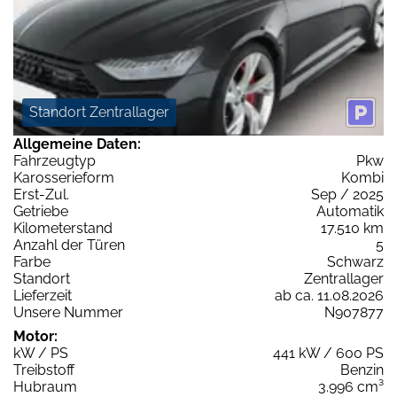
Standort Zentrallager
Allgemeine Daten:
Fahrzeugtyp
Pkw
Karosserieform
Kombi
Erst-Zul.
Sep / 2025
Getriebe
Automatik
Kilometerstand
17.510 km
Anzahl der Türen
5
Farbe
Schwarz
Standort
Zentrallager
Lieferzeit
ab ca. 11.08.2026
Unsere Nummer
N907877
Motor:
kW / PS
441 kW / 600 PS
Treibstoff
Benzin
Hubraum
3.996 cm³