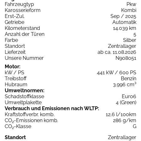
Fahrzeugtyp
Pkw
Karosserieform
Kombi
Erst-Zul.
Sep / 2025
Getriebe
Automatik
Kilometerstand
14.039 km
Anzahl der Türen
5
Farbe
Silber
Standort
Zentrallager
Lieferzeit
ab ca. 11.08.2026
Unsere Nummer
N908051
Motor:
kW / PS
441 kW / 600 PS
Treibstoff
Benzin
Hubraum
3.996 cm³
Umweltnormen:
Schadstoffklasse
Euro6
Umweltplakette
4 (Green)
Verbrauch und Emissionen nach WLTP:
Kraftstoffverbr. komb.
12,6 l/100km
CO
-Emissionen komb.
286 g/km
2
CO
-Klasse
G
2
Standort
Zentrallager