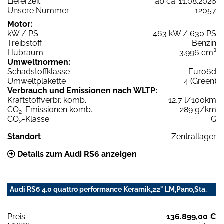
Lieferzeit
ab ca. 11.08.2026
Unsere Nummer
12057
Motor:
kW / PS
463 kW / 630 PS
Treibstoff
Benzin
Hubraum
3.996 cm³
Umweltnormen:
Schadstoffklasse
Euro6d
Umweltplakette
4 (Green)
Verbrauch und Emissionen nach WLTP:
Kraftstoffverbr. komb.
12,7 l/100km
CO
-Emissionen komb.
289 g/km
2
CO
-Klasse
G
2
Standort
Zentrallager
Details zum Audi RS6 anzeigen
Audi RS6 4.0 quattro performance Keramik,22" LM,Pano,Sta.
Preis:
136.899,00 €