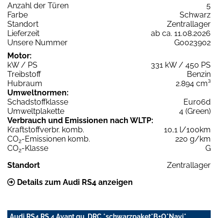
Anzahl der Türen
5
Farbe
Schwarz
Standort
Zentrallager
Lieferzeit
ab ca. 11.08.2026
Unsere Nummer
G0023902
Motor:
kW / PS
331 kW / 450 PS
Treibstoff
Benzin
Hubraum
2.894 cm³
Umweltnormen:
Schadstoffklasse
Euro6d
Umweltplakette
4 (Green)
Verbrauch und Emissionen nach WLTP:
Kraftstoffverbr. komb.
10,1 l/100km
CO
-Emissionen komb.
220 g/km
2
CO
-Klasse
G
2
Standort
Zentrallager
Details zum Audi RS4 anzeigen
Audi RS4 RS 4 Avant qu. DRC *schwarzpaket*B+O*Navi*