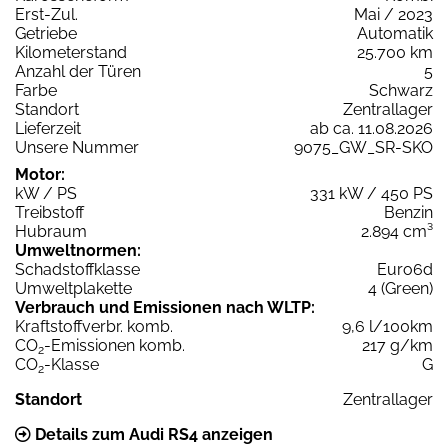
Erst-Zul.
Mai / 2023
Getriebe
Automatik
Kilometerstand
25.700 km
Anzahl der Türen
5
Farbe
Schwarz
Standort
Zentrallager
Lieferzeit
ab ca. 11.08.2026
Unsere Nummer
9075_GW_SR-SKO
Motor:
kW / PS
331 kW / 450 PS
Treibstoff
Benzin
Hubraum
2.894 cm³
Umweltnormen:
Schadstoffklasse
Euro6d
Umweltplakette
4 (Green)
Verbrauch und Emissionen nach WLTP:
Kraftstoffverbr. komb.
9,6 l/100km
CO
-Emissionen komb.
217 g/km
2
CO
-Klasse
G
2
Standort
Zentrallager
Details zum Audi RS4 anzeigen