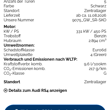
Anzahl der Türen
5
Farbe
Schwarz
Standort
Zentrallager
Lieferzeit
ab ca. 11.08.2026
Unsere Nummer
9075_GW_SR-SKO
Motor:
kW / PS
331 kW / 450 PS
Treibstoff
Benzin
Hubraum
2.894 cm³
Umweltnormen:
Schadstoffklasse
Euro6d
Umweltplakette
4 (Green)
Verbrauch und Emissionen nach WLTP:
Kraftstoffverbr. komb.
9,6 l/100km
CO
-Emissionen komb.
217 g/km
2
CO
-Klasse
G
2
Standort
Zentrallager
Details zum Audi RS4 anzeigen