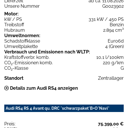
Lieferzeit
ab ca. 11.08.2026
Unsere Nummer
G0023902
Motor:
kW / PS
331 kW / 450 PS
Treibstoff
Benzin
Hubraum
2.894 cm³
Umweltnormen:
Schadstoffklasse
Euro6d
Umweltplakette
4 (Green)
Verbrauch und Emissionen nach WLTP:
Kraftstoffverbr. komb.
10,1 l/100km
CO
-Emissionen komb.
220 g/km
2
CO
-Klasse
G
2
Standort
Zentrallager
Details zum Audi RS4 anzeigen
Audi RS4 RS 4 Avant qu. DRC *schwarzpaket*B+O*Navi*
Preis:
75.399,00 €