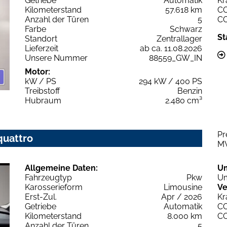
Getriebe
Automatik
Kr
Kilometerstand
57.618 km
C
Anzahl der Türen
5
C
Farbe
Schwarz
St
Standort
Zentrallager
Lieferzeit
ab ca. 11.08.2026
Unsere Nummer
88559_GW_IN
Motor:
kW / PS
294 kW / 400 PS
Treibstoff
Benzin
Hubraum
2.480 cm³
Pr
quattro
M
Allgemeine Daten:
U
Fahrzeugtyp
Pkw
Um
Karosserieform
Limousine
Ve
Erst-Zul.
Apr / 2026
Kr
Getriebe
Automatik
C
Kilometerstand
8.000 km
C
Anzahl der Türen
5