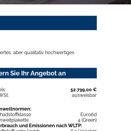
rtes, aber qualitativ hochwertiges
rn Sie Ihr Angebot an
eis:
52.799,00 €
WSt:
ausweisbar
mweltnormen:
hadstoffklasse
Euro6d
weltplakette
4 (Green)
rbrauch und Emissionen nach WLTP: