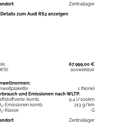
andort
Zentrallager
Details zum Audi RS3 anzeigen
eis:
67.999,00 €
WSt:
ausweisbar
mweltnormen:
weltplakette
1 (None)
rbrauch und Emissionen nach WLTP:
aftstoffverbr. komb.
9,4 l/100km
O
-Emissionen komb.
213 g/km
2
O
-Klasse
G
2
andort
Zentrallager