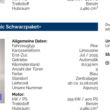
Treibstoff
Benzin
Hubraum
2.480 cm³
Pr
nic Schwarzpaket+
M
Allgemeine Daten:
U
Fahrzeugtyp
Pkw
Um
Karosserieform
Limousine
St
Erst-Zul.
Jul / 2025
Getriebe
Automatik
Kilometerstand
8.039 km
Anzahl der Türen
5
Farbe
Blau
Standort
Zentrallager
Lieferzeit
ab ca. 11.08.2026
Unsere Nummer
A910123
Motor:
kW / PS
294 kW / 400 PS
Treibstoff
Benzin
Hubraum
2.480 cm³