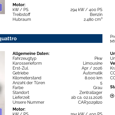
Motor:
kW / PS
294 kW / 400 PS
Treibstoff
Benzin
Hubraum
2.480 cm³
Pr
quattro
M
Allgemeine Daten:
U
Fahrzeugtyp
Pkw
Um
Karosserieform
Limousine
Ve
Erst-Zul.
Apr / 2026
Kr
Getriebe
Automatik
C
Kilometerstand
8.000 km
C
Anzahl der Türen
5
St
Farbe
Grau
Standort
Zentrallager
Lieferzeit
ab ca. 02.11.2026
Unsere Nummer
CAR3029820
Motor:
kW / PS
294 kW / 400 PS