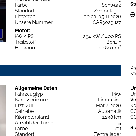
St
Farbe
Schwarz
Standort
Zentrallager
Lieferzeit
ab ca. 05.11.2026
Unsere Nummer
CAR3029827
Motor:
kW / PS
294 kW / 400 PS
Treibstoff
Benzin
Hubraum
2.480 cm³
Pr
M
Allgemeine Daten:
U
Fahrzeugtyp
Pkw
Um
Karosserieform
Limousine
Ve
Erst-Zul.
Mär / 2026
Kr
Getriebe
Automatik
C
Kilometerstand
1.238 km
C
Anzahl der Türen
5
St
Farbe
Rot
Standort
Zentrallager