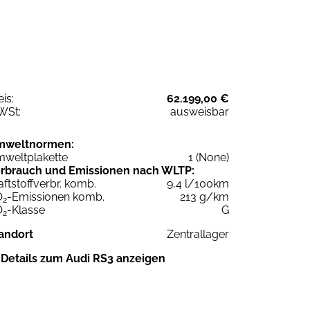
eis:
62.199,00 €
WSt:
ausweisbar
mweltnormen:
weltplakette
1 (None)
rbrauch und Emissionen nach WLTP:
aftstoffverbr. komb.
9,4 l/100km
O
-Emissionen komb.
213 g/km
2
O
-Klasse
G
2
andort
Zentrallager
Details zum Audi RS3 anzeigen