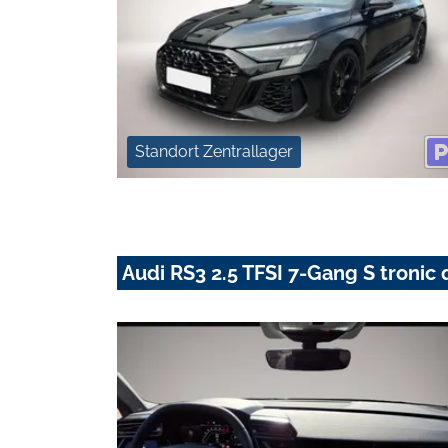
Standort Zentrallager
Audi RS3 2.5 TFSI 7-Gang S tronic 