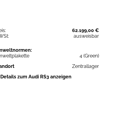
eis:
62.199,00 €
WSt:
ausweisbar
mweltnormen:
weltplakette
4 (Green)
andort
Zentrallager
Details zum Audi RS3 anzeigen