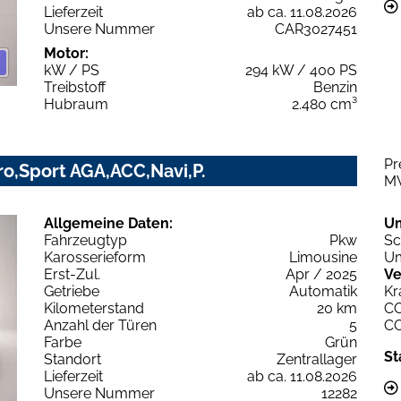
Lieferzeit
ab ca. 11.08.2026
Unsere Nummer
CAR3027451
Motor:
kW / PS
294 kW / 400 PS
Treibstoff
Benzin
Hubraum
2.480 cm³
Pr
ro,Sport AGA,ACC,Navi,P.
M
Allgemeine Daten:
U
Fahrzeugtyp
Pkw
Sc
Karosserieform
Limousine
Um
Erst-Zul.
Apr / 2025
Ve
Getriebe
Automatik
Kr
Kilometerstand
20 km
C
Anzahl der Türen
5
C
Farbe
Grün
St
Standort
Zentrallager
Lieferzeit
ab ca. 11.08.2026
Unsere Nummer
12282