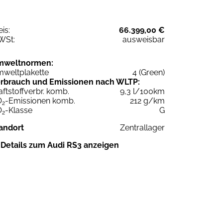
eis:
66.399,00 €
WSt:
ausweisbar
mweltnormen:
weltplakette
4 (Green)
rbrauch und Emissionen nach WLTP:
aftstoffverbr. komb.
9,3 l/100km
O
-Emissionen komb.
212 g/km
2
O
-Klasse
G
2
andort
Zentrallager
Details zum Audi RS3 anzeigen