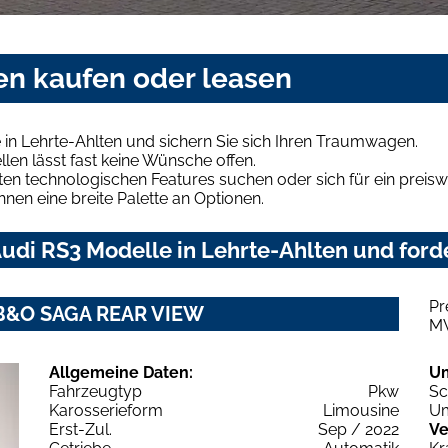
en kaufen oder leasen
in Lehrte-Ahlten und sichern Sie sich Ihren Traumwagen.
len lässt fast keine Wünsche offen.
en technologischen Features suchen oder sich für ein preiswe
hnen eine breite Palette an Optionen.
di RS3 Modelle in Lehrte-Ahlten und forde
Pr
0 B&O SAGA REAR VIEW
M
Allgemeine Daten:
U
Fahrzeugtyp
Pkw
Sc
Karosserieform
Limousine
Um
Erst-Zul.
Sep / 2022
Ve