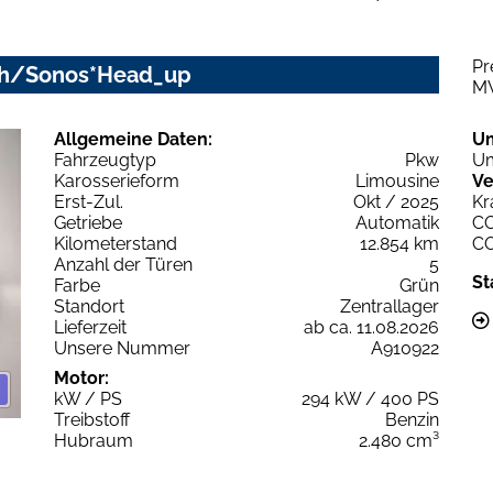
Pr
m/h/Sonos*Head_up
M
Allgemeine Daten:
U
Fahrzeugtyp
Pkw
Um
Karosserieform
Limousine
Ve
Erst-Zul.
Okt / 2025
Kr
Getriebe
Automatik
C
Kilometerstand
12.854 km
C
Anzahl der Türen
5
St
Farbe
Grün
Standort
Zentrallager
Lieferzeit
ab ca. 11.08.2026
Unsere Nummer
A910922
Motor:
kW / PS
294 kW / 400 PS
Treibstoff
Benzin
Hubraum
2.480 cm³