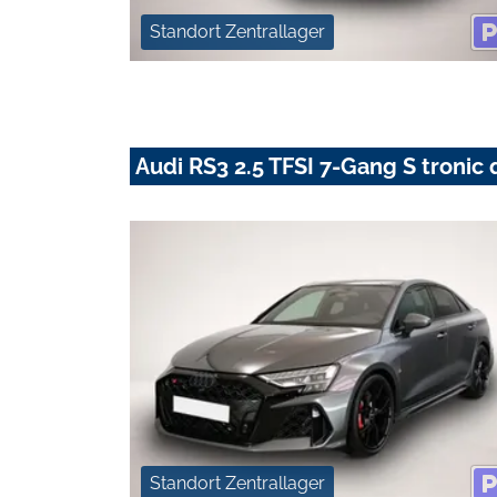
Standort Zentrallager
Audi RS3 2.5 TFSI 7-Gang S tronic 
Standort Zentrallager