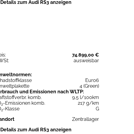
Details zum Audi RS3 anzeigen
eis:
74.899,00 €
WSt:
ausweisbar
mweltnormen:
hadstoffklasse
Euro6
weltplakette
4 (Green)
rbrauch und Emissionen nach WLTP:
aftstoffverbr. komb.
9,5 l/100km
O
-Emissionen komb.
217 g/km
2
O
-Klasse
G
2
andort
Zentrallager
Details zum Audi RS3 anzeigen