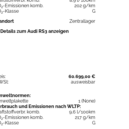
aftstoffverbr. komb.
8,9 l/100km
O
-Emissionen komb.
202 g/km
2
O
-Klasse
G
2
andort
Zentrallager
Details zum Audi RS3 anzeigen
eis:
60.699,00 €
WSt:
ausweisbar
mweltnormen:
weltplakette
1 (None)
rbrauch und Emissionen nach WLTP:
aftstoffverbr. komb.
9,6 l/100km
O
-Emissionen komb.
217 g/km
2
O
-Klasse
G
2