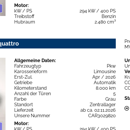
Motor:
kW / PS
294 kW / 400 PS
Treibstoff
Benzin
Hubraum
2.480 cm³
Pr
quattro
M
Allgemeine Daten:
U
Fahrzeugtyp
Pkw
Um
Karosserieform
Limousine
Ve
Erst-Zul.
Apr / 2026
Kr
Getriebe
Automatik
C
Kilometerstand
8.000 km
C
Anzahl der Türen
5
St
Farbe
Grau
Standort
Zentrallager
Lieferzeit
ab ca. 02.11.2026
Unsere Nummer
CAR3029820
Motor:
kW / PS
294 kW / 400 PS