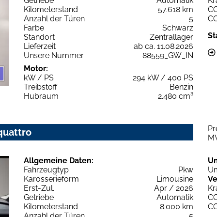
Getriebe
Automatik
Kr
Kilometerstand
57.618 km
C
Anzahl der Türen
5
C
Farbe
Schwarz
St
Standort
Zentrallager
Lieferzeit
ab ca. 11.08.2026
Unsere Nummer
88559_GW_IN
Motor:
kW / PS
294 kW / 400 PS
Treibstoff
Benzin
Hubraum
2.480 cm³
Pr
quattro
M
Allgemeine Daten:
U
Fahrzeugtyp
Pkw
Um
Karosserieform
Limousine
Ve
Erst-Zul.
Apr / 2026
Kr
Getriebe
Automatik
C
Kilometerstand
8.000 km
C
Anzahl der Türen
5