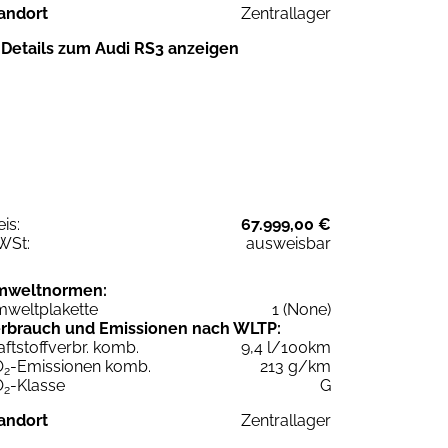
andort
Zentrallager
Details zum Audi RS3 anzeigen
eis:
67.999,00 €
WSt:
ausweisbar
mweltnormen:
weltplakette
1 (None)
rbrauch und Emissionen nach WLTP:
aftstoffverbr. komb.
9,4 l/100km
O
-Emissionen komb.
213 g/km
2
O
-Klasse
G
2
andort
Zentrallager