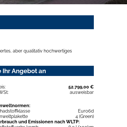
rtes, aber qualitativ hochwertiges
 Ihr Angebot an
eis:
52.799,00 €
WSt:
ausweisbar
mweltnormen:
hadstoffklasse
Euro6d
weltplakette
4 (Green)
rbrauch und Emissionen nach WLTP: