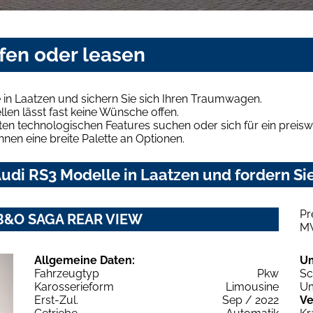
fen oder leasen
in Laatzen und sichern Sie sich Ihren Traumwagen.
len lässt fast keine Wünsche offen.
en technologischen Features suchen oder sich für ein preiswe
hnen eine breite Palette an Optionen.
udi RS3 Modelle in Laatzen und fordern Sie
Pr
0 B&O SAGA REAR VIEW
M
Allgemeine Daten:
U
Fahrzeugtyp
Pkw
Sc
Karosserieform
Limousine
Um
Erst-Zul.
Sep / 2022
Ve