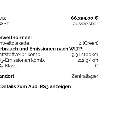
eis:
66.399,00 €
WSt:
ausweisbar
mweltnormen:
weltplakette
4 (Green)
rbrauch und Emissionen nach WLTP:
aftstoffverbr. komb.
9,3 l/100km
O
-Emissionen komb.
212 g/km
2
O
-Klasse
G
2
andort
Zentrallager
Details zum Audi RS3 anzeigen