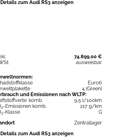
Details zum Audi RS3 anzeigen
eis:
74.899,00 €
WSt:
ausweisbar
mweltnormen:
hadstoffklasse
Euro6
weltplakette
4 (Green)
rbrauch und Emissionen nach WLTP:
aftstoffverbr. komb.
9,5 l/100km
O
-Emissionen komb.
217 g/km
2
O
-Klasse
G
2
andort
Zentrallager
Details zum Audi RS3 anzeigen