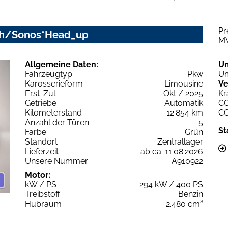
Pr
m/h/Sonos*Head_up
M
Allgemeine Daten:
U
Fahrzeugtyp
Pkw
Um
Karosserieform
Limousine
Ve
Erst-Zul.
Okt / 2025
Kr
Getriebe
Automatik
C
Kilometerstand
12.854 km
C
Anzahl der Türen
5
St
Farbe
Grün
Standort
Zentrallager
Lieferzeit
ab ca. 11.08.2026
Unsere Nummer
A910922
Motor:
kW / PS
294 kW / 400 PS
Treibstoff
Benzin
Hubraum
2.480 cm³