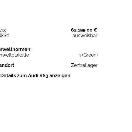
eis:
62.199,00 €
WSt:
ausweisbar
mweltnormen:
weltplakette
4 (Green)
andort
Zentrallager
Details zum Audi RS3 anzeigen