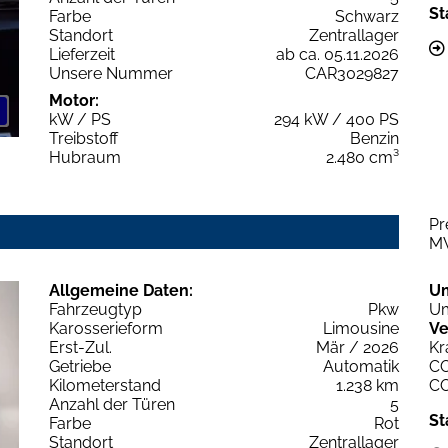
St
Farbe
Schwarz
Standort
Zentrallager
Lieferzeit
ab ca. 05.11.2026
Unsere Nummer
CAR3029827
Motor:
kW / PS
294 kW / 400 PS
Treibstoff
Benzin
Hubraum
2.480 cm³
Pr
M
Allgemeine Daten:
U
Fahrzeugtyp
Pkw
Um
Karosserieform
Limousine
Ve
Erst-Zul.
Mär / 2026
Kr
Getriebe
Automatik
C
Kilometerstand
1.238 km
C
Anzahl der Türen
5
St
Farbe
Rot
Standort
Zentrallager