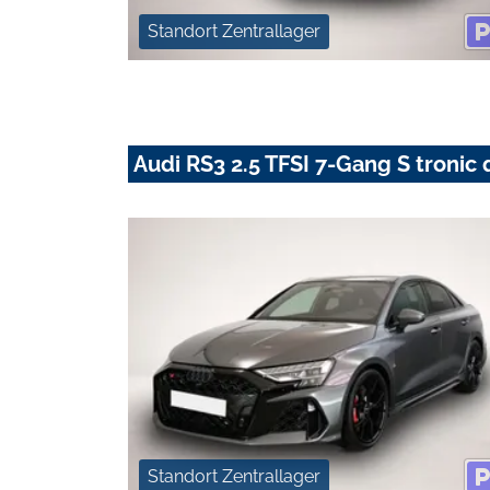
Standort Zentrallager
Audi RS3 2.5 TFSI 7-Gang S tronic 
Standort Zentrallager