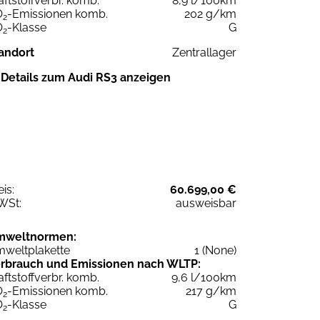
aftstoffverbr. komb.
8,9 l/100km
O
-Emissionen komb.
202 g/km
2
O
-Klasse
G
2
andort
Zentrallager
Details zum Audi RS3 anzeigen
eis:
60.699,00 €
WSt:
ausweisbar
mweltnormen:
weltplakette
1 (None)
rbrauch und Emissionen nach WLTP:
aftstoffverbr. komb.
9,6 l/100km
O
-Emissionen komb.
217 g/km
2
O
-Klasse
G
2