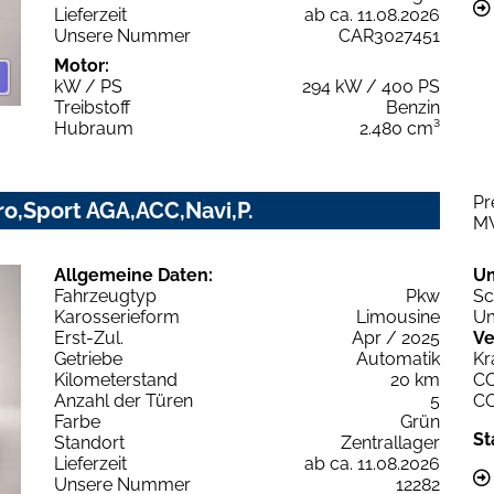
Lieferzeit
ab ca. 11.08.2026
Unsere Nummer
CAR3027451
Motor:
kW / PS
294 kW / 400 PS
Treibstoff
Benzin
Hubraum
2.480 cm³
Pr
ro,Sport AGA,ACC,Navi,P.
M
Allgemeine Daten:
U
Fahrzeugtyp
Pkw
Sc
Karosserieform
Limousine
Um
Erst-Zul.
Apr / 2025
Ve
Getriebe
Automatik
Kr
Kilometerstand
20 km
C
Anzahl der Türen
5
C
Farbe
Grün
St
Standort
Zentrallager
Lieferzeit
ab ca. 11.08.2026
Unsere Nummer
12282