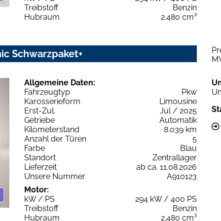
Treibstoff
Benzin
Hubraum
2.480 cm³
Pr
nic Schwarzpaket+
M
Allgemeine Daten:
U
Fahrzeugtyp
Pkw
Um
Karosserieform
Limousine
St
Erst-Zul.
Jul / 2025
Getriebe
Automatik
Kilometerstand
8.039 km
Anzahl der Türen
5
Farbe
Blau
Standort
Zentrallager
Lieferzeit
ab ca. 11.08.2026
Unsere Nummer
A910123
Motor:
kW / PS
294 kW / 400 PS
Treibstoff
Benzin
Hubraum
2.480 cm³