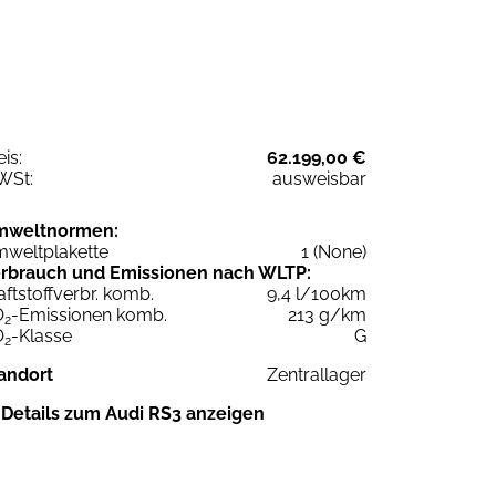
eis:
62.199,00 €
WSt:
ausweisbar
mweltnormen:
weltplakette
1 (None)
rbrauch und Emissionen nach WLTP:
aftstoffverbr. komb.
9,4 l/100km
O
-Emissionen komb.
213 g/km
2
O
-Klasse
G
2
andort
Zentrallager
Details zum Audi RS3 anzeigen