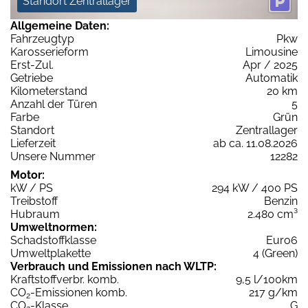
Standort Zentrallager
Allgemeine Daten:
Fahrzeugtyp
Pkw
Karosserieform
Limousine
Erst-Zul.
Apr / 2025
Getriebe
Automatik
Kilometerstand
20 km
Anzahl der Türen
5
Farbe
Grün
Standort
Zentrallager
Lieferzeit
ab ca. 11.08.2026
Unsere Nummer
12282
Motor:
kW / PS
294 kW / 400 PS
Treibstoff
Benzin
Hubraum
2.480 cm³
Umweltnormen:
Schadstoffklasse
Euro6
Umweltplakette
4 (Green)
Verbrauch und Emissionen nach WLTP:
Kraftstoffverbr. komb.
9,5 l/100km
CO
-Emissionen komb.
217 g/km
2
CO
-Klasse
G