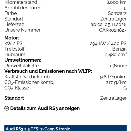
Kilometerstand
8.000 km
Anzahl der Türen
5
Farbe
Schwarz
Standort
Zentrallager
Lieferzeit
ab ca. 05.11.2026
Unsere Nummer
CAR3029827
Motor:
kW / PS
294 kW / 400 PS
Treibstoff
Benzin
Hubraum
2.480 cm³
Umweltnormen:
Umweltplakette
1 (None)
Verbrauch und Emissionen nach WLTP:
Kraftstoffverbr. komb.
9,6 l/100km
CO
-Emissionen komb.
217 g/km
2
CO
-Klasse
G
2
Standort
Zentrallager
Details zum Audi RS3 anzeigen
Audi RS3 2.5 TFSI 7-Gang S tronic