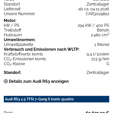
Standort
Zentrallager
Lieferzeit
ab ca. 04.11.2026
Unsere Nummer
CAR3029822
Motor:
kW / PS
294 kW / 400 PS
Treibstoff
Benzin
Hubraum
2.480 cm³
Umweltnormen:
Umweltplakette
1 (None)
Verbrauch und Emissionen nach WLTP:
Kraftstoffverbr. komb.
9,4 l/100km
CO
-Emissionen komb.
213 g/km
2
CO
-Klasse
G
2
Standort
Zentrallager
Details zum Audi RS3 anzeigen
Audi RS3 2.5 TFSI 7-Gang S tronic quattro
Preis:
60.699,00 €