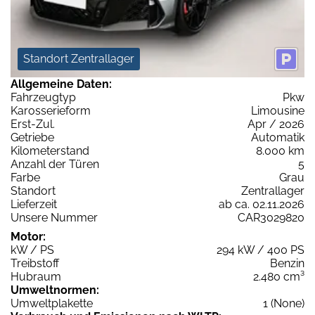
Standort Zentrallager
Allgemeine Daten:
Fahrzeugtyp
Pkw
Karosserieform
Limousine
Erst-Zul.
Apr / 2026
Getriebe
Automatik
Kilometerstand
8.000 km
Anzahl der Türen
5
Farbe
Grau
Standort
Zentrallager
Lieferzeit
ab ca. 02.11.2026
Unsere Nummer
CAR3029820
Motor:
kW / PS
294 kW / 400 PS
Treibstoff
Benzin
Hubraum
2.480 cm³
Umweltnormen:
Umweltplakette
1 (None)