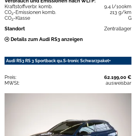
Verbrauch und Emissionen nach WLTP:
Kraftstoffverbr. komb.
9,4 l/100km
CO
-Emissionen komb.
213 g/km
2
CO
-Klasse
G
2
Standort
Zentrallager
Details zum Audi RS3 anzeigen
Audi RS3 RS 3 Sportback qu.S-tronic Schwarzpaket+
Preis:
62.199,00 €
MWSt:
ausweisbar