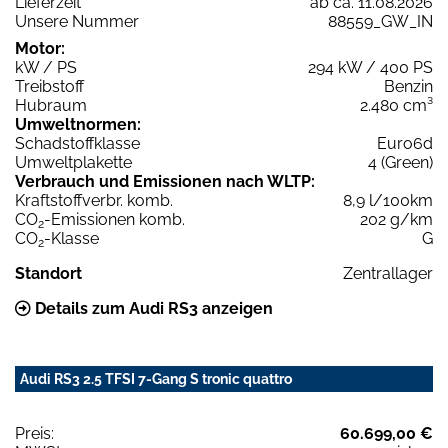
Lieferzeit
ab ca. 11.08.2026
Unsere Nummer
88559_GW_IN
Motor:
kW / PS
294 kW / 400 PS
Treibstoff
Benzin
Hubraum
2.480 cm³
Umweltnormen:
Schadstoffklasse
Euro6d
Umweltplakette
4 (Green)
Verbrauch und Emissionen nach WLTP:
Kraftstoffverbr. komb.
8,9 l/100km
CO
-Emissionen komb.
202 g/km
2
CO
-Klasse
G
2
Standort
Zentrallager
Details zum Audi RS3 anzeigen
Audi RS3 2.5 TFSI 7-Gang S tronic quattro
Preis:
60.699,00 €