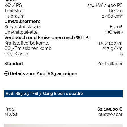
kW / PS
294 kW / 400 PS
Treibstoff
Benzin
Hubraum
2.480 cm³
Umweltnormen:
Schadstoffklasse
Euro6
Umweltplakette
4 (Green)
Verbrauch und Emissionen nach WLTP:
Kraftstoffverbr. komb.
9,5 l/100km
CO
-Emissionen komb.
217 g/km
2
CO
-Klasse
G
2
Standort
Zentrallager
Details zum Audi RS3 anzeigen
Audi RS3 2.5 TFSI 7-Gang S tronic quattro
Preis:
62.199,00 €
MWSt:
ausweisbar