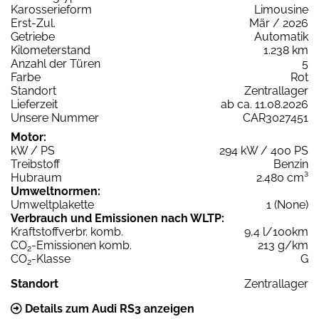
Karosserieform
Limousine
Erst-Zul.
Mär / 2026
Getriebe
Automatik
Kilometerstand
1.238 km
Anzahl der Türen
5
Farbe
Rot
Standort
Zentrallager
Lieferzeit
ab ca. 11.08.2026
Unsere Nummer
CAR3027451
Motor:
kW / PS
294 kW / 400 PS
Treibstoff
Benzin
Hubraum
2.480 cm³
Umweltnormen:
Umweltplakette
1 (None)
Verbrauch und Emissionen nach WLTP:
Kraftstoffverbr. komb.
9,4 l/100km
CO
-Emissionen komb.
213 g/km
2
CO
-Klasse
G
2
Standort
Zentrallager
Details zum Audi RS3 anzeigen