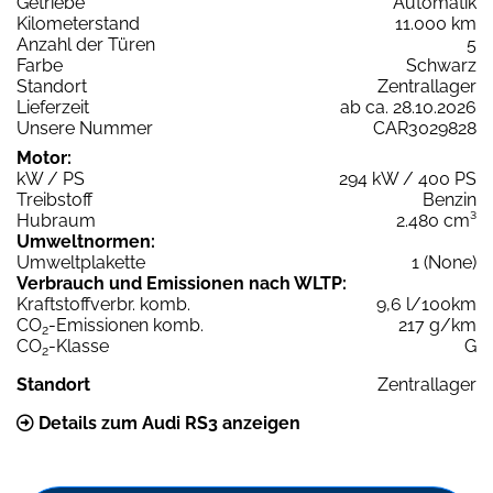
Getriebe
Automatik
Kilometerstand
11.000 km
Anzahl der Türen
5
Farbe
Schwarz
Standort
Zentrallager
Lieferzeit
ab ca. 28.10.2026
Unsere Nummer
CAR3029828
Motor:
kW / PS
294 kW / 400 PS
Treibstoff
Benzin
Hubraum
2.480 cm³
Umweltnormen:
Umweltplakette
1 (None)
Verbrauch und Emissionen nach WLTP:
Kraftstoffverbr. komb.
9,6 l/100km
CO
-Emissionen komb.
217 g/km
2
CO
-Klasse
G
2
Standort
Zentrallager
Details zum Audi RS3 anzeigen