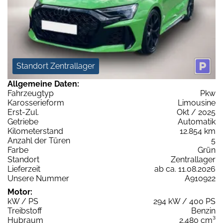
Standort Zentrallager
Allgemeine Daten:
Fahrzeugtyp
Pkw
Karosserieform
Limousine
Erst-Zul.
Okt / 2025
Getriebe
Automatik
Kilometerstand
12.854 km
Anzahl der Türen
5
Farbe
Grün
Standort
Zentrallager
Lieferzeit
ab ca. 11.08.2026
Unsere Nummer
A910922
Motor:
kW / PS
294 kW / 400 PS
Treibstoff
Benzin
Hubraum
2.480 cm³