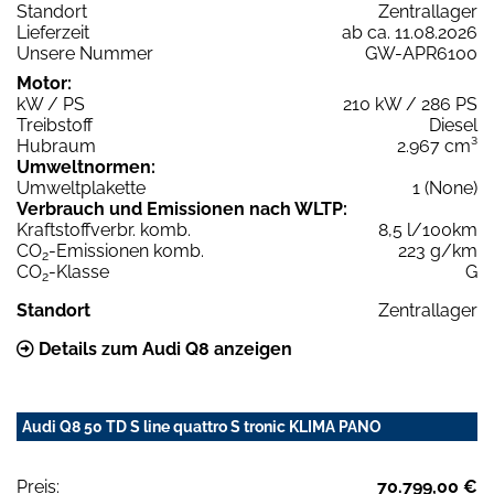
Standort
Zentrallager
Lieferzeit
ab ca. 11.08.2026
Unsere Nummer
GW-APR6100
Motor:
kW / PS
210 kW / 286 PS
Treibstoff
Diesel
Hubraum
2.967 cm³
Umweltnormen:
Umweltplakette
1 (None)
Verbrauch und Emissionen nach WLTP:
Kraftstoffverbr. komb.
8,5 l/100km
CO
-Emissionen komb.
223 g/km
2
CO
-Klasse
G
2
Standort
Zentrallager
Details zum Audi Q8 anzeigen
Audi Q8 50 TD S line quattro S tronic KLIMA PANO
Preis:
70.799,00 €