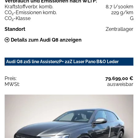
Verbrauch und Emissionen nach WLTP:
Kraftstoffverbr. komb.
8,7 l/100km
CO
-Emissionen komb.
229 g/km
2
CO
-Klasse
G
2
Standort
Zentrallager
Details zum Audi Q8 anzeigen
Audi Q8 2xS line AssistenzP+ 22Z Laser Pano B&O Leder
Preis:
79.699,00 €
MWSt:
ausweisbar