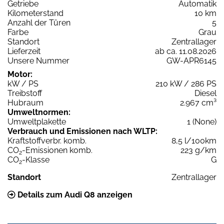
Getriebe
Automatik
Kilometerstand
10 km
Anzahl der Türen
5
Farbe
Grau
Standort
Zentrallager
Lieferzeit
ab ca. 11.08.2026
Unsere Nummer
GW-APR6145
Motor:
kW / PS
210 kW / 286 PS
Treibstoff
Diesel
Hubraum
2.967 cm³
Umweltnormen:
Umweltplakette
1 (None)
Verbrauch und Emissionen nach WLTP:
Kraftstoffverbr. komb.
8,5 l/100km
CO
-Emissionen komb.
223 g/km
2
CO
-Klasse
G
2
Standort
Zentrallager
Details zum Audi Q8 anzeigen