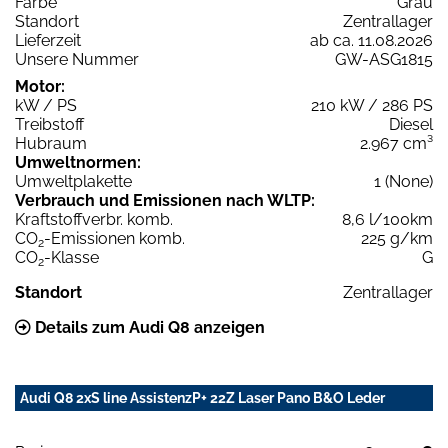
Farbe
Grau
Standort
Zentrallager
Lieferzeit
ab ca. 11.08.2026
Unsere Nummer
GW-ASG1815
Motor:
kW / PS
210 kW / 286 PS
Treibstoff
Diesel
Hubraum
2.967 cm³
Umweltnormen:
Umweltplakette
1 (None)
Verbrauch und Emissionen nach WLTP:
Kraftstoffverbr. komb.
8,6 l/100km
CO
-Emissionen komb.
225 g/km
2
CO
-Klasse
G
2
Standort
Zentrallager
Details zum Audi Q8 anzeigen
Audi Q8 2xS line AssistenzP+ 22Z Laser Pano B&O Leder