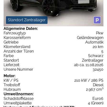
Standort Zentrallager
Allgemeine Daten:
Fahrzeugtyp
Pkw
Karosserieform
Geländewagen
Getriebe
Automatik
Kilometerstand
20 km
Anzahl der Türen
5
Farbe
Schwarz
Standort
Zentrallager
Lieferzeit
ab ca. 11.08.2026
Unsere Nummer
32450
Motor:
kW / PS
210 kW / 286 PS
Treibstoff
Diesel
Hubraum
2.967 cm³
Umweltnormen:
Schadstoffklasse
Euro6
Umweltplakette
4 (Green)