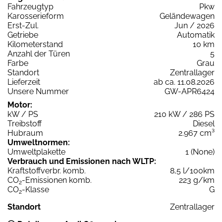
Fahrzeugtyp
Pkw
Karosserieform
Geländewagen
Erst-Zul.
Jun / 2026
Getriebe
Automatik
Kilometerstand
10 km
Anzahl der Türen
5
Farbe
Grau
Standort
Zentrallager
Lieferzeit
ab ca. 11.08.2026
Unsere Nummer
GW-APR6424
Motor:
kW / PS
210 kW / 286 PS
Treibstoff
Diesel
Hubraum
2.967 cm³
Umweltnormen:
Umweltplakette
1 (None)
Verbrauch und Emissionen nach WLTP:
Kraftstoffverbr. komb.
8,5 l/100km
CO
-Emissionen komb.
223 g/km
2
CO
-Klasse
G
2
Standort
Zentrallager