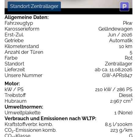
Standort Zentrallager
Allgemeine Daten:
Fahrzeugtyp
Pkw
Karosserieform
Geländewagen
Erst-Zul.
Jun / 2026
Getriebe
Automatik
Kilometerstand
10 km
Anzahl der Türen
5
Farbe
Rot
Standort
Zentrallager
Lieferzeit
ab ca. 11.08.2026
Unsere Nummer
GW-APR1847
Motor:
kW / PS
210 kW / 286 PS
Treibstoff
Diesel
Hubraum
2.967 cm³
Umweltnormen:
Umweltplakette
1 (None)
Verbrauch und Emissionen nach WLTP:
Kraftstoffverbr. komb.
8,5 l/100km
CO
-Emissionen komb.
223 g/km
2
CO
-Klasse
G