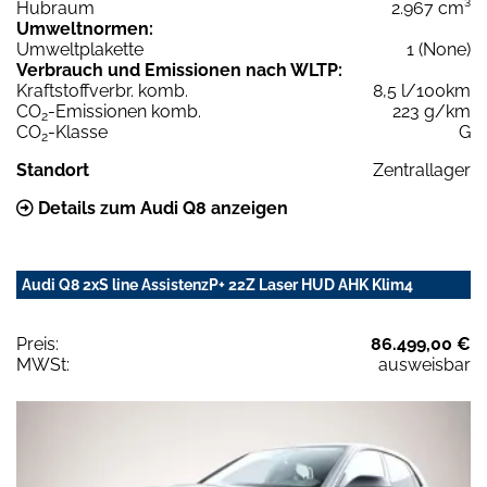
Hubraum
2.967 cm³
Umweltnormen:
Umweltplakette
1 (None)
Verbrauch und Emissionen nach WLTP:
Kraftstoffverbr. komb.
8,5 l/100km
CO
-Emissionen komb.
223 g/km
2
CO
-Klasse
G
2
Standort
Zentrallager
Details zum Audi Q8 anzeigen
Audi Q8 2xS line AssistenzP+ 22Z Laser HUD AHK Klim4
Preis:
86.499,00 €
MWSt:
ausweisbar