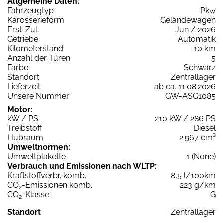
Allgemeine Daten:
Fahrzeugtyp
Pkw
Karosserieform
Geländewagen
Erst-Zul.
Jun / 2026
Getriebe
Automatik
Kilometerstand
10 km
Anzahl der Türen
5
Farbe
Schwarz
Standort
Zentrallager
Lieferzeit
ab ca. 11.08.2026
Unsere Nummer
GW-ASG1085
Motor:
kW / PS
210 kW / 286 PS
Treibstoff
Diesel
Hubraum
2.967 cm³
Umweltnormen:
Umweltplakette
1 (None)
Verbrauch und Emissionen nach WLTP:
Kraftstoffverbr. komb.
8,5 l/100km
CO
-Emissionen komb.
223 g/km
2
CO
-Klasse
G
2
Standort
Zentrallager