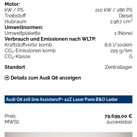
Motor:
kW / PS
210 kW / 286 PS
Treibstoff
Diesel
Hubraum
2.967 cm³
Umweltnormen:
Umweltplakette
1 (None)
Verbrauch und Emissionen nach WLTP:
Kraftstoffverbr. komb.
8,6 l/100km
CO
-Emissionen komb.
225 g/km
2
CO
-Klasse
G
2
Standort
Zentrallager
Details zum Audi Q8 anzeigen
Audi Q8 2xS line AssistenzP+ 22Z Laser Pano B&O Leder
Preis:
79.699,00 €
MWSt:
ausweisbar