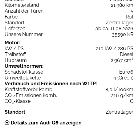
Kilometerstand
21.980 km
Anzahl der Türen
5
Farbe
Rot
Standort
Zentrallager
Lieferzeit
ab ca. 11.08.2026
Unsere Nummer
35590 KR
Motor:
kW / PS
210 kW / 286 PS
Treibstoff
Diesel
Hubraum
2.967 cm³
Umweltnormen:
Schadstoffklasse
Euro6
Umweltplakette
4 (Green)
Verbrauch und Emissionen nach WLTP:
Kraftstoffverbr. komb.
8,0 l/100km
CO
-Emissionen komb.
216 g/km
2
CO
-Klasse
G
2
Standort
Zentrallager
Details zum Audi Q8 anzeigen