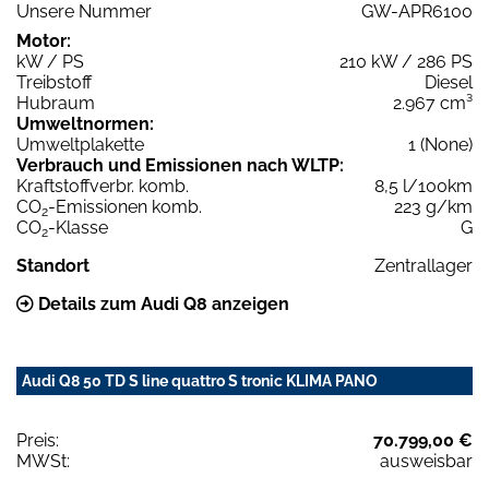
Unsere Nummer
GW-APR6100
Motor:
kW / PS
210 kW / 286 PS
Treibstoff
Diesel
Hubraum
2.967 cm³
Umweltnormen:
Umweltplakette
1 (None)
Verbrauch und Emissionen nach WLTP:
Kraftstoffverbr. komb.
8,5 l/100km
CO
-Emissionen komb.
223 g/km
2
CO
-Klasse
G
2
Standort
Zentrallager
Details zum Audi Q8 anzeigen
Audi Q8 50 TD S line quattro S tronic KLIMA PANO
Preis:
70.799,00 €
MWSt:
ausweisbar