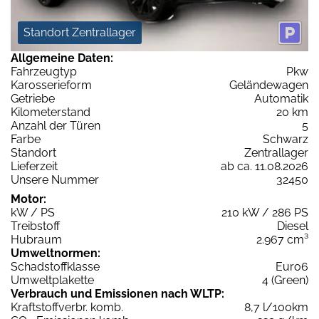
Standort Zentrallager
Allgemeine Daten:
Fahrzeugtyp
Pkw
Karosserieform
Geländewagen
Getriebe
Automatik
Kilometerstand
20 km
Anzahl der Türen
5
Farbe
Schwarz
Standort
Zentrallager
Lieferzeit
ab ca. 11.08.2026
Unsere Nummer
32450
Motor:
kW / PS
210 kW / 286 PS
Treibstoff
Diesel
Hubraum
2.967 cm³
Umweltnormen:
Schadstoffklasse
Euro6
Umweltplakette
4 (Green)
Verbrauch und Emissionen nach WLTP:
Kraftstoffverbr. komb.
8,7 l/100km