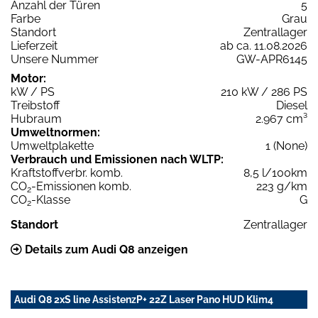
Anzahl der Türen
5
Farbe
Grau
Standort
Zentrallager
Lieferzeit
ab ca. 11.08.2026
Unsere Nummer
GW-APR6145
Motor:
kW / PS
210 kW / 286 PS
Treibstoff
Diesel
Hubraum
2.967 cm³
Umweltnormen:
Umweltplakette
1 (None)
Verbrauch und Emissionen nach WLTP:
Kraftstoffverbr. komb.
8,5 l/100km
CO
-Emissionen komb.
223 g/km
2
CO
-Klasse
G
2
Standort
Zentrallager
Details zum Audi Q8 anzeigen
Audi Q8 2xS line AssistenzP+ 22Z Laser Pano HUD Klim4