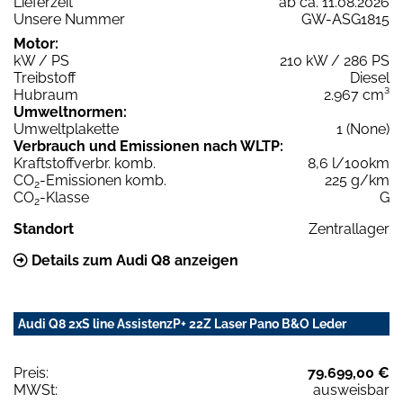
Lieferzeit
ab ca. 11.08.2026
Unsere Nummer
GW-ASG1815
Motor:
kW / PS
210 kW / 286 PS
Treibstoff
Diesel
Hubraum
2.967 cm³
Umweltnormen:
Umweltplakette
1 (None)
Verbrauch und Emissionen nach WLTP:
Kraftstoffverbr. komb.
8,6 l/100km
CO
-Emissionen komb.
225 g/km
2
CO
-Klasse
G
2
Standort
Zentrallager
Details zum Audi Q8 anzeigen
Audi Q8 2xS line AssistenzP+ 22Z Laser Pano B&O Leder
Preis:
79.699,00 €
MWSt:
ausweisbar