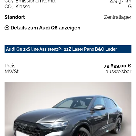
CO
-Emissionen komb.
229 g/km
2
CO
-Klasse
G
2
Standort
Zentrallager
Details zum Audi Q8 anzeigen
Audi Q8 2xS line AssistenzP+ 22Z Laser Pano B&O Leder
Preis:
79.699,00 €
MWSt:
ausweisbar