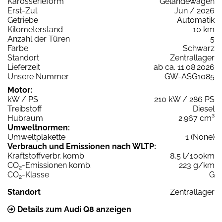
Karosserieform
Geländewagen
Erst-Zul.
Jun / 2026
Getriebe
Automatik
Kilometerstand
10 km
Anzahl der Türen
5
Farbe
Schwarz
Standort
Zentrallager
Lieferzeit
ab ca. 11.08.2026
Unsere Nummer
GW-ASG1085
Motor:
kW / PS
210 kW / 286 PS
Treibstoff
Diesel
Hubraum
2.967 cm³
Umweltnormen:
Umweltplakette
1 (None)
Verbrauch und Emissionen nach WLTP:
Kraftstoffverbr. komb.
8,5 l/100km
CO
-Emissionen komb.
223 g/km
2
CO
-Klasse
G
2
Standort
Zentrallager
Details zum Audi Q8 anzeigen