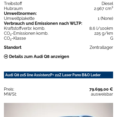
Treibstoff
Diesel
Hubraum
2.967 cm³
Umweltnormen:
Umweltplakette
1 (None)
Verbrauch und Emissionen nach WLTP:
Kraftstoffverbr. komb.
8,6 l/100km
CO
-Emissionen komb.
225 g/km
2
CO
-Klasse
G
2
Standort
Zentrallager
Details zum Audi Q8 anzeigen
Audi Q8 2xS line AssistenzP+ 22Z Laser Pano B&O Leder
Preis:
79.699,00 €
MWSt:
ausweisbar