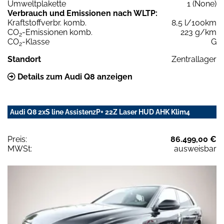
Umweltplakette
1 (None)
Verbrauch und Emissionen nach WLTP:
Kraftstoffverbr. komb.
8,5 l/100km
CO
-Emissionen komb.
223 g/km
2
CO
-Klasse
G
2
Standort
Zentrallager
Details zum Audi Q8 anzeigen
Audi Q8 2xS line AssistenzP+ 22Z Laser HUD AHK Klim4
Preis:
86.499,00 €
MWSt:
ausweisbar