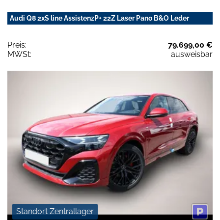
Audi Q8 2xS line AssistenzP+ 22Z Laser Pano B&O Leder
Preis:
79.699,00 €
MWSt:
ausweisbar
Standort Zentrallager