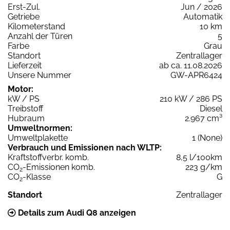
Erst-Zul.
Jun / 2026
Getriebe
Automatik
Kilometerstand
10 km
Anzahl der Türen
5
Farbe
Grau
Standort
Zentrallager
Lieferzeit
ab ca. 11.08.2026
Unsere Nummer
GW-APR6424
Motor:
kW / PS
210 kW / 286 PS
Treibstoff
Diesel
Hubraum
2.967 cm³
Umweltnormen:
Umweltplakette
1 (None)
Verbrauch und Emissionen nach WLTP:
Kraftstoffverbr. komb.
8,5 l/100km
CO
-Emissionen komb.
223 g/km
2
CO
-Klasse
G
2
Standort
Zentrallager
Details zum Audi Q8 anzeigen