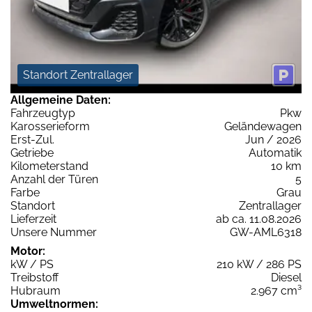
Standort Zentrallager
Allgemeine Daten:
Fahrzeugtyp
Pkw
Karosserieform
Geländewagen
Erst-Zul.
Jun / 2026
Getriebe
Automatik
Kilometerstand
10 km
Anzahl der Türen
5
Farbe
Grau
Standort
Zentrallager
Lieferzeit
ab ca. 11.08.2026
Unsere Nummer
GW-AML6318
Motor:
kW / PS
210 kW / 286 PS
Treibstoff
Diesel
Hubraum
2.967 cm³
Umweltnormen: