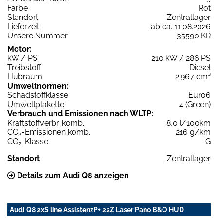
Farbe
Rot
Standort
Zentrallager
Lieferzeit
ab ca. 11.08.2026
Unsere Nummer
35590 KR
Motor:
kW / PS
210 kW / 286 PS
Treibstoff
Diesel
Hubraum
2.967 cm³
Umweltnormen:
Schadstoffklasse
Euro6
Umweltplakette
4 (Green)
Verbrauch und Emissionen nach WLTP:
Kraftstoffverbr. komb.
8,0 l/100km
CO
-Emissionen komb.
216 g/km
2
CO
-Klasse
G
2
Standort
Zentrallager
Details zum Audi Q8 anzeigen
Audi Q8 2xS line AssistenzP+ 22Z Laser Pano B&O HUD