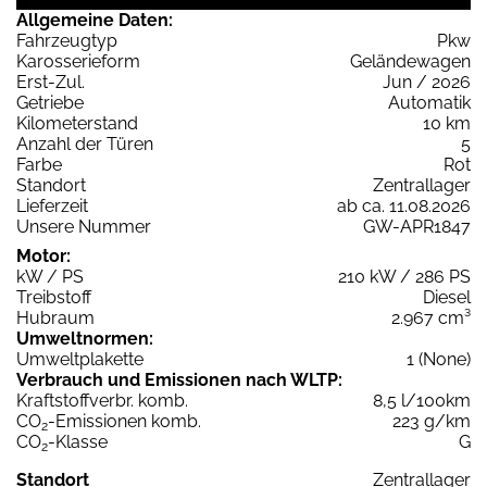
Allgemeine Daten:
Fahrzeugtyp
Pkw
Karosserieform
Geländewagen
Erst-Zul.
Jun / 2026
Getriebe
Automatik
Kilometerstand
10 km
Anzahl der Türen
5
Farbe
Rot
Standort
Zentrallager
Lieferzeit
ab ca. 11.08.2026
Unsere Nummer
GW-APR1847
Motor:
kW / PS
210 kW / 286 PS
Treibstoff
Diesel
Hubraum
2.967 cm³
Umweltnormen:
Umweltplakette
1 (None)
Verbrauch und Emissionen nach WLTP:
Kraftstoffverbr. komb.
8,5 l/100km
CO
-Emissionen komb.
223 g/km
2
CO
-Klasse
G
2
Standort
Zentrallager