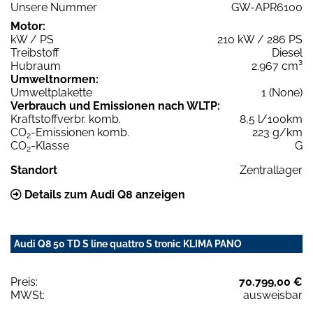
Unsere Nummer
GW-APR6100
Motor:
kW / PS
210 kW / 286 PS
Treibstoff
Diesel
Hubraum
2.967 cm³
Umweltnormen:
Umweltplakette
1 (None)
Verbrauch und Emissionen nach WLTP:
Kraftstoffverbr. komb.
8,5 l/100km
CO
-Emissionen komb.
223 g/km
2
CO
-Klasse
G
2
Standort
Zentrallager
Details zum Audi Q8 anzeigen
Audi Q8 50 TD S line quattro S tronic KLIMA PANO
Preis:
70.799,00 €
MWSt:
ausweisbar