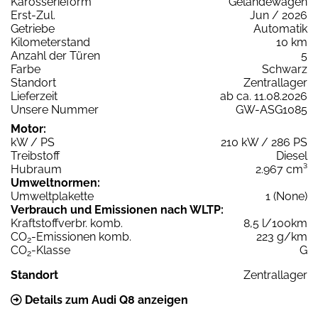
Karosserieform
Geländewagen
Erst-Zul.
Jun / 2026
Getriebe
Automatik
Kilometerstand
10 km
Anzahl der Türen
5
Farbe
Schwarz
Standort
Zentrallager
Lieferzeit
ab ca. 11.08.2026
Unsere Nummer
GW-ASG1085
Motor:
kW / PS
210 kW / 286 PS
Treibstoff
Diesel
Hubraum
2.967 cm³
Umweltnormen:
Umweltplakette
1 (None)
Verbrauch und Emissionen nach WLTP:
Kraftstoffverbr. komb.
8,5 l/100km
CO
-Emissionen komb.
223 g/km
2
CO
-Klasse
G
2
Standort
Zentrallager
Details zum Audi Q8 anzeigen