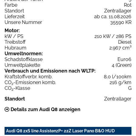
Farbe
Rot
Standort
Zentrallager
Lieferzeit
ab ca. 11.08.2026
Unsere Nummer
35590 KR
Motor:
kW / PS
210 kW / 286 PS
Treibstoff
Diesel
Hubraum
2.967 cm³
Umweltnormen:
Schadstoffklasse
Euro6
Umweltplakette
4 (Green)
Verbrauch und Emissionen nach WLTP:
Kraftstoffverbr. komb.
8,0 l/100km
CO
-Emissionen komb.
216 g/km
2
CO
-Klasse
G
2
Standort
Zentrallager
Details zum Audi Q8 anzeigen
Audi Q8 2xS line AssistenzP+ 22Z Laser Pano B&O HUD