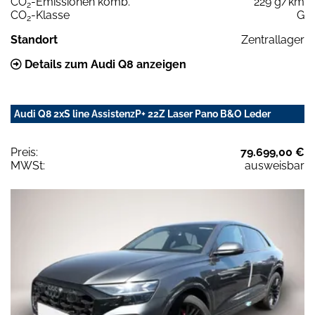
CO
-Emissionen komb.
229 g/km
2
CO
-Klasse
G
2
Standort
Zentrallager
Details zum Audi Q8 anzeigen
Audi Q8 2xS line AssistenzP+ 22Z Laser Pano B&O Leder
Preis:
79.699,00 €
MWSt:
ausweisbar