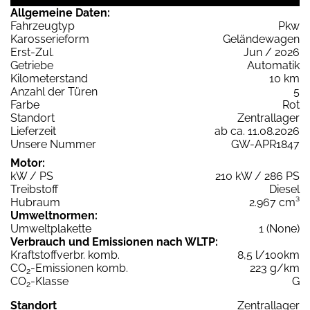
Allgemeine Daten:
Fahrzeugtyp
Pkw
Karosserieform
Geländewagen
Erst-Zul.
Jun / 2026
Getriebe
Automatik
Kilometerstand
10 km
Anzahl der Türen
5
Farbe
Rot
Standort
Zentrallager
Lieferzeit
ab ca. 11.08.2026
Unsere Nummer
GW-APR1847
Motor:
kW / PS
210 kW / 286 PS
Treibstoff
Diesel
Hubraum
2.967 cm³
Umweltnormen:
Umweltplakette
1 (None)
Verbrauch und Emissionen nach WLTP:
Kraftstoffverbr. komb.
8,5 l/100km
CO
-Emissionen komb.
223 g/km
2
CO
-Klasse
G
2
Standort
Zentrallager