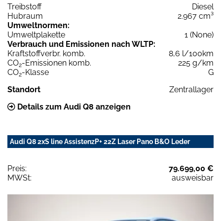
Treibstoff
Diesel
Hubraum
2.967 cm³
Umweltnormen:
Umweltplakette
1 (None)
Verbrauch und Emissionen nach WLTP:
Kraftstoffverbr. komb.
8,6 l/100km
CO
-Emissionen komb.
225 g/km
2
CO
-Klasse
G
2
Standort
Zentrallager
Details zum Audi Q8 anzeigen
Audi Q8 2xS line AssistenzP+ 22Z Laser Pano B&O Leder
Preis:
79.699,00 €
MWSt:
ausweisbar