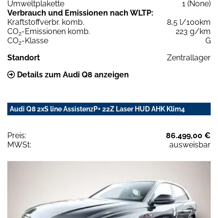
Umweltplakette
1 (None)
Verbrauch und Emissionen nach WLTP:
Kraftstoffverbr. komb.
8,5 l/100km
CO
-Emissionen komb.
223 g/km
2
CO
-Klasse
G
2
Standort
Zentrallager
Details zum Audi Q8 anzeigen
Audi Q8 2xS line AssistenzP+ 22Z Laser HUD AHK Klim4
Preis:
86.499,00 €
MWSt:
ausweisbar