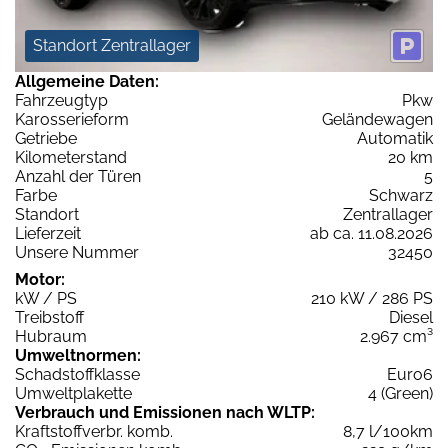
Standort Zentrallager
Allgemeine Daten:
Fahrzeugtyp
Pkw
Karosserieform
Geländewagen
Getriebe
Automatik
Kilometerstand
20 km
Anzahl der Türen
5
Farbe
Schwarz
Standort
Zentrallager
Lieferzeit
ab ca. 11.08.2026
Unsere Nummer
32450
Motor:
kW / PS
210 kW / 286 PS
Treibstoff
Diesel
Hubraum
2.967 cm³
Umweltnormen:
Schadstoffklasse
Euro6
Umweltplakette
4 (Green)
Verbrauch und Emissionen nach WLTP:
Kraftstoffverbr. komb.
8,7 l/100km