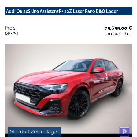
Audi Q8 2xS line AssistenzP+ 22Z Laser Pano B&O Leder
Preis:
79.699,00 €
MWSt:
ausweisbar
Standort Zentrallager