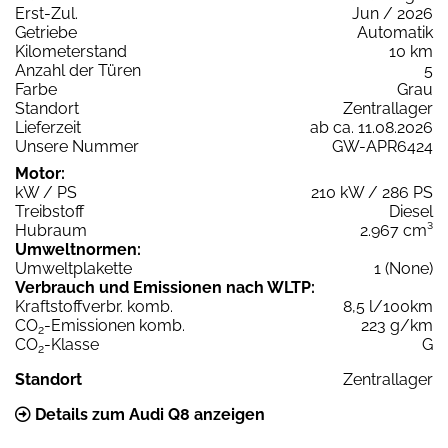
Erst-Zul.
Jun / 2026
Getriebe
Automatik
Kilometerstand
10 km
Anzahl der Türen
5
Farbe
Grau
Standort
Zentrallager
Lieferzeit
ab ca. 11.08.2026
Unsere Nummer
GW-APR6424
Motor:
kW / PS
210 kW / 286 PS
Treibstoff
Diesel
Hubraum
2.967 cm³
Umweltnormen:
Umweltplakette
1 (None)
Verbrauch und Emissionen nach WLTP:
Kraftstoffverbr. komb.
8,5 l/100km
CO
-Emissionen komb.
223 g/km
2
CO
-Klasse
G
2
Standort
Zentrallager
Details zum Audi Q8 anzeigen