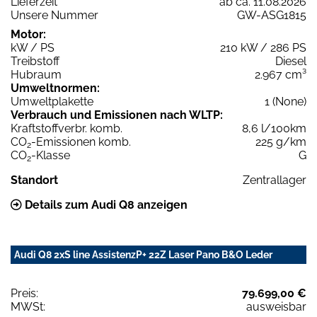
Lieferzeit
ab ca. 11.08.2026
Unsere Nummer
GW-ASG1815
Motor:
kW / PS
210 kW / 286 PS
Treibstoff
Diesel
Hubraum
2.967 cm³
Umweltnormen:
Umweltplakette
1 (None)
Verbrauch und Emissionen nach WLTP:
Kraftstoffverbr. komb.
8,6 l/100km
CO
-Emissionen komb.
225 g/km
2
CO
-Klasse
G
2
Standort
Zentrallager
Details zum Audi Q8 anzeigen
Audi Q8 2xS line AssistenzP+ 22Z Laser Pano B&O Leder
Preis:
79.699,00 €
MWSt:
ausweisbar