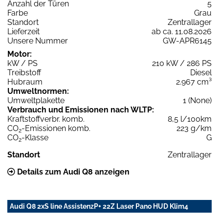
Anzahl der Türen
5
Farbe
Grau
Standort
Zentrallager
Lieferzeit
ab ca. 11.08.2026
Unsere Nummer
GW-APR6145
Motor:
kW / PS
210 kW / 286 PS
Treibstoff
Diesel
Hubraum
2.967 cm³
Umweltnormen:
Umweltplakette
1 (None)
Verbrauch und Emissionen nach WLTP:
Kraftstoffverbr. komb.
8,5 l/100km
CO
-Emissionen komb.
223 g/km
2
CO
-Klasse
G
2
Standort
Zentrallager
Details zum Audi Q8 anzeigen
Audi Q8 2xS line AssistenzP+ 22Z Laser Pano HUD Klim4