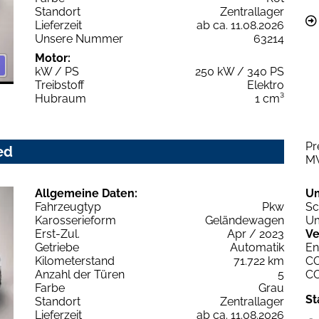
Standort
Zentrallager
Lieferzeit
ab ca. 11.08.2026
Unsere Nummer
63214
Motor:
kW / PS
250 kW / 340 PS
Treibstoff
Elektro
Hubraum
1 cm³
Pr
ed
M
Allgemeine Daten:
U
Fahrzeugtyp
Pkw
Sc
Karosserieform
Geländewagen
Um
Erst-Zul.
Apr / 2023
Ve
Getriebe
Automatik
En
Kilometerstand
71.722 km
C
Anzahl der Türen
5
C
Farbe
Grau
St
Standort
Zentrallager
Lieferzeit
ab ca. 11.08.2026