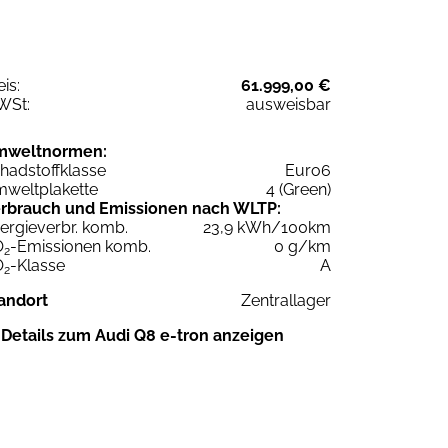
eis:
61.999,00 €
WSt:
ausweisbar
mweltnormen:
hadstoffklasse
Euro6
weltplakette
4 (Green)
rbrauch und Emissionen nach WLTP:
ergieverbr. komb.
23,9 kWh/100km
O
-Emissionen komb.
0 g/km
2
O
-Klasse
A
2
andort
Zentrallager
Details zum Audi Q8 e-tron anzeigen