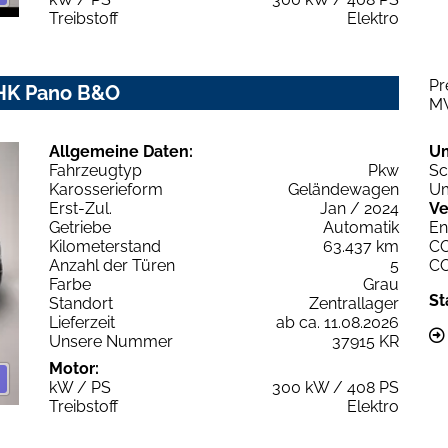
Treibstoff
Elektro
Pr
 AHK Pano B&O
M
Allgemeine Daten:
U
Fahrzeugtyp
Pkw
Sc
Karosserieform
Geländewagen
Um
Erst-Zul.
Jan / 2024
Ve
Getriebe
Automatik
En
Kilometerstand
63.437 km
C
Anzahl der Türen
5
C
Farbe
Grau
St
Standort
Zentrallager
Lieferzeit
ab ca. 11.08.2026
Unsere Nummer
37915 KR
Motor:
kW / PS
300 kW / 408 PS
Treibstoff
Elektro