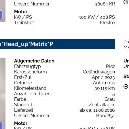
Unsere Nummer
38084 KR
Motor:
kW / PS
300 kW / 408 PS
Treibstoff
Elektro
Pr
ion*Head_up*Matrix*P
M
Allgemeine Daten:
U
Fahrzeugtyp
Pkw
Um
Karosserieform
Geländewagen
St
Erst-Zul.
Apr / 2023
Getriebe
Automatik
Kilometerstand
39.115 km
Anzahl der Türen
5
Farbe
Grau
Standort
Zentrallager
Lieferzeit
ab ca. 11.08.2026
Unsere Nummer
B002651
Motor:
kW / PS
300 kW / 408 PS