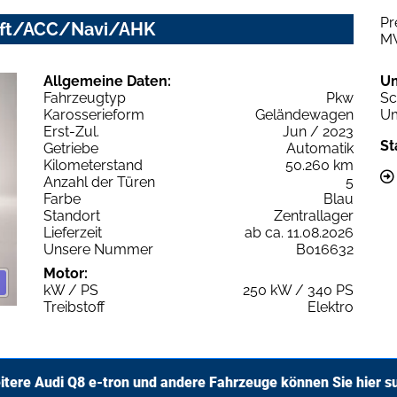
Pr
Luft/ACC/Navi/AHK
M
Allgemeine Daten:
U
Fahrzeugtyp
Pkw
Sc
Karosserieform
Geländewagen
Um
Erst-Zul.
Jun / 2023
St
Getriebe
Automatik
Kilometerstand
50.260 km
Anzahl der Türen
5
Farbe
Blau
Standort
Zentrallager
Lieferzeit
ab ca. 11.08.2026
Unsere Nummer
B016632
Motor:
kW / PS
250 kW / 340 PS
Treibstoff
Elektro
itere Audi Q8 e-tron und andere Fahrzeuge können Sie hier s