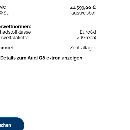
eis:
41.599,00 €
WSt:
ausweisbar
mweltnormen:
hadstoffklasse
Euro6d
weltplakette
4 (Green)
andort
Zentrallager
Details zum Audi Q8 e-tron anzeigen
uchen