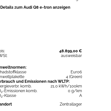
Details zum Audi Q8 e-tron anzeigen
eis:
48.899,00 €
WSt:
ausweisbar
mweltnormen:
hadstoffklasse
Euro6
weltplakette
4 (Green)
rbrauch und Emissionen nach WLTP:
ergieverbr. komb.
21,0 kWh/100km
O
-Emissionen komb.
0 g/km
2
O
-Klasse
A
2
andort
Zentrallager