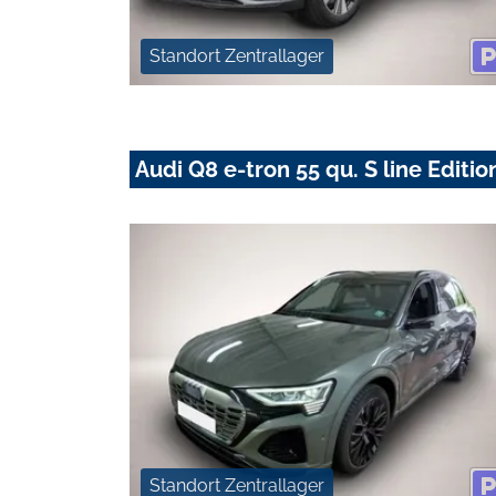
Standort Zentrallager
Audi Q8 e-tron 55 qu. S line Edit
Standort Zentrallager