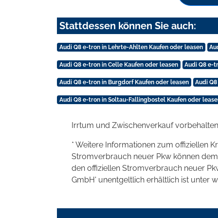
Stattdessen können Sie auch:
Audi Q8 e-tron in Lehrte-Ahlten Kaufen oder leasen
Au
Audi Q8 e-tron in Celle Kaufen oder leasen
Audi Q8 e-t
Audi Q8 e-tron in Burgdorf Kaufen oder leasen
Audi Q8
Audi Q8 e-tron in Soltau-Fallingbostel Kaufen oder lease
Irrtum und Zwischenverkauf vorbehalten
* Weitere Informationen zum offiziellen K
Stromverbrauch neuer Pkw können dem 'Lei
den offiziellen Stromverbrauch neuer P
GmbH' unentgeltlich erhältlich ist unter 