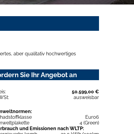
rtes, aber qualitativ hochwertiges
rdern Sie Ihr Angebot an
eis:
50.599,00 €
WSt:
ausweisbar
mweltnormen:
hadstoffklasse
Euro6
weltplakette
4 (Green)
rbrauch und Emissionen nach WLTP: