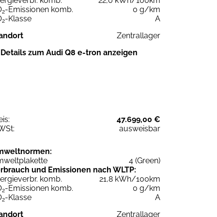
ergieverbr. komb.
22,0 kWh/100km
O
-Emissionen komb.
0 g/km
2
O
-Klasse
A
2
andort
Zentrallager
Details zum Audi Q8 e-tron anzeigen
eis:
47.699,00 €
WSt:
ausweisbar
mweltnormen:
weltplakette
4 (Green)
rbrauch und Emissionen nach WLTP:
ergieverbr. komb.
21,8 kWh/100km
O
-Emissionen komb.
0 g/km
2
O
-Klasse
A
2
andort
Zentrallager