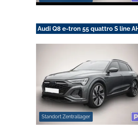
Audi Q8 e-tron 55 quattro S line
Standort Zentrallager