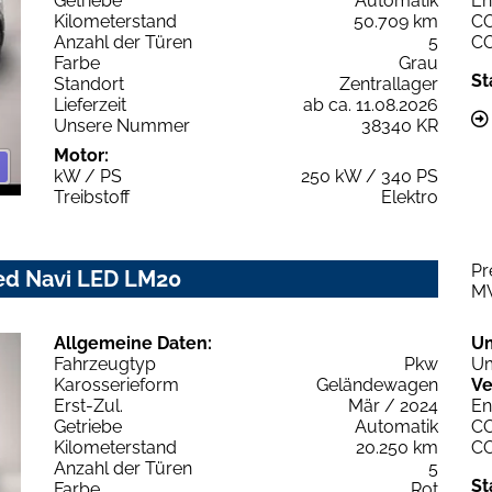
Getriebe
Automatik
En
Kilometerstand
50.709 km
C
Anzahl der Türen
5
C
Farbe
Grau
St
Standort
Zentrallager
Lieferzeit
ab ca. 11.08.2026
Unsere Nummer
38340 KR
Motor:
kW / PS
250 kW / 340 PS
Treibstoff
Elektro
Pr
ced Navi LED LM20
M
Allgemeine Daten:
U
Fahrzeugtyp
Pkw
Um
Karosserieform
Geländewagen
Ve
Erst-Zul.
Mär / 2024
En
Getriebe
Automatik
C
Kilometerstand
20.250 km
C
Anzahl der Türen
5
St
Farbe
Rot