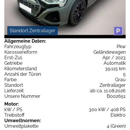
Standort Zentrallager
Allgemeine Daten:
Fahrzeugtyp
Pkw
Karosserieform
Geländewagen
Erst-Zul.
Apr / 2023
Getriebe
Automatik
Kilometerstand
39.115 km
Anzahl der Türen
5
Farbe
Grau
Standort
Zentrallager
Lieferzeit
ab ca. 11.08.2026
Unsere Nummer
B002651
Motor:
kW / PS
300 kW / 408 PS
Treibstoff
Elektro
Umweltnormen:
Umweltplakette
4 (Green)