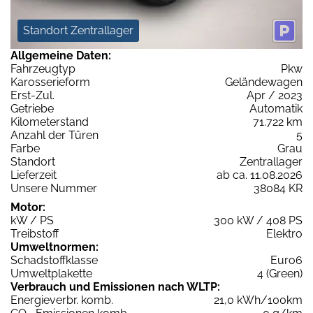
Standort Zentrallager
Allgemeine Daten:
Fahrzeugtyp
Pkw
Karosserieform
Geländewagen
Erst-Zul.
Apr / 2023
Getriebe
Automatik
Kilometerstand
71.722 km
Anzahl der Türen
5
Farbe
Grau
Standort
Zentrallager
Lieferzeit
ab ca. 11.08.2026
Unsere Nummer
38084 KR
Motor:
kW / PS
300 kW / 408 PS
Treibstoff
Elektro
Umweltnormen:
Schadstoffklasse
Euro6
Umweltplakette
4 (Green)
Verbrauch und Emissionen nach WLTP:
Energieverbr. komb.
21,0 kWh/100km