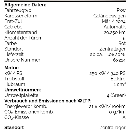
Allgemeine Daten:
Fahrzeugtyp
Pkw
Karosserieform
Geländewagen
Erst-Zul.
Mär / 2024
Getriebe
Automatik
Kilometerstand
20.250 km
Anzahl der Türen
5
Farbe
Rot
Standort
Zentrallager
Lieferzeit
ab ca. 11.08.2026
Unsere Nummer
63214
Motor:
kW / PS
250 kW / 340 PS
Treibstoff
Elektro
Hubraum
1 cm³
Umweltnormen:
Umweltplakette
4 (Green)
Verbrauch und Emissionen nach WLTP:
Energieverbr. komb.
21,8 kWh/100km
CO
-Emissionen komb.
0 g/km
2
CO
-Klasse
A
2
Standort
Zentrallager