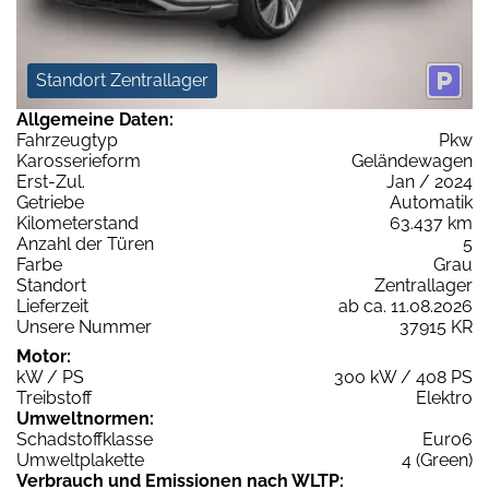
Standort Zentrallager
Allgemeine Daten:
Fahrzeugtyp
Pkw
Karosserieform
Geländewagen
Erst-Zul.
Jan / 2024
Getriebe
Automatik
Kilometerstand
63.437 km
Anzahl der Türen
5
Farbe
Grau
Standort
Zentrallager
Lieferzeit
ab ca. 11.08.2026
Unsere Nummer
37915 KR
Motor:
kW / PS
300 kW / 408 PS
Treibstoff
Elektro
Umweltnormen:
Schadstoffklasse
Euro6
Umweltplakette
4 (Green)
Verbrauch und Emissionen nach WLTP: