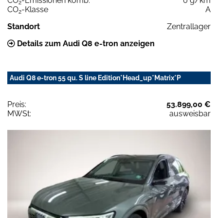
CO
-Emissionen komb.
0 g/km
2
CO
-Klasse
A
2
Standort
Zentrallager
Details zum Audi Q8 e-tron anzeigen
Audi Q8 e-tron 55 qu. S line Edition*Head_up*Matrix*P
Preis:
53.899,00 €
MWSt:
ausweisbar