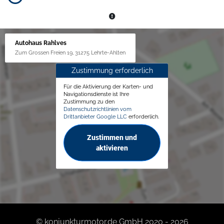
Autohaus Rahlves
Zum Grossen Freien 19, 31275 Lehrte-Ahlten
Zustimmung erforderlich
Für die Aktivierung der Karten- und
Navigationsdienste ist Ihre
Zustimmung zu den
Datenschutzrichtlinien vom
Drittanbieter Google LLC
erforderlich.
Zustimmen und
aktivieren
© konjunkturmotor.de GmbH 2020 - 2026