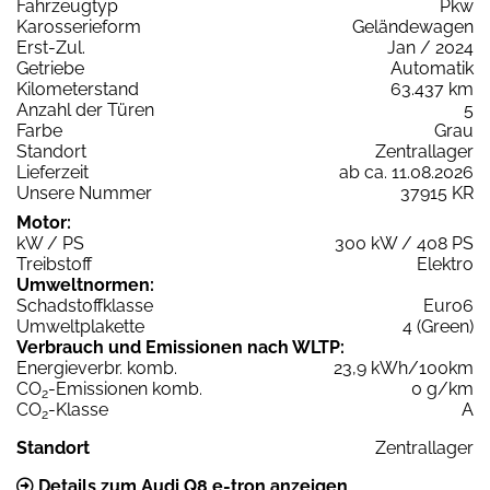
Fahrzeugtyp
Pkw
Karosserieform
Geländewagen
Erst-Zul.
Jan / 2024
Getriebe
Automatik
Kilometerstand
63.437 km
Anzahl der Türen
5
Farbe
Grau
Standort
Zentrallager
Lieferzeit
ab ca. 11.08.2026
Unsere Nummer
37915 KR
Motor:
kW / PS
300 kW / 408 PS
Treibstoff
Elektro
Umweltnormen:
Schadstoffklasse
Euro6
Umweltplakette
4 (Green)
Verbrauch und Emissionen nach WLTP:
Energieverbr. komb.
23,9 kWh/100km
CO
-Emissionen komb.
0 g/km
2
CO
-Klasse
A
2
Standort
Zentrallager
Details zum Audi Q8 e-tron anzeigen