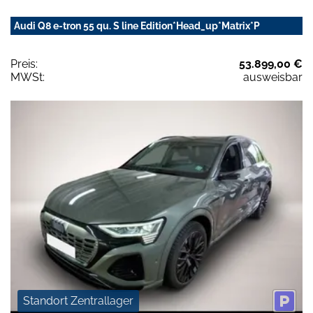
Audi Q8 e-tron 55 qu. S line Edition*Head_up*Matrix*P
Preis:
53.899,00 €
MWSt:
ausweisbar
Standort Zentrallager