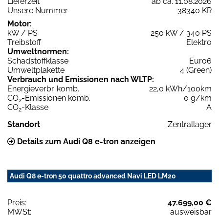
Lieferzeit
ab ca. 11.08.2026
Unsere Nummer
38340 KR
Motor:
kW / PS
250 kW / 340 PS
Treibstoff
Elektro
Umweltnormen:
Schadstoffklasse
Euro6
Umweltplakette
4 (Green)
Verbrauch und Emissionen nach WLTP:
Energieverbr. komb.
22,0 kWh/100km
CO
-Emissionen komb.
0 g/km
2
CO
-Klasse
A
2
Standort
Zentrallager
Details zum Audi Q8 e-tron anzeigen
Audi Q8 e-tron 50 quattro advanced Navi LED LM20
Preis:
47.699,00 €
MWSt:
ausweisbar