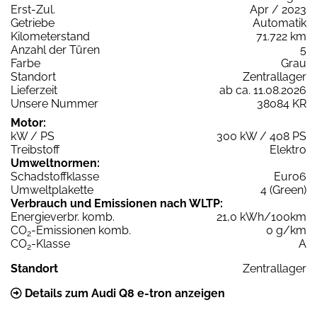
Erst-Zul.
Apr / 2023
Getriebe
Automatik
Kilometerstand
71.722 km
Anzahl der Türen
5
Farbe
Grau
Standort
Zentrallager
Lieferzeit
ab ca. 11.08.2026
Unsere Nummer
38084 KR
Motor:
kW / PS
300 kW / 408 PS
Treibstoff
Elektro
Umweltnormen:
Schadstoffklasse
Euro6
Umweltplakette
4 (Green)
Verbrauch und Emissionen nach WLTP:
Energieverbr. komb.
21,0 kWh/100km
CO
-Emissionen komb.
0 g/km
2
CO
-Klasse
A
2
Standort
Zentrallager
Details zum Audi Q8 e-tron anzeigen