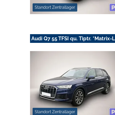
Standort Zentrallager
Audi Q7 55 TFSI qu. Tiptr. *Matrix
Standort Zentrallager