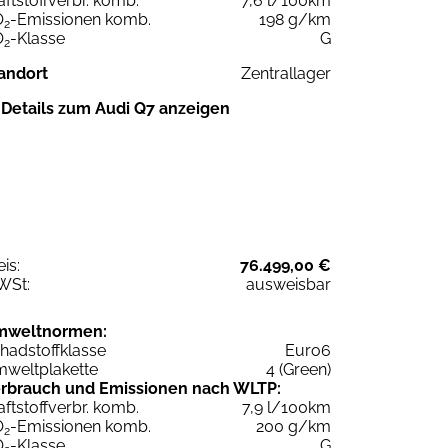
aftstoffverbr. komb.
7,6 l/100km
O
-Emissionen komb.
198 g/km
2
O
-Klasse
G
2
andort
Zentrallager
Details zum Audi Q7 anzeigen
eis:
76.499,00 €
WSt:
ausweisbar
mweltnormen:
hadstoffklasse
Euro6
weltplakette
4 (Green)
rbrauch und Emissionen nach WLTP:
aftstoffverbr. komb.
7,9 l/100km
O
-Emissionen komb.
200 g/km
2
O
-Klasse
G