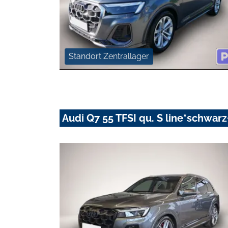
Standort Zentrallager
Audi Q7 55 TFSI qu. S line*schwa