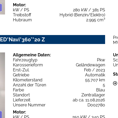
Motor:
kW / PS
280 kW / 381 PS
Treibstoff
Hybrid (Benzin/Elektro)
Hubraum
2.995 cm³
Pr
-LED*Navi*360°*20 Z
M
Allgemeine Daten:
U
Fahrzeugtyp
Pkw
Sc
Karosserieform
Geländewagen
Um
Erst-Zul.
Feb / 2023
St
Getriebe
Automatik
Kilometerstand
55.707 km
Anzahl der Türen
5
Farbe
Blau
Standort
Zentrallager
Lieferzeit
ab ca. 11.08.2026
Unsere Nummer
D002780
Motor:
kW / PS
250 kW / 340 PS