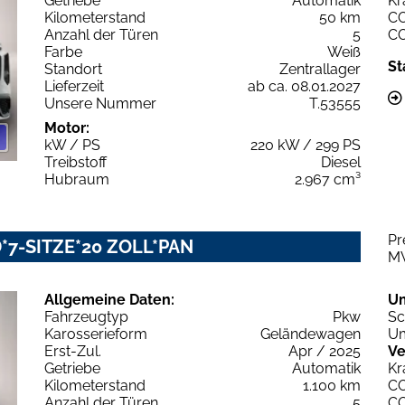
Getriebe
Automatik
Kr
Kilometerstand
50 km
C
Anzahl der Türen
5
C
Farbe
Weiß
St
Standort
Zentrallager
Lieferzeit
ab ca. 08.01.2027
Unsere Nummer
T.53555
Motor:
kW / PS
220 kW / 299 PS
Treibstoff
Diesel
Hubraum
2.967 cm³
Pr
ED*7-SITZE*20 ZOLL*PAN
M
Allgemeine Daten:
U
Fahrzeugtyp
Pkw
Sc
Karosserieform
Geländewagen
Um
Erst-Zul.
Apr / 2025
Ve
Getriebe
Automatik
Kr
Kilometerstand
1.100 km
C
Anzahl der Türen
5
C