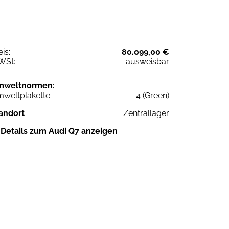
eis:
80.099,00 €
WSt:
ausweisbar
mweltnormen:
weltplakette
4 (Green)
andort
Zentrallager
Details zum Audi Q7 anzeigen