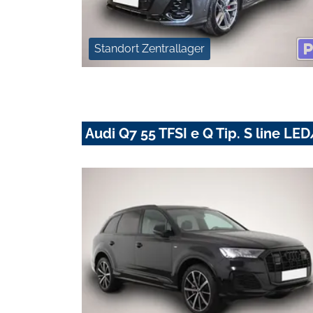
Standort Zentrallager
Audi Q7 55 TFSI e Q Tip. S line 