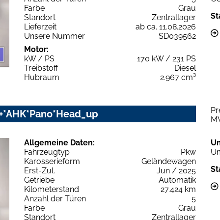
Farbe
Grau
St
Standort
Zentrallager
Lieferzeit
ab ca. 11.08.2026
Unsere Nummer
SD039562
Motor:
kW / PS
170 kW / 231 PS
Treibstoff
Diesel
Hubraum
2.967 cm³
Pr
rz+*AHK*Pano*Head_up
M
Allgemeine Daten:
U
Fahrzeugtyp
Pkw
Um
Karosserieform
Geländewagen
St
Erst-Zul.
Jun / 2025
Getriebe
Automatik
Kilometerstand
27.424 km
Anzahl der Türen
5
Farbe
Grau
Standort
Zentrallager