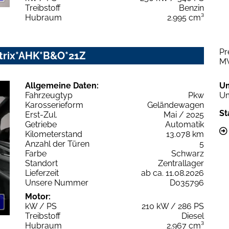
Treibstoff
Benzin
Hubraum
2.995 cm³
Pr
Matrix*AHK*B&O*21Z
M
Allgemeine Daten:
U
Fahrzeugtyp
Pkw
Um
Karosserieform
Geländewagen
St
Erst-Zul.
Mai / 2025
Getriebe
Automatik
Kilometerstand
13.078 km
Anzahl der Türen
5
Farbe
Schwarz
Standort
Zentrallager
Lieferzeit
ab ca. 11.08.2026
Unsere Nummer
D035796
Motor:
kW / PS
210 kW / 286 PS
Treibstoff
Diesel
Hubraum
2.967 cm³