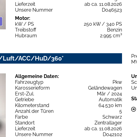
Lieferzeit
ab ca. 11.08.2026
Unsere Nummer
D046523
Motor:
kW / PS
250 kW / 340 PS
Treibstoff
Benzin
Hubraum
2.995 cm³
Pr
LED/Luft/ACC/HuD/360°
M
Allgemeine Daten:
U
Fahrzeugtyp
Pkw
Sc
Karosserieform
Geländewagen
Um
Erst-Zul.
Mär / 2024
St
Getriebe
Automatik
Kilometerstand
64.530 km
Anzahl der Türen
5
Farbe
Schwarz
Standort
Zentrallager
Lieferzeit
ab ca. 11.08.2026
Unsere Nummer
D042102