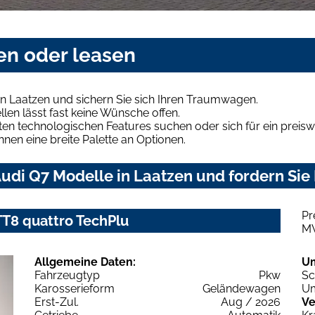
en oder leasen
n Laatzen und sichern Sie sich Ihren Traumwagen.
len lässt fast keine Wünsche offen.
en technologischen Features suchen oder sich für ein preiswe
hnen eine breite Palette an Optionen.
udi Q7 Modelle in Laatzen und fordern Sie 
Pr
 TT8 quattro TechPlu
M
Allgemeine Daten:
U
Fahrzeugtyp
Pkw
Sc
Karosserieform
Geländewagen
Um
Erst-Zul.
Aug / 2026
Ve