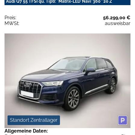
Audi Q7 55 TFSI qu. Tiptr. *Matrix-LED*Navi*360°*20 Z
Preis:
56.299,00 €
MWSt:
ausweisbar
Standort Zentrallager
Allgemeine Daten: