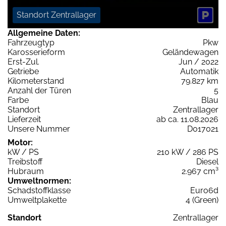
Standort Zentrallager
Allgemeine Daten:
Fahrzeugtyp
Pkw
Karosserieform
Geländewagen
Erst-Zul.
Jun / 2022
Getriebe
Automatik
Kilometerstand
79.827 km
Anzahl der Türen
5
Farbe
Blau
Standort
Zentrallager
Lieferzeit
ab ca. 11.08.2026
Unsere Nummer
D017021
Motor:
kW / PS
210 kW / 286 PS
Treibstoff
Diesel
Hubraum
2.967 cm³
Umweltnormen:
Schadstoffklasse
Euro6d
Umweltplakette
4 (Green)
Standort
Zentrallager