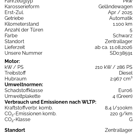
Fahrzeugtyp
Pkw
Karosserieform
Geländewagen
Erst-Zul.
Apr / 2025
Getriebe
Automatik
Kilometerstand
1.100 km
Anzahl der Türen
5
Farbe
Schwarz
Standort
Zentrallager
Lieferzeit
ab ca. 11.08.2026
Unsere Nummer
SD038591
Motor:
kW / PS
210 kW / 286 PS
Treibstoff
Diesel
Hubraum
2.967 cm³
Umweltnormen:
Schadstoffklasse
Euro6
Umweltplakette
4 (Green)
Verbrauch und Emissionen nach WLTP:
Kraftstoffverbr. komb.
8,4 l/100km
CO
-Emissionen komb.
220 g/km
2
CO
-Klasse
G
2
Standort
Zentrallager