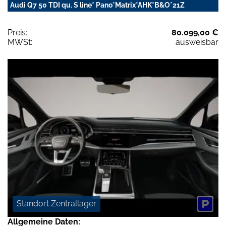
Audi Q7 50 TDI qu. S line* Pano*Matrix*AHK*B&O*21Z
Preis:
80.099,00 €
MWSt:
ausweisbar
Standort Zentrallager
Allgemeine Daten: