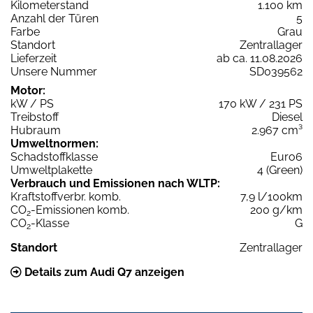
Kilometerstand
1.100 km
Anzahl der Türen
5
Farbe
Grau
Standort
Zentrallager
Lieferzeit
ab ca. 11.08.2026
Unsere Nummer
SD039562
Motor:
kW / PS
170 kW / 231 PS
Treibstoff
Diesel
Hubraum
2.967 cm³
Umweltnormen:
Schadstoffklasse
Euro6
Umweltplakette
4 (Green)
Verbrauch und Emissionen nach WLTP:
Kraftstoffverbr. komb.
7,9 l/100km
CO
-Emissionen komb.
200 g/km
2
CO
-Klasse
G
2
Standort
Zentrallager
Details zum Audi Q7 anzeigen