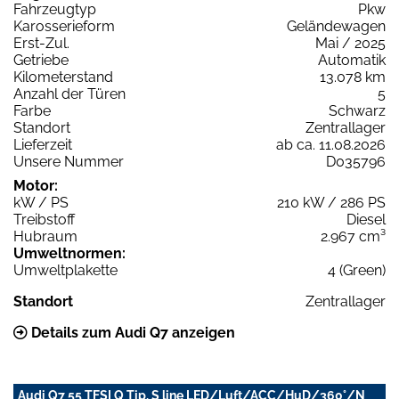
Fahrzeugtyp
Pkw
Karosserieform
Geländewagen
Erst-Zul.
Mai / 2025
Getriebe
Automatik
Kilometerstand
13.078 km
Anzahl der Türen
5
Farbe
Schwarz
Standort
Zentrallager
Lieferzeit
ab ca. 11.08.2026
Unsere Nummer
D035796
Motor:
kW / PS
210 kW / 286 PS
Treibstoff
Diesel
Hubraum
2.967 cm³
Umweltnormen:
Umweltplakette
4 (Green)
Standort
Zentrallager
Details zum Audi Q7 anzeigen
Audi Q7 55 TFSI Q Tip. S line LED/Luft/ACC/HuD/360°/N