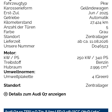
Fahrzeugtyp
Pkw
Karosserieform
Geländewagen
Erst-Zul.
Jun / 2025
Getriebe
Automatik
Kilometerstand
27.424 km
Anzahl der Türen
5
Farbe
Grau
Standort
Zentrallager
Lieferzeit
ab ca. 11.08.2026
Unsere Nummer
D046523
Motor:
kW / PS
250 kW / 340 PS
Treibstoff
Benzin
Hubraum
2.995 cm³
Umweltnormen:
Umweltplakette
4 (Green)
Standort
Zentrallager
Details zum Audi Q7 anzeigen
Audi Q7 55 TFSI e Q Tip. S line LED/Luft/ACC/HuD/360°