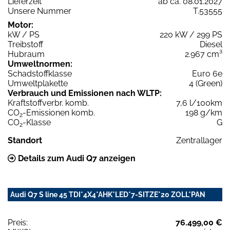
Lieferzeit
ab ca. 08.01.2027
Unsere Nummer
T.53555
Motor:
kW / PS
220 kW / 299 PS
Treibstoff
Diesel
Hubraum
2.967 cm³
Umweltnormen:
Schadstoffklasse
Euro 6e
Umweltplakette
4 (Green)
Verbrauch und Emissionen nach WLTP:
Kraftstoffverbr. komb.
7,6 l/100km
CO
-Emissionen komb.
198 g/km
2
CO
-Klasse
G
2
Standort
Zentrallager
Details zum Audi Q7 anzeigen
Audi Q7 S line 45 TDI*4X4*AHK*LED*7-SITZE*20 ZOLL*PAN
Preis:
76.499,00 €