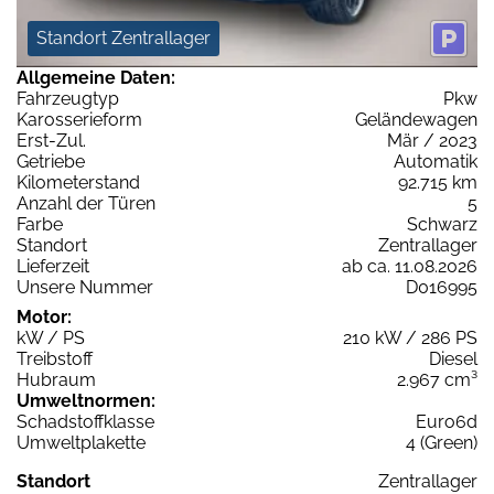
Standort Zentrallager
Allgemeine Daten:
Fahrzeugtyp
Pkw
Karosserieform
Geländewagen
Erst-Zul.
Mär / 2023
Getriebe
Automatik
Kilometerstand
92.715 km
Anzahl der Türen
5
Farbe
Schwarz
Standort
Zentrallager
Lieferzeit
ab ca. 11.08.2026
Unsere Nummer
D016995
Motor:
kW / PS
210 kW / 286 PS
Treibstoff
Diesel
Hubraum
2.967 cm³
Umweltnormen:
Schadstoffklasse
Euro6d
Umweltplakette
4 (Green)
Standort
Zentrallager