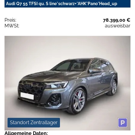
Audi Q7 55 TFSI qu. S line*schwarz+*AHK*Pano*Head_up
Preis:
78.399,00 €
MWSt:
ausweisbar
Standort Zentrallager
Allgemeine Daten: