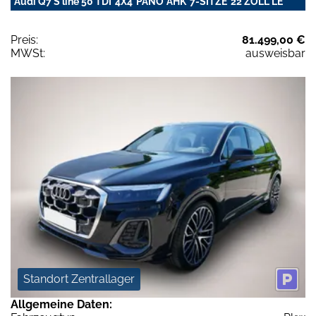
Audi Q7 S line 50 TDI*4X4*PANO*AHK*7-SITZE*22 ZOLL*LE
Preis:
81.499,00 €
MWSt:
ausweisbar
Standort Zentrallager
Allgemeine Daten: