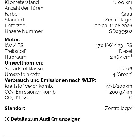
Kilometerstand
1.100 km
Anzahl der Türen
5
Farbe
Grau
Standort
Zentrallager
Lieferzeit
ab ca. 11.08.2026
Unsere Nummer
SD039562
Motor:
kW / PS
170 kW / 231 PS
Treibstoff
Diesel
Hubraum
2.967 cm³
Umweltnormen:
Schadstoffklasse
Euro6
Umweltplakette
4 (Green)
Verbrauch und Emissionen nach WLTP:
Kraftstoffverbr. komb.
7,9 l/100km
CO
-Emissionen komb.
200 g/km
2
CO
-Klasse
G
2
Standort
Zentrallager
Details zum Audi Q7 anzeigen