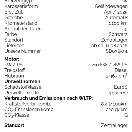
Fahrzeugtyp
Pkw
Karosserieform
Geländewagen
Erst-Zul.
Apr / 2025
Getriebe
Automatik
Kilometerstand
1.100 km
Anzahl der Türen
5
Farbe
Schwarz
Standort
Zentrallager
Lieferzeit
ab ca. 11.08.2026
Unsere Nummer
SD038591
Motor:
kW / PS
210 kW / 286 PS
Treibstoff
Diesel
Hubraum
2.967 cm³
Umweltnormen:
Schadstoffklasse
Euro6
Umweltplakette
4 (Green)
Verbrauch und Emissionen nach WLTP:
Kraftstoffverbr. komb.
8,4 l/100km
CO
-Emissionen komb.
220 g/km
2
CO
-Klasse
G
2
Standort
Zentrallager