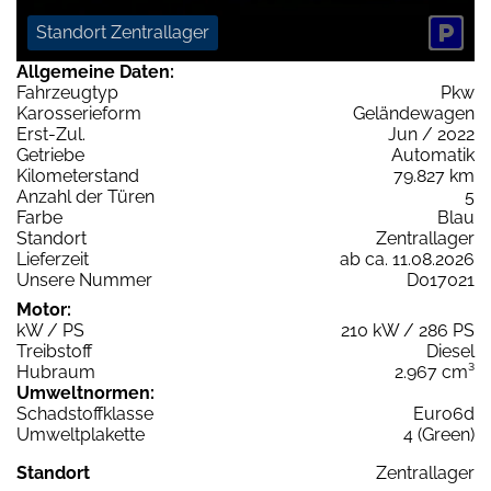
Standort Zentrallager
Allgemeine Daten:
Fahrzeugtyp
Pkw
Karosserieform
Geländewagen
Erst-Zul.
Jun / 2022
Getriebe
Automatik
Kilometerstand
79.827 km
Anzahl der Türen
5
Farbe
Blau
Standort
Zentrallager
Lieferzeit
ab ca. 11.08.2026
Unsere Nummer
D017021
Motor:
kW / PS
210 kW / 286 PS
Treibstoff
Diesel
Hubraum
2.967 cm³
Umweltnormen:
Schadstoffklasse
Euro6d
Umweltplakette
4 (Green)
Standort
Zentrallager