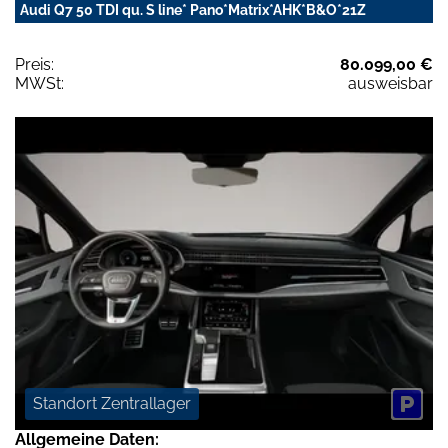
Audi Q7 50 TDI qu. S line* Pano*Matrix*AHK*B&O*21Z
Preis:
80.099,00 €
MWSt:
ausweisbar
Standort Zentrallager
Allgemeine Daten: