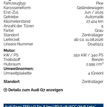
Fahrzeugtyp
Pkw
Karosserieform
Geländewagen
Erst-Zul.
Jun / 2025
Getriebe
Automatik
Kilometerstand
27.424 km
Anzahl der Türen
5
Farbe
Grau
Standort
Zentrallager
Lieferzeit
ab ca. 11.08.2026
Unsere Nummer
D046523
Motor:
kW / PS
250 kW / 340 PS
Treibstoff
Benzin
Hubraum
2.995 cm³
Umweltnormen:
Umweltplakette
4 (Green)
Standort
Zentrallager
Details zum Audi Q7 anzeigen
Audi Q7 55 TFSI e Q Tip. S line LED/Luft/ACC/HuD/360°