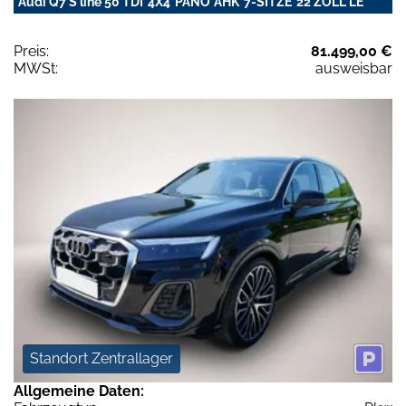
Audi Q7 S line 50 TDI*4X4*PANO*AHK*7-SITZE*22 ZOLL*LE
Preis:
81.499,00 €
MWSt:
ausweisbar
Standort Zentrallager
Allgemeine Daten: