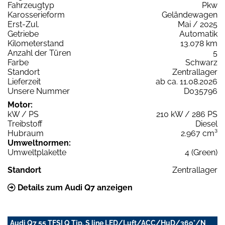
Fahrzeugtyp
Pkw
Karosserieform
Geländewagen
Erst-Zul.
Mai / 2025
Getriebe
Automatik
Kilometerstand
13.078 km
Anzahl der Türen
5
Farbe
Schwarz
Standort
Zentrallager
Lieferzeit
ab ca. 11.08.2026
Unsere Nummer
D035796
Motor:
kW / PS
210 kW / 286 PS
Treibstoff
Diesel
Hubraum
2.967 cm³
Umweltnormen:
Umweltplakette
4 (Green)
Standort
Zentrallager
Details zum Audi Q7 anzeigen
Audi Q7 55 TFSI Q Tip. S line LED/Luft/ACC/HuD/360°/N