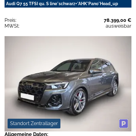
Audi Q7 55 TFSI qu. S line*schwarz+*AHK*Pano*Head_up
Preis:
78.399,00 €
MWSt:
ausweisbar
Standort Zentrallager
Allgemeine Daten: