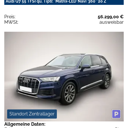
Audi Q7 55 TFSI qu. Tiptr. *Matrix-LED*Navi*360°*20 Z
Preis:
56.299,00 €
MWSt:
ausweisbar
Standort Zentrallager
Allgemeine Daten: