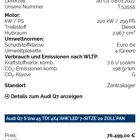
Lieferzeit
ab ca. 08.01.2027
Unsere Nummer
T.53555
Motor:
kW / PS
220 kW / 299 PS
Treibstoff
Diesel
Hubraum
2.967 cm³
Umweltnormen:
Schadstoffklasse
Euro 6e
Umweltplakette
4 (Green)
Verbrauch und Emissionen nach WLTP:
Kraftstoffverbr. komb.
7,6 l/100km
CO
-Emissionen komb.
198 g/km
2
CO
-Klasse
G
2
Standort
Zentrallager
Details zum Audi Q7 anzeigen
Audi Q7 S line 45 TDI*4X4*AHK*LED*7-SITZE*20 ZOLL*PAN
Preis:
76.499,00 €