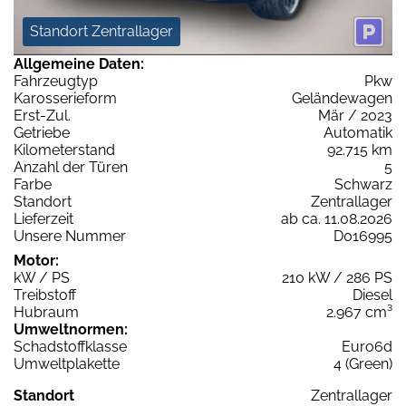
Standort Zentrallager
Allgemeine Daten:
Fahrzeugtyp
Pkw
Karosserieform
Geländewagen
Erst-Zul.
Mär / 2023
Getriebe
Automatik
Kilometerstand
92.715 km
Anzahl der Türen
5
Farbe
Schwarz
Standort
Zentrallager
Lieferzeit
ab ca. 11.08.2026
Unsere Nummer
D016995
Motor:
kW / PS
210 kW / 286 PS
Treibstoff
Diesel
Hubraum
2.967 cm³
Umweltnormen:
Schadstoffklasse
Euro6d
Umweltplakette
4 (Green)
Standort
Zentrallager