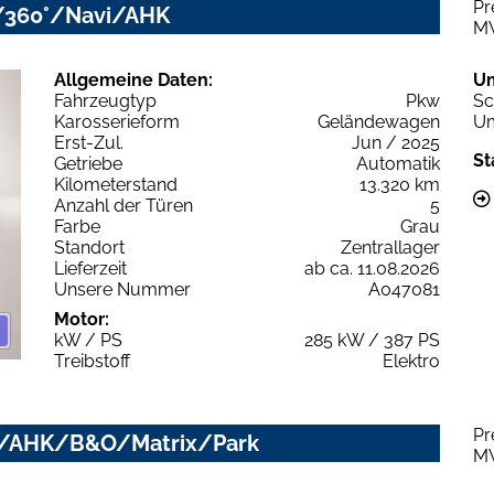
Pr
/360°/Navi/AHK
M
Allgemeine Daten:
U
Fahrzeugtyp
Pkw
Sc
Karosserieform
Geländewagen
Um
Erst-Zul.
Jun / 2025
St
Getriebe
Automatik
Kilometerstand
13.320 km
Anzahl der Türen
5
Farbe
Grau
Standort
Zentrallager
Lieferzeit
ab ca. 11.08.2026
Unsere Nummer
A047081
Motor:
kW / PS
285 kW / 387 PS
Treibstoff
Elektro
Pr
ano/AHK/B&O/Matrix/Park
M