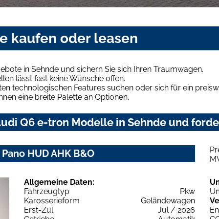
de kaufen oder leasen
gebote in Sehnde und sichern Sie sich Ihren Traumwagen.
len lässt fast keine Wünsche offen.
en technologischen Features suchen oder sich für ein preiswe
hnen eine breite Palette an Optionen.
udi Q6 e-tron Modelle in Sehnde und forder
Pr
ch+ Pano HUD AHK B&O
M
Allgemeine Daten:
U
Fahrzeugtyp
Pkw
Um
Karosserieform
Geländewagen
Ve
Erst-Zul.
Jul / 2026
En