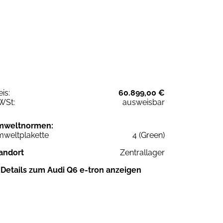
eis:
60.899,00 €
WSt:
ausweisbar
mweltnormen:
weltplakette
4 (Green)
andort
Zentrallager
Details zum Audi Q6 e-tron anzeigen