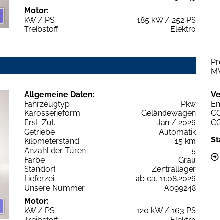
Motor:
kW / PS
185 kW / 252 PS
Treibstoff
Elektro
Pr
M
Allgemeine Daten:
Ve
Fahrzeugtyp
Pkw
En
Karosserieform
Geländewagen
C
Erst-Zul.
Jan / 2026
C
Getriebe
Automatik
St
Kilometerstand
15 km
Anzahl der Türen
5
Farbe
Grau
Standort
Zentrallager
Lieferzeit
ab ca. 11.08.2026
Unsere Nummer
A099248
Motor:
kW / PS
120 kW / 163 PS
Treibstoff
Elektro