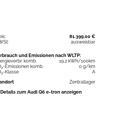
eis:
81.399,00 €
WSt:
ausweisbar
rbrauch und Emissionen nach WLTP:
ergieverbr. komb.
19,2 kWh/100km
O
-Emissionen komb.
0 g/km
2
O
-Klasse
A
2
andort
Zentrallager
Details zum Audi Q6 e-tron anzeigen