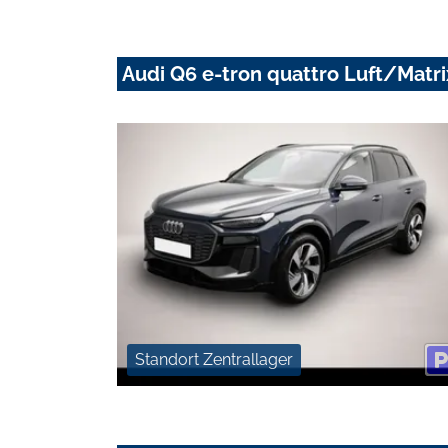
Audi Q6 e-tron quattro Luft/Matr
Standort Zentrallager