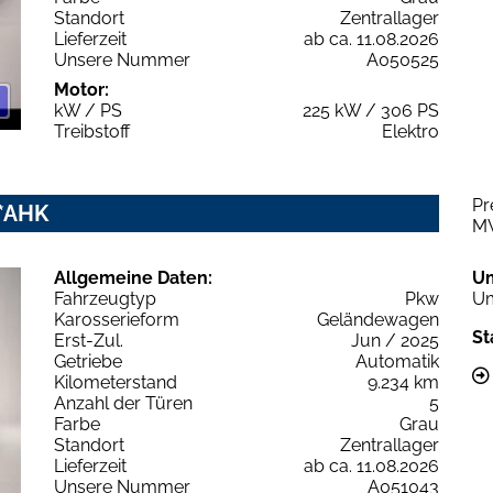
Standort
Zentrallager
Lieferzeit
ab ca. 11.08.2026
Unsere Nummer
A050525
Motor:
kW / PS
225 kW / 306 PS
Treibstoff
Elektro
Pr
x*AHK
M
Allgemeine Daten:
U
Fahrzeugtyp
Pkw
Um
Karosserieform
Geländewagen
St
Erst-Zul.
Jun / 2025
Getriebe
Automatik
Kilometerstand
9.234 km
Anzahl der Türen
5
Farbe
Grau
Standort
Zentrallager
Lieferzeit
ab ca. 11.08.2026
Unsere Nummer
A051043