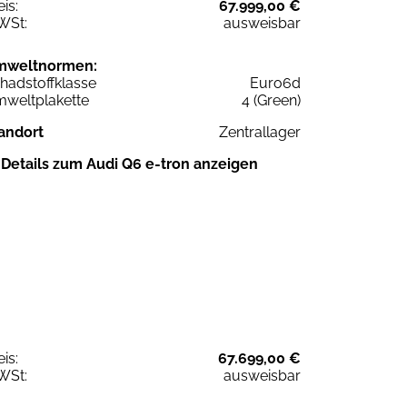
eis:
67.999,00 €
WSt:
ausweisbar
mweltnormen:
hadstoffklasse
Euro6d
weltplakette
4 (Green)
andort
Zentrallager
Details zum Audi Q6 e-tron anzeigen
eis:
67.699,00 €
WSt:
ausweisbar