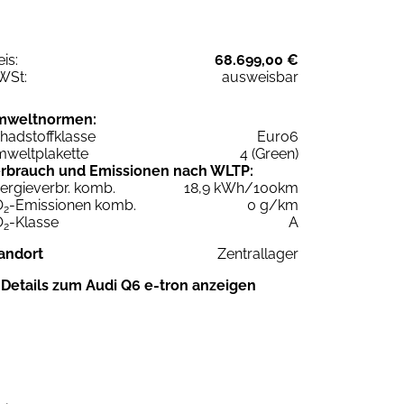
eis:
68.699,00 €
WSt:
ausweisbar
mweltnormen:
hadstoffklasse
Euro6
weltplakette
4 (Green)
rbrauch und Emissionen nach WLTP:
ergieverbr. komb.
18,9 kWh/100km
O
-Emissionen komb.
0 g/km
2
O
-Klasse
A
2
andort
Zentrallager
Details zum Audi Q6 e-tron anzeigen