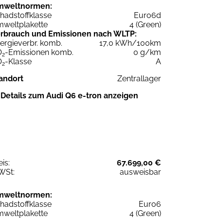
mweltnormen:
hadstoffklasse
Euro6d
weltplakette
4 (Green)
rbrauch und Emissionen nach WLTP:
ergieverbr. komb.
17,0 kWh/100km
O
-Emissionen komb.
0 g/km
2
O
-Klasse
A
2
andort
Zentrallager
Details zum Audi Q6 e-tron anzeigen
eis:
67.699,00 €
WSt:
ausweisbar
mweltnormen:
hadstoffklasse
Euro6
weltplakette
4 (Green)