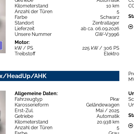
Getriebe
Automatik
C
Kilometerstand
10 km
C
Anzahl der Türen
5
St
Farbe
Schwarz
Standort
Zentrallager
Lieferzeit
ab ca. 06.09.2026
Unsere Nummer
GW-V3996
Motor:
kW / PS
225 kW / 306 PS
Treibstoff
Elektro
Pr
trix/HeadUp/AHK
M
Allgemeine Daten:
U
Fahrzeugtyp
Pkw
Sc
Karosserieform
Geländewagen
Um
Erst-Zul.
Mai / 2025
St
Getriebe
Automatik
Kilometerstand
20.938 km
Anzahl der Türen
5
Farbe
Grau