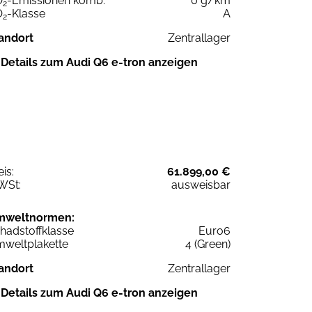
O
-Emissionen komb.
0 g/km
2
O
-Klasse
A
2
andort
Zentrallager
Details zum Audi Q6 e-tron anzeigen
eis:
61.899,00 €
WSt:
ausweisbar
mweltnormen:
hadstoffklasse
Euro6
weltplakette
4 (Green)
andort
Zentrallager
Details zum Audi Q6 e-tron anzeigen