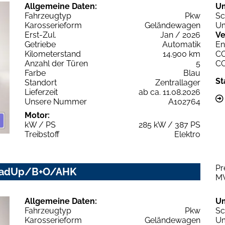
Allgemeine Daten:
U
Fahrzeugtyp
Pkw
Sc
Karosserieform
Geländewagen
Um
Erst-Zul.
Jan / 2026
Ve
Getriebe
Automatik
En
Kilometerstand
14.900 km
C
Anzahl der Türen
5
C
Farbe
Blau
St
Standort
Zentrallager
Lieferzeit
ab ca. 11.08.2026
Unsere Nummer
A102764
Motor:
kW / PS
285 kW / 387 PS
Treibstoff
Elektro
Pr
HeadUp/B+O/AHK
M
Allgemeine Daten:
U
Fahrzeugtyp
Pkw
Sc
Karosserieform
Geländewagen
Um