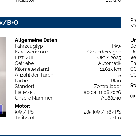
Pr
ix/B+O
M
Allgemeine Daten:
U
Fahrzeugtyp
Pkw
Sc
Karosserieform
Geländewagen
Um
Erst-Zul.
Okt / 2025
Ve
Getriebe
Automatik
En
Kilometerstand
11.615 km
C
Anzahl der Türen
5
C
Farbe
Blau
St
Standort
Zentrallager
Lieferzeit
ab ca. 11.08.2026
Unsere Nummer
A088290
Motor:
kW / PS
285 kW / 387 PS
Treibstoff
Elektro