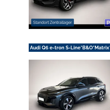
Standort Zentrallager
Audi Q6 e-tron S-Line*B&O*Matri