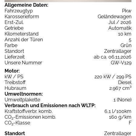
Allgemeine Daten:
Fahrzeugtyp
Pkw
Karosserieform
Geländewagen
Erst-Zul.
Jul / 2026
Getriebe
Automatik
Kilometerstand
10 km
Anzahl der Türen
5
Farbe
Grün
Standort
Zentrallager
Lieferzeit
ab ca. 06.11.2026
Unsere Nummer
GW-V129
Motor:
kW / PS
220 kW / 299 PS
Treibstoff
Diesel
Hubraum
2.967 cm³
Umweltnormen:
Umweltplakette
1 (None)
Verbrauch und Emissionen nach WLTP:
Kraftstoffverbr. komb.
6,1 l/100km
CO
-Emissionen komb.
160 g/km
2
CO
-Klasse
F
2
Standort
Zentrallager