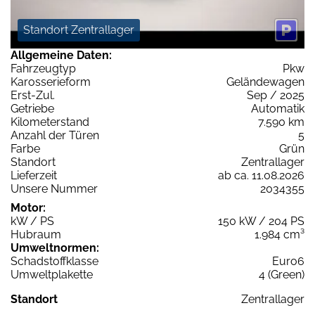
Standort Zentrallager
Allgemeine Daten:
Fahrzeugtyp
Pkw
Karosserieform
Geländewagen
Erst-Zul.
Sep / 2025
Getriebe
Automatik
Kilometerstand
7.590 km
Anzahl der Türen
5
Farbe
Grün
Standort
Zentrallager
Lieferzeit
ab ca. 11.08.2026
Unsere Nummer
2034355
Motor:
kW / PS
150 kW / 204 PS
Hubraum
1.984 cm³
Umweltnormen:
Schadstoffklasse
Euro6
Umweltplakette
4 (Green)
Standort
Zentrallager