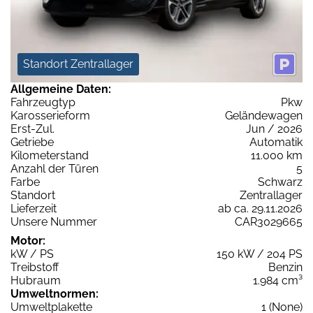
Standort Zentrallager
Allgemeine Daten:
Fahrzeugtyp
Pkw
Karosserieform
Geländewagen
Erst-Zul.
Jun / 2026
Getriebe
Automatik
Kilometerstand
11.000 km
Anzahl der Türen
5
Farbe
Schwarz
Standort
Zentrallager
Lieferzeit
ab ca. 29.11.2026
Unsere Nummer
CAR3029665
Motor:
kW / PS
150 kW / 204 PS
Treibstoff
Benzin
Hubraum
1.984 cm³
Umweltnormen:
Umweltplakette
1 (None)