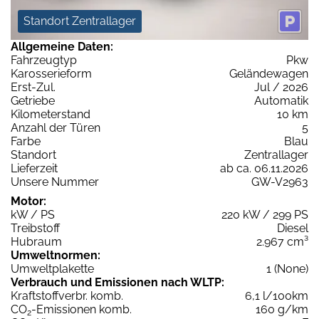
Standort Zentrallager
Allgemeine Daten:
Fahrzeugtyp
Pkw
Karosserieform
Geländewagen
Erst-Zul.
Jul / 2026
Getriebe
Automatik
Kilometerstand
10 km
Anzahl der Türen
5
Farbe
Blau
Standort
Zentrallager
Lieferzeit
ab ca. 06.11.2026
Unsere Nummer
GW-V2963
Motor:
kW / PS
220 kW / 299 PS
Treibstoff
Diesel
Hubraum
2.967 cm³
Umweltnormen:
Umweltplakette
1 (None)
Verbrauch und Emissionen nach WLTP:
Kraftstoffverbr. komb.
6,1 l/100km
CO
-Emissionen komb.
160 g/km
2