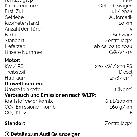
Karosserieform
Geländewagen
Erst-Zul.
Jul / 2026
Getriebe
Automatik
Kilometerstand
10 km
Anzahl der Türen
5
Farbe
Schwarz
Standort
Zentrallager
Lieferzeit
ab ca. 02.10.2026
Unsere Nummer
GW-V1715
Motor:
kW / PS
220 kW / 299 PS
Treibstoff
Diesel
Hubraum
2.967 cm³
Umweltnormen:
Umweltplakette
1 (None)
Verbrauch und Emissionen nach WLTP:
Kraftstoffverbr. komb.
6,1 l/100km
CO
-Emissionen komb.
160 g/km
2
CO
-Klasse
F
2
Standort
Zentrallager
Details zum Audi Q5 anzeigen