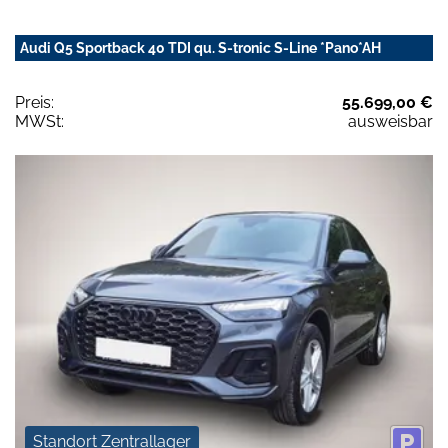
Audi Q5 Sportback 40 TDI qu. S-tronic S-Line *Pano*AH
Preis:
55.699,00 €
MWSt:
ausweisbar
Standort Zentrallager