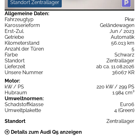
Standort Zentrallager
Allgemeine Daten:
Fahrzeugtyp
Pkw
Karosserieform
Geländewagen
Erst-Zul.
Jun / 2023
Getriebe
Automatik
Kilometerstand
56.013 km
Anzahl der Türen
5
Farbe
Schwarz
Standort
Zentrallager
Lieferzeit
ab ca. 11.08.2026
Unsere Nummer
36067 KR
Motor:
kW / PS
220 kW / 299 PS
Hubraum
1.984 cm³
Umweltnormen:
Schadstoffklasse
Euro6
Umweltplakette
4 (Green)
Standort
Zentrallager
Details zum Audi Q5 anzeigen