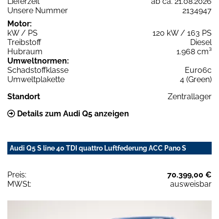
Lieferzeit
ab ca. 21.08.2026
Unsere Nummer
2134947
Motor:
kW / PS
120 kW / 163 PS
Treibstoff
Diesel
Hubraum
1.968 cm³
Umweltnormen:
Schadstoffklasse
Euro6c
Umweltplakette
4 (Green)
Standort
Zentrallager
Details zum Audi Q5 anzeigen
Audi Q5 S line 40 TDI quattro Luftfederung ACC Pano S
Preis:
70.399,00 €
MWSt:
ausweisbar