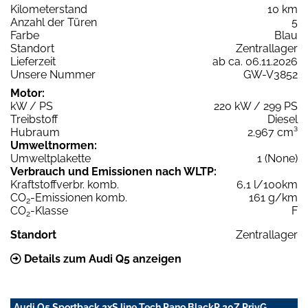
Kilometerstand
10 km
Anzahl der Türen
5
Farbe
Blau
Standort
Zentrallager
Lieferzeit
ab ca. 06.11.2026
Unsere Nummer
GW-V3852
Motor:
kW / PS
220 kW / 299 PS
Treibstoff
Diesel
Hubraum
2.967 cm³
Umweltnormen:
Umweltplakette
1 (None)
Verbrauch und Emissionen nach WLTP:
Kraftstoffverbr. komb.
6,1 l/100km
CO
-Emissionen komb.
161 g/km
2
CO
-Klasse
F
2
Standort
Zentrallager
Details zum Audi Q5 anzeigen
Audi Q5 Sportback 2xS line Tech Pano BlackP 20Z PrivG