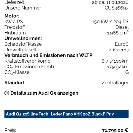
Lieferzeit
ab ca. 11.08.2026
Unsere Nummer
GUS36697
Motor:
kW / PS
150 kW / 204 PS
Treibstoff
Diesel
Hubraum
1.968 cm³
Umweltnormen:
Schadstoffklasse
Euro6
Umweltplakette
4 (Green)
Verbrauch und Emissionen nach WLTP:
Kraftstoffverbr. komb.
6,7 l/100km
CO
-Emissionen komb.
179 g/km
2
CO
-Klasse
G
2
Standort
Zentrallager
Details zum Audi Q5 anzeigen
Audi Q5 2xS line Tech+ Leder Pano AHK 20Z BlackP Priv
Preis:
71.799,00 €