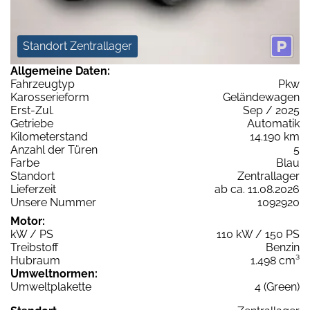
Standort Zentrallager
Allgemeine Daten:
Fahrzeugtyp
Pkw
Karosserieform
Geländewagen
Erst-Zul.
Sep / 2025
Getriebe
Automatik
Kilometerstand
14.190 km
Anzahl der Türen
5
Farbe
Blau
Standort
Zentrallager
Lieferzeit
ab ca. 11.08.2026
Unsere Nummer
1092920
Motor:
kW / PS
110 kW / 150 PS
Treibstoff
Benzin
Hubraum
1.498 cm³
Umweltnormen:
Umweltplakette
4 (Green)