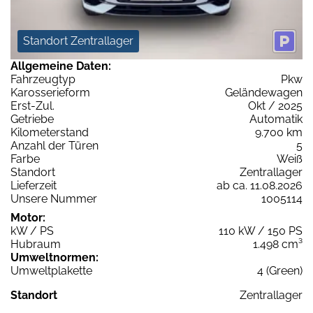
Standort Zentrallager
Allgemeine Daten:
Fahrzeugtyp
Pkw
Karosserieform
Geländewagen
Erst-Zul.
Okt / 2025
Getriebe
Automatik
Kilometerstand
9.700 km
Anzahl der Türen
5
Farbe
Weiß
Standort
Zentrallager
Lieferzeit
ab ca. 11.08.2026
Unsere Nummer
1005114
Motor:
kW / PS
110 kW / 150 PS
Hubraum
1.498 cm³
Umweltnormen:
Umweltplakette
4 (Green)
Standort
Zentrallager