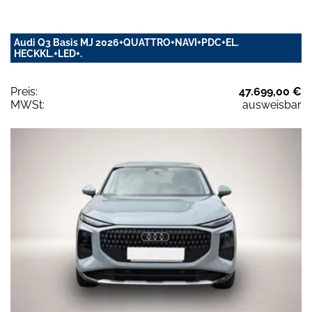
Audi Q3 Basis MJ 2026+QUATTRO+NAVI+PDC+EL.
HECKKL.+LED+.
Preis:
47.699,00 €
MWSt:
ausweisbar