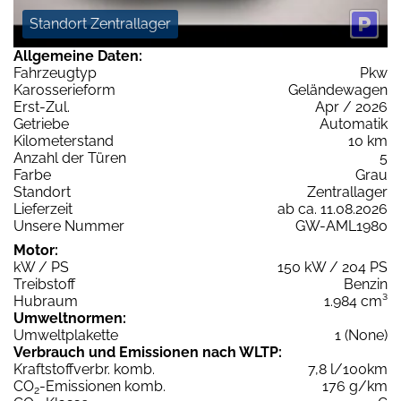
Standort Zentrallager
Allgemeine Daten:
Fahrzeugtyp
Pkw
Karosserieform
Geländewagen
Erst-Zul.
Apr / 2026
Getriebe
Automatik
Kilometerstand
10 km
Anzahl der Türen
5
Farbe
Grau
Standort
Zentrallager
Lieferzeit
ab ca. 11.08.2026
Unsere Nummer
GW-AML1980
Motor:
kW / PS
150 kW / 204 PS
Treibstoff
Benzin
Hubraum
1.984 cm³
Umweltnormen:
Umweltplakette
1 (None)
Verbrauch und Emissionen nach WLTP:
Kraftstoffverbr. komb.
7,8 l/100km
CO
-Emissionen komb.
176 g/km
2