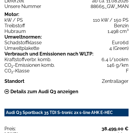
Lieferzeit
ab ca. 11.08.2026
Unsere Nummer
88665_GW_MAN
Motor:
kW / PS
110 kW / 150 PS
Treibstoff
Benzin
Hubraum
1.498 cm³
Umweltnormen:
Schadstoffklasse
Euro6d
Umweltplakette
4 (Green)
Verbrauch und Emissionen nach WLTP:
Kraftstoffverbr. komb.
6,4 l/100km
CO
-Emissionen komb.
146 g/km
2
CO
-Klasse
F
2
Standort
Zentrallager
Details zum Audi Q3 anzeigen
Audi Q3 Sportback 35 TDI S-tronic 2x s-line AHK E-HEC
Preis:
38.499,00 €