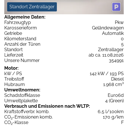
Standort Zentrallager
Allgemeine Daten:
Fahrzeugtyp
Pkw
Karosserieform
Geländewagen
Getriebe
Automatik
Kilometerstand
0
Anzahl der Türen
5
Standort
Zentrallager
Lieferzeit
ab ca. 11.08.2026
Unsere Nummer
354991
Motor:
kW / PS
142 kW / 193 PS
Treibstoff
Diesel
Hubraum
1.968 cm³
Umweltnormen:
Schadstoffklasse
Euro6d
Umweltplakette
4 (Green)
Verbrauch und Emissionen nach WLTP:
Kraftstoffverbr. komb.
6,5 l/100km
CO
-Emissionen komb.
170 g/km
2
CO
-Klasse
F
2