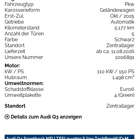
Fahrzeugtyp
Pkw
Karosserieform
Geländewagen
Erst-Zul.
Okt / 2025
Getriebe
Automatik
Kilometerstand
5.177 km
Anzahl der Türen
5
Farbe
Schwarz
Standort
Zentrallager
Lieferzeit
ab ca. 11.08.2026
Unsere Nummer
1006891
Motor:
kW / PS
110 kW / 150 PS
Hubraum
1.498 cm³
Umweltnormen:
Schadstoffklasse
Euro6
Umweltplakette
4 (Green)
Standort
Zentrallager
Details zum Audi Q3 anzeigen
Audi Q3 Sportback NEU TFSI quattro S line TechPro+HUD+M.