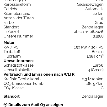
Karosserieform
Geländewagen
Getriebe
Automatik
Kilometerstand
20 km
Anzahl der Türen
5
Farbe
Grau
Standort
Zentrallager
Lieferzeit
ab ca. 11.08.2026
Unsere Nummer
31988
Motor:
kW / PS
150 kW / 204 PS
Treibstoff
Benzin
Hubraum
1.984 cm³
Umweltnormen:
Schadstoffklasse
Euro6
Umweltplakette
4 (Green)
Verbrauch und Emissionen nach WLTP:
Kraftstoffverbr. komb.
8,3 l/100km
CO
-Emissionen komb.
189 g/km
2
CO
-Klasse
G
2
Standort
Zentrallager
Details zum Audi Q3 anzeigen