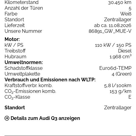
Kilometerstand
30.450 km
Anzahl der Türen
5
Farbe
Weiß
Standort
Zentrallager
Lieferzeit
ab ca. 11.08.2026
Unsere Nummer
86891_GW_MUE-V
Motor:
kW / PS
110 kW / 150 PS
Treibstoff
Diesel
Hubraum
1.968 cm³
Umweltnormen:
Schadstoffklasse
Euro6d-TEMP
Umweltplakette
4 (Green)
Verbrauch und Emissionen nach WLTP:
Kraftstoffverbr. komb.
5,8 l/100km
CO
-Emissionen komb.
153 g/km
2
CO
-Klasse
E
2
Standort
Zentrallager
Details zum Audi Q3 anzeigen