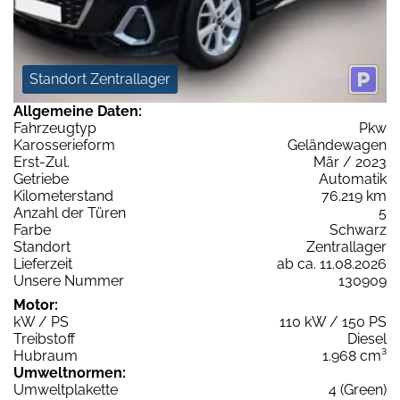
Standort Zentrallager
Allgemeine Daten:
Fahrzeugtyp
Pkw
Karosserieform
Geländewagen
Erst-Zul.
Mär / 2023
Getriebe
Automatik
Kilometerstand
76.219 km
Anzahl der Türen
5
Farbe
Schwarz
Standort
Zentrallager
Lieferzeit
ab ca. 11.08.2026
Unsere Nummer
130909
Motor:
kW / PS
110 kW / 150 PS
Treibstoff
Diesel
Hubraum
1.968 cm³
Umweltnormen:
Umweltplakette
4 (Green)