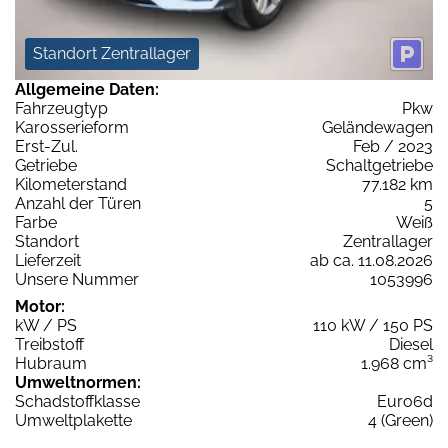
Standort Zentrallager
Allgemeine Daten:
Fahrzeugtyp
Pkw
Karosserieform
Geländewagen
Erst-Zul.
Feb / 2023
Getriebe
Schaltgetriebe
Kilometerstand
77.182 km
Anzahl der Türen
5
Farbe
Weiß
Standort
Zentrallager
Lieferzeit
ab ca. 11.08.2026
Unsere Nummer
1053996
Motor:
kW / PS
110 kW / 150 PS
Treibstoff
Diesel
Hubraum
1.968 cm³
Umweltnormen:
Schadstoffklasse
Euro6d
Umweltplakette
4 (Green)