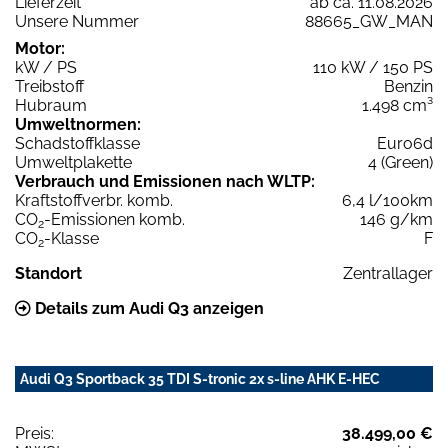
Lieferzeit
ab ca. 11.08.2026
Unsere Nummer
88665_GW_MAN
Motor:
kW / PS
110 kW / 150 PS
Treibstoff
Benzin
Hubraum
1.498 cm³
Umweltnormen:
Schadstoffklasse
Euro6d
Umweltplakette
4 (Green)
Verbrauch und Emissionen nach WLTP:
Kraftstoffverbr. komb.
6,4 l/100km
CO
-Emissionen komb.
146 g/km
2
CO
-Klasse
F
2
Standort
Zentrallager
Details zum Audi Q3 anzeigen
Audi Q3 Sportback 35 TDI S-tronic 2x s-line AHK E-HEC
Preis:
38.499,00 €