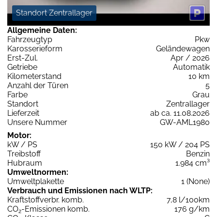
Standort Zentrallager
Allgemeine Daten:
Fahrzeugtyp
Pkw
Karosserieform
Geländewagen
Erst-Zul.
Apr / 2026
Getriebe
Automatik
Kilometerstand
10 km
Anzahl der Türen
5
Farbe
Grau
Standort
Zentrallager
Lieferzeit
ab ca. 11.08.2026
Unsere Nummer
GW-AML1980
Motor:
kW / PS
150 kW / 204 PS
Treibstoff
Benzin
Hubraum
1.984 cm³
Umweltnormen:
Umweltplakette
1 (None)
Verbrauch und Emissionen nach WLTP:
Kraftstoffverbr. komb.
7,8 l/100km
CO
-Emissionen komb.
176 g/km
2