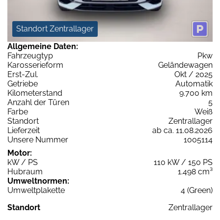
Standort Zentrallager
Allgemeine Daten:
Fahrzeugtyp
Pkw
Karosserieform
Geländewagen
Erst-Zul.
Okt / 2025
Getriebe
Automatik
Kilometerstand
9.700 km
Anzahl der Türen
5
Farbe
Weiß
Standort
Zentrallager
Lieferzeit
ab ca. 11.08.2026
Unsere Nummer
1005114
Motor:
kW / PS
110 kW / 150 PS
Hubraum
1.498 cm³
Umweltnormen:
Umweltplakette
4 (Green)
Standort
Zentrallager