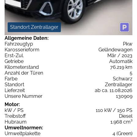
Standort Zentrallager
Allgemeine Daten:
Fahrzeugtyp
Pkw
Karosserieform
Geländewagen
Erst-Zul.
Mär / 2023
Getriebe
Automatik
Kilometerstand
76.219 km
Anzahl der Türen
5
Farbe
Schwarz
Standort
Zentrallager
Lieferzeit
ab ca. 11.08.2026
Unsere Nummer
130909
Motor:
kW / PS
110 kW / 150 PS
Treibstoff
Diesel
Hubraum
1.968 cm³
Umweltnormen:
Umweltplakette
4 (Green)