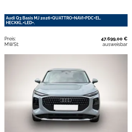
Audi Q3 Basis MJ 2026+QUATTRO+NAVI+PDC+EL.
HECKKL.+LED+.
Preis:
47.699,00 €
MWSt:
ausweisbar