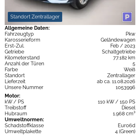
Standort Zentrallager
Allgemeine Daten:
Fahrzeugtyp
Pkw
Karosserieform
Geländewagen
Erst-Zul.
Feb / 2023
Getriebe
Schaltgetriebe
Kilometerstand
77.182 km
Anzahl der Türen
5
Farbe
Weiß
Standort
Zentrallager
Lieferzeit
ab ca. 11.08.2026
Unsere Nummer
1053996
Motor:
kW / PS
110 kW / 150 PS
Treibstoff
Diesel
Hubraum
1.968 cm³
Umweltnormen:
Schadstoffklasse
Euro6d
Umweltplakette
4 (Green)