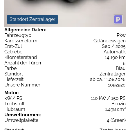
Standort Zentrallager
Allgemeine Daten:
Fahrzeugtyp
Pkw
Karosserieform
Geländewagen
Erst-Zul.
Sep / 2025
Getriebe
Automatik
Kilometerstand
14.190 km
Anzahl der Türen
5
Farbe
Blau
Standort
Zentrallager
Lieferzeit
ab ca. 11.08.2026
Unsere Nummer
1092920
Motor:
kW / PS
110 kW / 150 PS
Treibstoff
Benzin
Hubraum
1.498 cm³
Umweltnormen:
Umweltplakette
4 (Green)