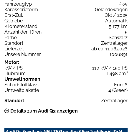
Fahrzeugtyp
Pkw
Karosserieform
Geländewagen
Erst-Zul.
Okt / 2025
Getriebe
Automatik
Kilometerstand
5.177 km
Anzahl der Türen
5
Farbe
Schwarz
Standort
Zentrallager
Lieferzeit
ab ca. 11.08.2026
Unsere Nummer
1006891
Motor:
kW / PS
110 kW / 150 PS
Hubraum
1.498 cm³
Umweltnormen:
Schadstoffklasse
Euro6
Umweltplakette
4 (Green)
Standort
Zentrallager
Details zum Audi Q3 anzeigen
Audi Q3 Sportback NEU TFSI quattro S line TechPro+HUD+M.