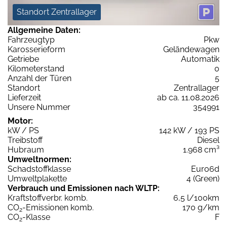
Standort Zentrallager
Allgemeine Daten:
Fahrzeugtyp
Pkw
Karosserieform
Geländewagen
Getriebe
Automatik
Kilometerstand
0
Anzahl der Türen
5
Standort
Zentrallager
Lieferzeit
ab ca. 11.08.2026
Unsere Nummer
354991
Motor:
kW / PS
142 kW / 193 PS
Treibstoff
Diesel
Hubraum
1.968 cm³
Umweltnormen:
Schadstoffklasse
Euro6d
Umweltplakette
4 (Green)
Verbrauch und Emissionen nach WLTP:
Kraftstoffverbr. komb.
6,5 l/100km
CO
-Emissionen komb.
170 g/km
2
CO
-Klasse
F
2