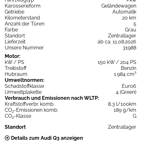
Karosserieform
Geländewagen
Getriebe
Automatik
Kilometerstand
20 km
Anzahl der Türen
5
Farbe
Grau
Standort
Zentrallager
Lieferzeit
ab ca. 11.08.2026
Unsere Nummer
31988
Motor:
kW / PS
150 kW / 204 PS
Treibstoff
Benzin
Hubraum
1.984 cm³
Umweltnormen:
Schadstoffklasse
Euro6
Umweltplakette
4 (Green)
Verbrauch und Emissionen nach WLTP:
Kraftstoffverbr. komb.
8,3 l/100km
CO
-Emissionen komb.
189 g/km
2
CO
-Klasse
G
2
Standort
Zentrallager
Details zum Audi Q3 anzeigen