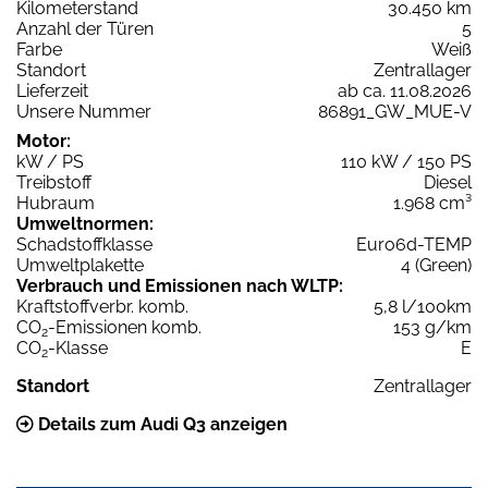
Kilometerstand
30.450 km
Anzahl der Türen
5
Farbe
Weiß
Standort
Zentrallager
Lieferzeit
ab ca. 11.08.2026
Unsere Nummer
86891_GW_MUE-V
Motor:
kW / PS
110 kW / 150 PS
Treibstoff
Diesel
Hubraum
1.968 cm³
Umweltnormen:
Schadstoffklasse
Euro6d-TEMP
Umweltplakette
4 (Green)
Verbrauch und Emissionen nach WLTP:
Kraftstoffverbr. komb.
5,8 l/100km
CO
-Emissionen komb.
153 g/km
2
CO
-Klasse
E
2
Standort
Zentrallager
Details zum Audi Q3 anzeigen