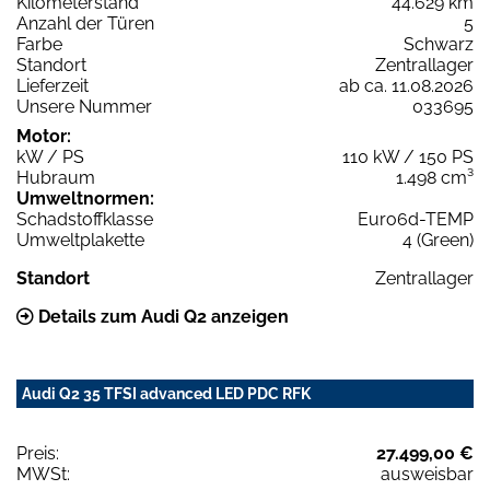
Kilometerstand
44.629 km
Anzahl der Türen
5
Farbe
Schwarz
Standort
Zentrallager
Lieferzeit
ab ca. 11.08.2026
Unsere Nummer
033695
Motor:
kW / PS
110 kW / 150 PS
Hubraum
1.498 cm³
Umweltnormen:
Schadstoffklasse
Euro6d-TEMP
Umweltplakette
4 (Green)
Standort
Zentrallager
Details zum Audi Q2 anzeigen
Audi Q2 35 TFSI advanced LED PDC RFK
Preis:
27.499,00 €
MWSt:
ausweisbar