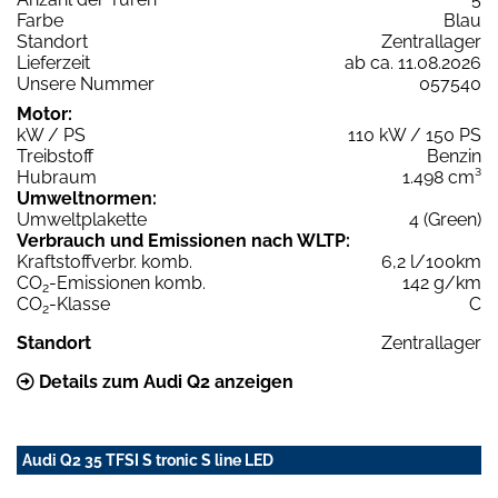
Farbe
Blau
Standort
Zentrallager
Lieferzeit
ab ca. 11.08.2026
Unsere Nummer
057540
Motor:
kW / PS
110 kW / 150 PS
Treibstoff
Benzin
Hubraum
1.498 cm³
Umweltnormen:
Umweltplakette
4 (Green)
Verbrauch und Emissionen nach WLTP:
Kraftstoffverbr. komb.
6,2 l/100km
CO
-Emissionen komb.
142 g/km
2
CO
-Klasse
C
2
Standort
Zentrallager
Details zum Audi Q2 anzeigen
Audi Q2 35 TFSI S tronic S line LED