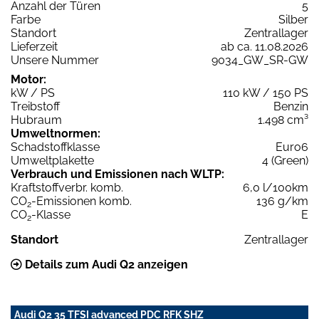
Anzahl der Türen
5
Farbe
Silber
Standort
Zentrallager
Lieferzeit
ab ca. 11.08.2026
Unsere Nummer
9034_GW_SR-GW
Motor:
kW / PS
110 kW / 150 PS
Treibstoff
Benzin
Hubraum
1.498 cm³
Umweltnormen:
Schadstoffklasse
Euro6
Umweltplakette
4 (Green)
Verbrauch und Emissionen nach WLTP:
Kraftstoffverbr. komb.
6,0 l/100km
CO
-Emissionen komb.
136 g/km
2
CO
-Klasse
E
2
Standort
Zentrallager
Details zum Audi Q2 anzeigen
Audi Q2 35 TFSI advanced PDC RFK SHZ