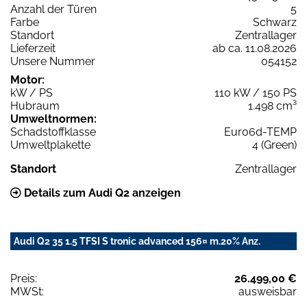
Anzahl der Türen
5
Farbe
Schwarz
Standort
Zentrallager
Lieferzeit
ab ca. 11.08.2026
Unsere Nummer
054152
Motor:
kW / PS
110 kW / 150 PS
Hubraum
1.498 cm³
Umweltnormen:
Schadstoffklasse
Euro6d-TEMP
Umweltplakette
4 (Green)
Standort
Zentrallager
Details zum Audi Q2 anzeigen
Audi Q2 35 1.5 TFSI S tronic advanced 156¤ m.20% Anz.
Preis:
26.499,00 €
MWSt:
ausweisbar