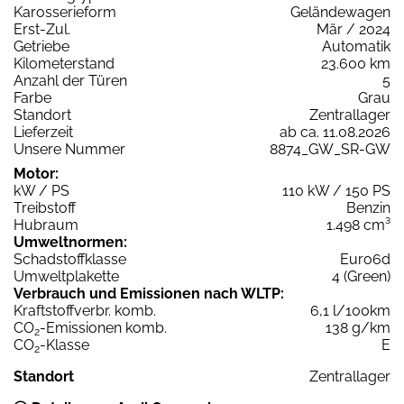
Karosserieform
Geländewagen
Erst-Zul.
Mär / 2024
Getriebe
Automatik
Kilometerstand
23.600 km
Anzahl der Türen
5
Farbe
Grau
Standort
Zentrallager
Lieferzeit
ab ca. 11.08.2026
Unsere Nummer
8874_GW_SR-GW
Motor:
kW / PS
110 kW / 150 PS
Treibstoff
Benzin
Hubraum
1.498 cm³
Umweltnormen:
Schadstoffklasse
Euro6d
Umweltplakette
4 (Green)
Verbrauch und Emissionen nach WLTP:
Kraftstoffverbr. komb.
6,1 l/100km
CO
-Emissionen komb.
138 g/km
2
CO
-Klasse
E
2
Standort
Zentrallager