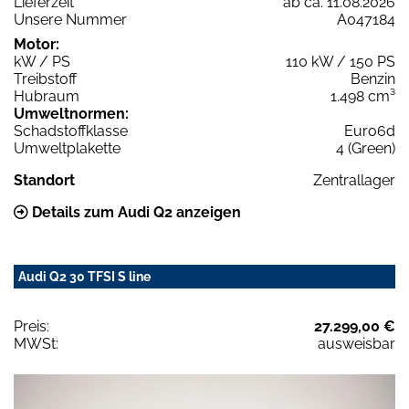
Lieferzeit
ab ca. 11.08.2026
Unsere Nummer
A047184
Motor:
kW / PS
110 kW / 150 PS
Treibstoff
Benzin
Hubraum
1.498 cm³
Umweltnormen:
Schadstoffklasse
Euro6d
Umweltplakette
4 (Green)
Standort
Zentrallager
Details zum Audi Q2 anzeigen
Audi Q2 30 TFSI S line
Preis:
27.299,00 €
MWSt:
ausweisbar