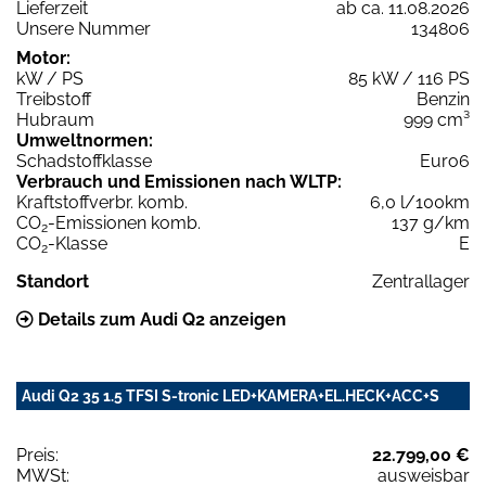
Lieferzeit
ab ca. 11.08.2026
Unsere Nummer
134806
Motor:
kW / PS
85 kW / 116 PS
Treibstoff
Benzin
Hubraum
999 cm³
Umweltnormen:
Schadstoffklasse
Euro6
Verbrauch und Emissionen nach WLTP:
Kraftstoffverbr. komb.
6,0 l/100km
CO
-Emissionen komb.
137 g/km
2
CO
-Klasse
E
2
Standort
Zentrallager
Details zum Audi Q2 anzeigen
Audi Q2 35 1.5 TFSI S-tronic LED+KAMERA+EL.HECK+ACC+S
Preis:
22.799,00 €
MWSt:
ausweisbar