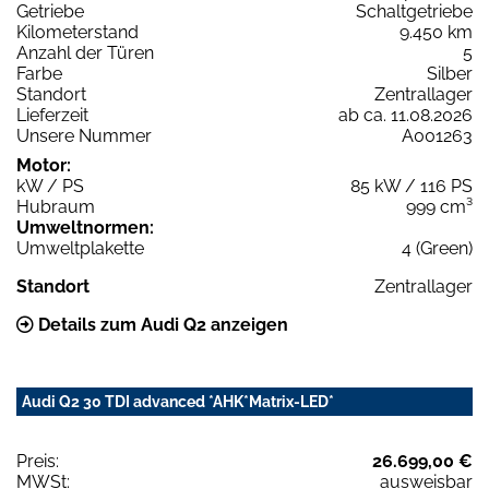
Getriebe
Schaltgetriebe
Kilometerstand
9.450 km
Anzahl der Türen
5
Farbe
Silber
Standort
Zentrallager
Lieferzeit
ab ca. 11.08.2026
Unsere Nummer
A001263
Motor:
kW / PS
85 kW / 116 PS
Hubraum
999 cm³
Umweltnormen:
Umweltplakette
4 (Green)
Standort
Zentrallager
Details zum Audi Q2 anzeigen
Audi Q2 30 TDI advanced *AHK*Matrix-LED*
Preis:
26.699,00 €
MWSt:
ausweisbar