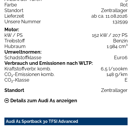
Farbe
Rot
Standort
Zentrallager
Lieferzeit
ab ca. 11.08.2026
Unsere Nummer
132599
Motor:
kW / PS
152 kW / 207 PS
Treibstoff
Benzin
Hubraum
1.984 cm³
Umweltnormen:
Schadstoffklasse
Euro6
Verbrauch und Emissionen nach WLTP:
Kraftstoffverbr. komb.
6,5 l/100km
CO
-Emissionen komb.
148 g/km
2
CO
-Klasse
E
2
Standort
Zentrallager
Details zum Audi A1 anzeigen
Audi A1 Sportback 30 TFSI Advanced