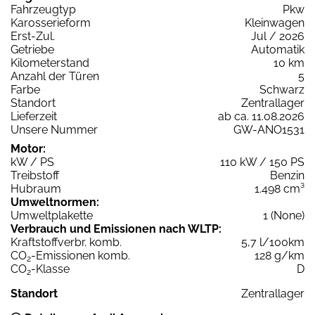
Fahrzeugtyp
Pkw
Karosserieform
Kleinwagen
Erst-Zul.
Jul / 2026
Getriebe
Automatik
Kilometerstand
10 km
Anzahl der Türen
5
Farbe
Schwarz
Standort
Zentrallager
Lieferzeit
ab ca. 11.08.2026
Unsere Nummer
GW-ANO1531
Motor:
kW / PS
110 kW / 150 PS
Treibstoff
Benzin
Hubraum
1.498 cm³
Umweltnormen:
Umweltplakette
1 (None)
Verbrauch und Emissionen nach WLTP:
Kraftstoffverbr. komb.
5,7 l/100km
CO
-Emissionen komb.
128 g/km
2
CO
-Klasse
D
2
Standort
Zentrallager