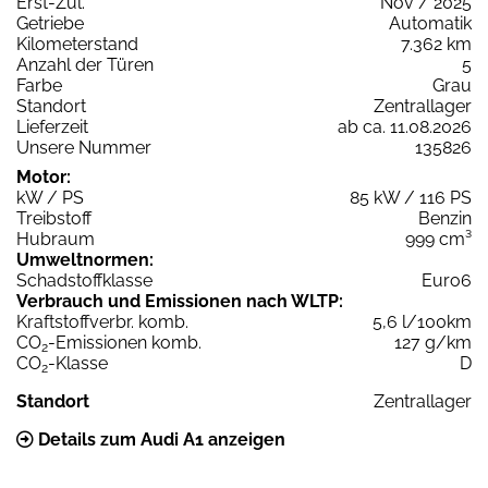
Erst-Zul.
Nov / 2025
Getriebe
Automatik
Kilometerstand
7.362 km
Anzahl der Türen
5
Farbe
Grau
Standort
Zentrallager
Lieferzeit
ab ca. 11.08.2026
Unsere Nummer
135826
Motor:
kW / PS
85 kW / 116 PS
Treibstoff
Benzin
Hubraum
999 cm³
Umweltnormen:
Schadstoffklasse
Euro6
Verbrauch und Emissionen nach WLTP:
Kraftstoffverbr. komb.
5,6 l/100km
CO
-Emissionen komb.
127 g/km
2
CO
-Klasse
D
2
Standort
Zentrallager
Details zum Audi A1 anzeigen