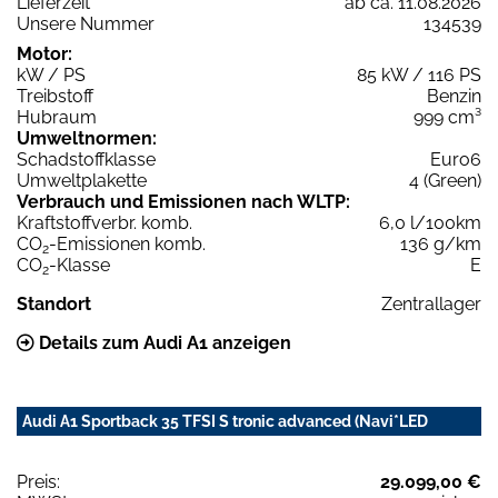
Lieferzeit
ab ca. 11.08.2026
Unsere Nummer
134539
Motor:
kW / PS
85 kW / 116 PS
Treibstoff
Benzin
Hubraum
999 cm³
Umweltnormen:
Schadstoffklasse
Euro6
Umweltplakette
4 (Green)
Verbrauch und Emissionen nach WLTP:
Kraftstoffverbr. komb.
6,0 l/100km
CO
-Emissionen komb.
136 g/km
2
CO
-Klasse
E
2
Standort
Zentrallager
Details zum Audi A1 anzeigen
Audi A1 Sportback 35 TFSI S tronic advanced (Navi*LED
Preis:
29.099,00 €