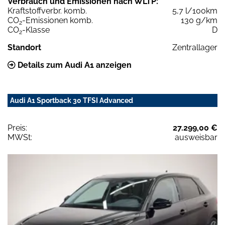
Verbrauch und Emissionen nach WLTP:
Kraftstoffverbr. komb.
5,7 l/100km
CO
-Emissionen komb.
130 g/km
2
CO
-Klasse
D
2
Standort
Zentrallager
Details zum Audi A1 anzeigen
Audi A1 Sportback 30 TFSI Advanced
Preis:
27.299,00 €
MWSt:
ausweisbar