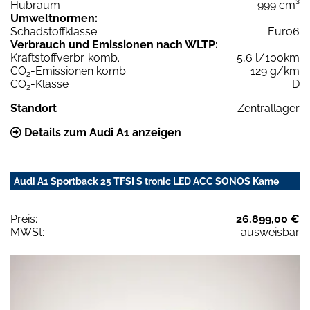
Hubraum
999 cm³
Umweltnormen:
Schadstoffklasse
Euro6
Verbrauch und Emissionen nach WLTP:
Kraftstoffverbr. komb.
5,6 l/100km
CO
-Emissionen komb.
129 g/km
2
CO
-Klasse
D
2
Standort
Zentrallager
Details zum Audi A1 anzeigen
Audi A1 Sportback 25 TFSI S tronic LED ACC SONOS Kame
Preis:
26.899,00 €
MWSt:
ausweisbar