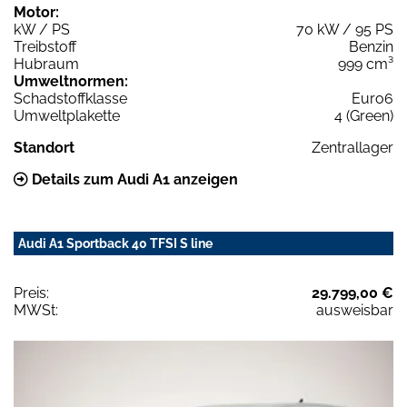
Motor:
kW / PS
70 kW / 95 PS
Treibstoff
Benzin
Hubraum
999 cm³
Umweltnormen:
Schadstoffklasse
Euro6
Umweltplakette
4 (Green)
Standort
Zentrallager
Details zum Audi A1 anzeigen
Audi A1 Sportback 40 TFSI S line
Preis:
29.799,00 €
MWSt:
ausweisbar