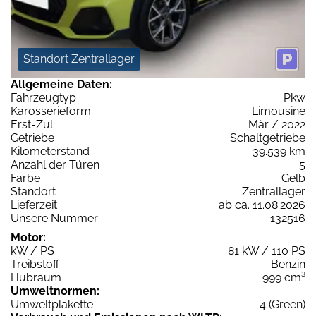
Standort Zentrallager
Allgemeine Daten:
Fahrzeugtyp
Pkw
Karosserieform
Limousine
Erst-Zul.
Mär / 2022
Getriebe
Schaltgetriebe
Kilometerstand
39.539 km
Anzahl der Türen
5
Farbe
Gelb
Standort
Zentrallager
Lieferzeit
ab ca. 11.08.2026
Unsere Nummer
132516
Motor:
kW / PS
81 kW / 110 PS
Treibstoff
Benzin
Hubraum
999 cm³
Umweltnormen:
Umweltplakette
4 (Green)