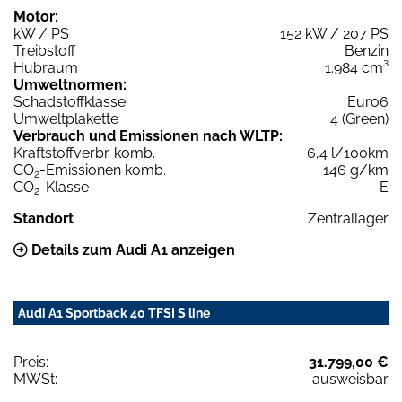
Motor:
kW / PS
152 kW / 207 PS
Treibstoff
Benzin
Hubraum
1.984 cm³
Umweltnormen:
Schadstoffklasse
Euro6
Umweltplakette
4 (Green)
Verbrauch und Emissionen nach WLTP:
Kraftstoffverbr. komb.
6,4 l/100km
CO
-Emissionen komb.
146 g/km
2
CO
-Klasse
E
2
Standort
Zentrallager
Details zum Audi A1 anzeigen
Audi A1 Sportback 40 TFSI S line
Preis:
31.799,00 €
MWSt:
ausweisbar