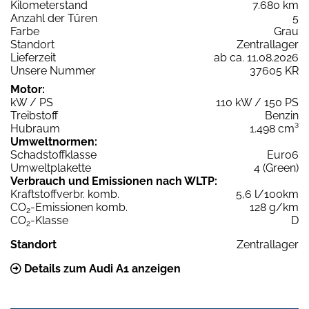
Kilometerstand
7.680 km
Anzahl der Türen
5
Farbe
Grau
Standort
Zentrallager
Lieferzeit
ab ca. 11.08.2026
Unsere Nummer
37605 KR
Motor:
kW / PS
110 kW / 150 PS
Treibstoff
Benzin
Hubraum
1.498 cm³
Umweltnormen:
Schadstoffklasse
Euro6
Umweltplakette
4 (Green)
Verbrauch und Emissionen nach WLTP:
Kraftstoffverbr. komb.
5,6 l/100km
CO
-Emissionen komb.
128 g/km
2
CO
-Klasse
D
2
Standort
Zentrallager
Details zum Audi A1 anzeigen