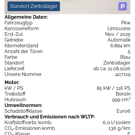
Standort Zentrallager
Allgemeine Daten:
Fahrzeugtyp
Pkw
Karosserieform
Limousine
Erst-Zul.
Nov / 2025
Getriebe
Automatik
Kilometerstand
6.884 km
Anzahl der Türen
5
Farbe
Blau
Standort
Zentrallager
Lieferzeit
ab ca. 11.08.2026
Unsere Nummer
407119
Motor:
kW / PS
85 kW / 116 PS
Treibstoff
Benzin
Hubraum
999 cm³
Umweltnormen:
Schadstoffklasse
Euro6
Verbrauch und Emissionen nach WLTP:
Kraftstoffverbr. komb.
6,0 l/100km
CO
-Emissionen komb.
136 g/km
2
CO
-Klasse
E