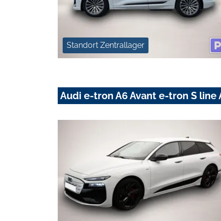
Standort Zentrallager
Audi e-tron A6 Avant e-tron S li