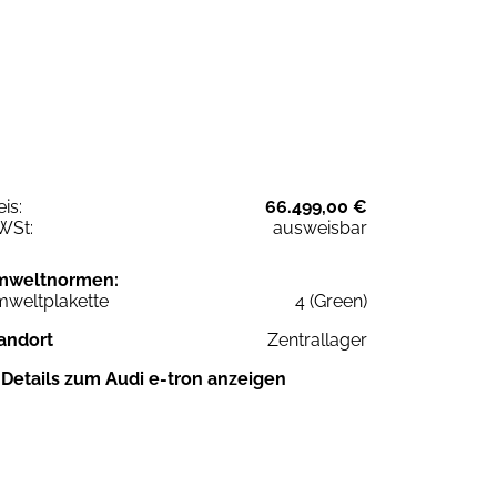
eis:
66.499,00 €
WSt:
ausweisbar
mweltnormen:
weltplakette
4 (Green)
andort
Zentrallager
Details zum Audi e-tron anzeigen