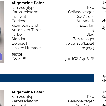
Allgemeine Daten:
U
Fahrzeugtyp
Pkw
Sc
Karosserieform
Geländewagen
Um
Erst-Zul.
Dez / 2022
St
Getriebe
Automatik
Kilometerstand
31.019 km
Anzahl der Türen
5
Farbe
Blau
Standort
Zentrallager
Lieferzeit
ab ca. 11.08.2026
Unsere Nummer
019079
Motor:
kW / PS
300 kW / 408 PS
Pr
M
Allgemeine Daten:
U
Fahrzeugtyp
Pkw
Sc
Karosserieform
Geländewagen
Um
Erst-Zul.
Apr / 2025
Ve