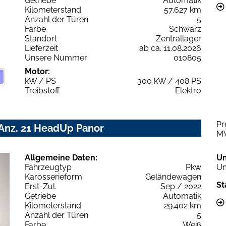
Getriebe
Automatik
Kilometerstand
57.627 km
Anzahl der Türen
5
Farbe
Schwarz
Standort
Zentrallager
Lieferzeit
ab ca. 11.08.2026
Unsere Nummer
010805
Motor:
kW / PS
300 kW / 408 PS
Treibstoff
Elektro
Pr
 Anz. 21 HeadUp Panor
M
Allgemeine Daten:
U
Fahrzeugtyp
Pkw
Um
Karosserieform
Geländewagen
St
Erst-Zul.
Sep / 2022
Getriebe
Automatik
Kilometerstand
29.402 km
Anzahl der Türen
5
Farbe
Weiß