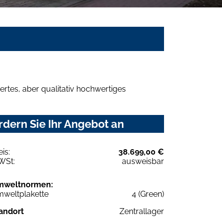
rtes, aber qualitativ hochwertiges
rdern Sie Ihr Angebot an
eis:
38.699,00 €
WSt:
ausweisbar
mweltnormen:
weltplakette
4 (Green)
andort
Zentrallager