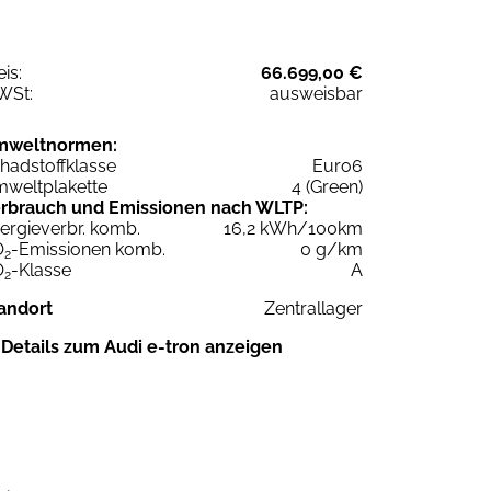
eis:
66.699,00 €
WSt:
ausweisbar
mweltnormen:
hadstoffklasse
Euro6
weltplakette
4 (Green)
rbrauch und Emissionen nach WLTP:
ergieverbr. komb.
16,2 kWh/100km
O
-Emissionen komb.
0 g/km
2
O
-Klasse
A
2
andort
Zentrallager
Details zum Audi e-tron anzeigen