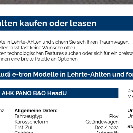
hlten kaufen oder leasen
te in Lehrte-Ahlten und sichern Sie sich Ihren Traumwagen.
len lässt fast keine Wünsche offen.
en technologischen Features suchen oder sich für ein preiswe
hnen eine breite Palette an Optionen.
di e-tron Modelle in Lehrte-Ahlten und fo
Pr
nz. AHK PANO B&O HeadU
M
Allgemeine Daten:
U
Fahrzeugtyp
Pkw
Um
Karosserieform
Geländewagen
St
Erst-Zul.
Dez / 2022