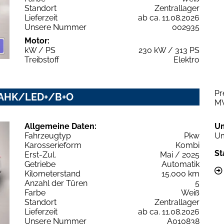
Standort
Zentrallager
Lieferzeit
ab ca. 11.08.2026
Unsere Nummer
002935
Motor:
kW / PS
230 kW / 313 PS
Treibstoff
Elektro
Pr
ne AHK/LED+/B+O
M
Allgemeine Daten:
U
Fahrzeugtyp
Pkw
Um
Karosserieform
Kombi
St
Erst-Zul.
Mai / 2025
Getriebe
Automatik
Kilometerstand
15.000 km
Anzahl der Türen
5
Farbe
Weiß
Standort
Zentrallager
Lieferzeit
ab ca. 11.08.2026
Unsere Nummer
A010838