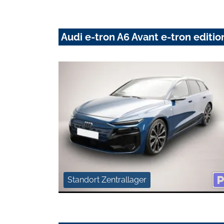
Audi e-tron A6 Avant e-tron edit
Standort Zentrallager