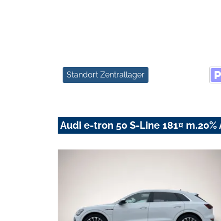
Standort Zentrallager
Audi e-tron 50 S-Line 181¤ m.20%