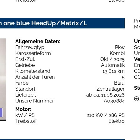
Pr
ion one blue HeadUp/Matrix/L
M
Allgemeine Daten:
U
Fahrzeugtyp
Pkw
Sc
Karosserieform
Kombi
Um
Erst-Zul.
Okt / 2025
Ve
Getriebe
Automatik
En
Kilometerstand
13.612 km
C
Anzahl der Türen
5
C
Farbe
Blau
St
Standort
Zentrallager
Lieferzeit
ab ca. 11.08.2026
Unsere Nummer
A030884
Motor:
kW / PS
210 kW / 286 PS
Treibstoff
Elektro