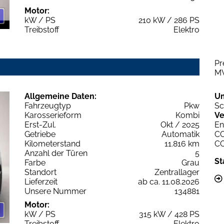
Motor:
kW / PS
210 kW / 286 PS
Treibstoff
Elektro
Pr
M
Allgemeine Daten:
U
Fahrzeugtyp
Pkw
Sc
Karosserieform
Kombi
Ve
Erst-Zul.
Okt / 2025
En
Getriebe
Automatik
C
Kilometerstand
11.816 km
C
Anzahl der Türen
5
St
Farbe
Grau
Standort
Zentrallager
Lieferzeit
ab ca. 11.08.2026
Unsere Nummer
134881
Motor:
kW / PS
315 kW / 428 PS
Treibstoff
Elektro