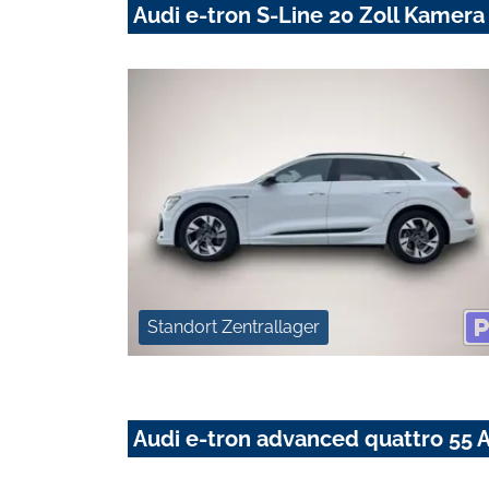
Audi e-tron S-Line 20 Zoll Kamera
Standort Zentrallager
Audi e-tron advanced quattro 5