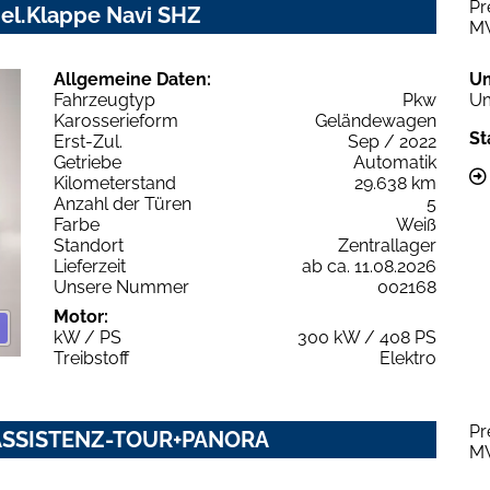
Pr
 el.Klappe Navi SHZ
M
Allgemeine Daten:
U
Fahrzeugtyp
Pkw
Um
Karosserieform
Geländewagen
St
Erst-Zul.
Sep / 2022
Getriebe
Automatik
Kilometerstand
29.638 km
Anzahl der Türen
5
Farbe
Weiß
Standort
Zentrallager
Lieferzeit
ab ca. 11.08.2026
Unsere Nummer
002168
Motor:
kW / PS
300 kW / 408 PS
Treibstoff
Elektro
Pr
5 ASSISTENZ-TOUR+PANORA
M