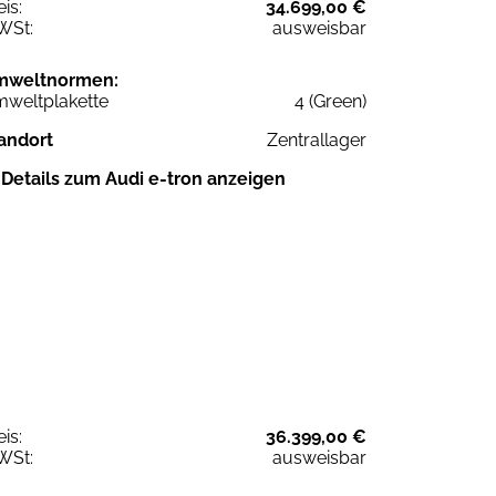
eis:
34.699,00 €
WSt:
ausweisbar
mweltnormen:
weltplakette
4 (Green)
andort
Zentrallager
Details zum Audi e-tron anzeigen
eis:
36.399,00 €
WSt:
ausweisbar