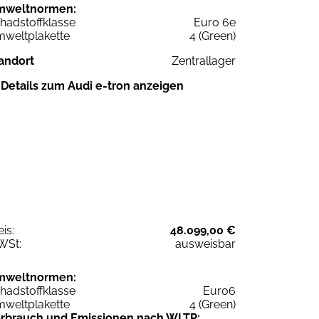
mweltnormen:
hadstoffklasse
Euro 6e
weltplakette
4 (Green)
andort
Zentrallager
Details zum Audi e-tron anzeigen
eis:
48.099,00 €
WSt:
ausweisbar
mweltnormen:
hadstoffklasse
Euro6
weltplakette
4 (Green)
rbrauch und Emissionen nach WLTP: