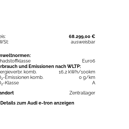
eis:
68.299,00 €
WSt:
ausweisbar
mweltnormen:
hadstoffklasse
Euro6
rbrauch und Emissionen nach WLTP:
ergieverbr. komb.
16,2 kWh/100km
O
-Emissionen komb.
0 g/km
2
O
-Klasse
A
2
andort
Zentrallager
Details zum Audi e-tron anzeigen