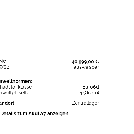
eis:
40.999,00 €
WSt:
ausweisbar
mweltnormen:
hadstoffklasse
Euro6d
weltplakette
4 (Green)
andort
Zentrallager
Details zum Audi A7 anzeigen