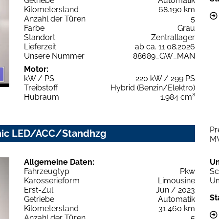
Getriebe
Automatik
Kilometerstand
68.190 km
Anzahl der Türen
5
Farbe
Grau
Standort
Zentrallager
Lieferzeit
ab ca. 11.08.2026
Unsere Nummer
88689_GW_MAN
Motor:
kW / PS
220 kW / 299 PS
Treibstoff
Hybrid (Benzin/Elektro)
Hubraum
1.984 cm³
Pr
ronic LED/ACC/Standhzg
M
Allgemeine Daten:
U
Fahrzeugtyp
Pkw
Sc
Karosserieform
Limousine
Um
Erst-Zul.
Jun / 2023
St
Getriebe
Automatik
Kilometerstand
31.460 km
Anzahl der Türen
5