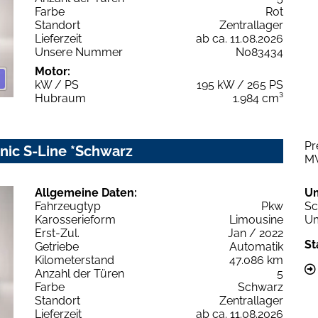
Farbe
Rot
Standort
Zentrallager
Lieferzeit
ab ca. 11.08.2026
Unsere Nummer
N083434
Motor:
kW / PS
195 kW / 265 PS
Hubraum
1.984 cm³
Pr
onic S-Line *Schwarz
M
Allgemeine Daten:
U
Fahrzeugtyp
Pkw
Sc
Karosserieform
Limousine
Um
Erst-Zul.
Jan / 2022
St
Getriebe
Automatik
Kilometerstand
47.086 km
Anzahl der Türen
5
Farbe
Schwarz
Standort
Zentrallager
Lieferzeit
ab ca. 11.08.2026