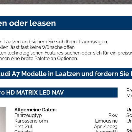
en oder leasen
n Laatzen und sichern Sie sich Ihren Traumwagen.
len lässt fast keine Wünsche offen.
en technologischen Features suchen oder sich für ein preiswe
hnen eine breite Palette an Optionen.
di A7 Modelle in Laatzen und fordern Sie 
Pr
ttro HD MATRIX LED NAV
M
Allgemeine Daten:
U
Fahrzeugtyp
Pkw
Sc
Karosserieform
Limousine
Um
Erst-Zul.
Apr / 2023
St