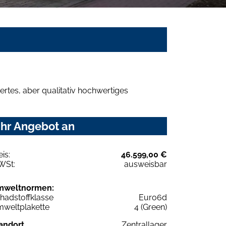
rtes, aber qualitativ hochwertiges
Ihr Angebot an
eis:
46.599,00 €
WSt:
ausweisbar
mweltnormen:
hadstoffklasse
Euro6d
weltplakette
4 (Green)
andort
Zentrallager