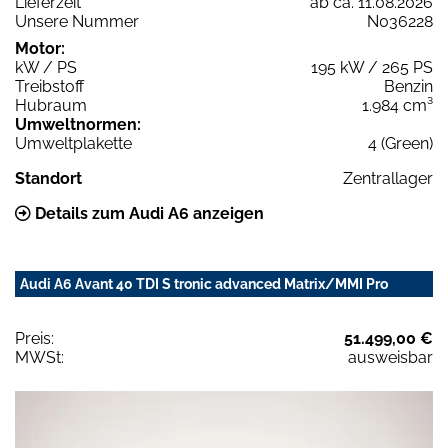
Lieferzeit
ab ca. 11.08.2026
Unsere Nummer
N036228
Motor:
kW / PS
195 kW / 265 PS
Treibstoff
Benzin
Hubraum
1.984 cm³
Umweltnormen:
Umweltplakette
4 (Green)
Standort
Zentrallager
Details zum Audi A6 anzeigen
Audi A6 Avant 40 TDI S tronic advanced Matrix/MMI Pro
Preis:
51.499,00 €
MWSt:
ausweisbar