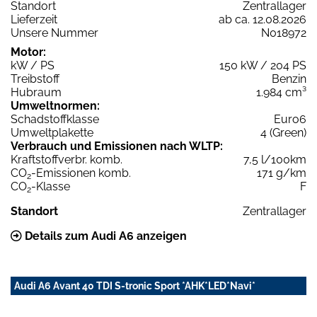
Standort
Zentrallager
Lieferzeit
ab ca. 12.08.2026
Unsere Nummer
N018972
Motor:
kW / PS
150 kW / 204 PS
Treibstoff
Benzin
Hubraum
1.984 cm³
Umweltnormen:
Schadstoffklasse
Euro6
Umweltplakette
4 (Green)
Verbrauch und Emissionen nach WLTP:
Kraftstoffverbr. komb.
7,5 l/100km
CO
-Emissionen komb.
171 g/km
2
CO
-Klasse
F
2
Standort
Zentrallager
Details zum Audi A6 anzeigen
Audi A6 Avant 40 TDI S-tronic Sport *AHK*LED*Navi*