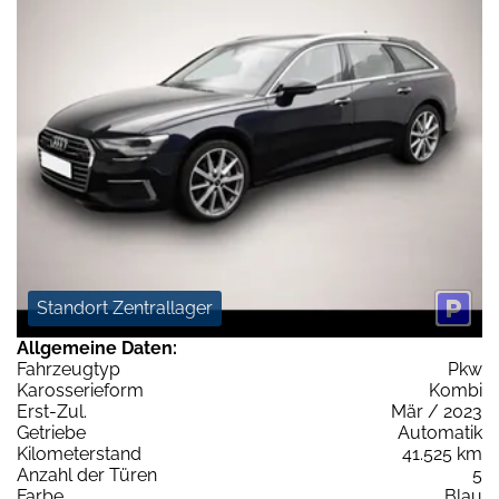
Standort Zentrallager
Allgemeine Daten:
Fahrzeugtyp
Pkw
Karosserieform
Kombi
Erst-Zul.
Mär / 2023
Getriebe
Automatik
Kilometerstand
41.525 km
Anzahl der Türen
5
Farbe
Blau