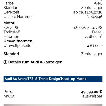
Farbe
Weiß
Standort
Zentrallager
Lieferzeit
ab ca. 11.08.2026
Unsere Nummer
N042946
Motor:
kW / PS
180 kW / 245 PS
Treibstoff
Diesel
Hubraum
2.967 cm³
Umweltnormen:
Umweltplakette
4 (Green)
Standort
Zentrallager
Details zum Audi A6 anzeigen
Audi A6 Avant TFSI S-Tronic Design*Head_up*Matrix
Preis:
49.599,00 €
MWSt:
ausweisbar