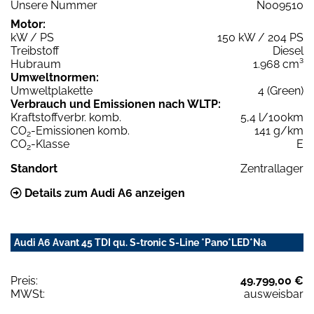
Unsere Nummer
N009510
Motor:
kW / PS
150 kW / 204 PS
Treibstoff
Diesel
Hubraum
1.968 cm³
Umweltnormen:
Umweltplakette
4 (Green)
Verbrauch und Emissionen nach WLTP:
Kraftstoffverbr. komb.
5,4 l/100km
CO
-Emissionen komb.
141 g/km
2
CO
-Klasse
E
2
Standort
Zentrallager
Details zum Audi A6 anzeigen
Audi A6 Avant 45 TDI qu. S-tronic S-Line *Pano*LED*Na
Preis:
49.799,00 €
MWSt:
ausweisbar