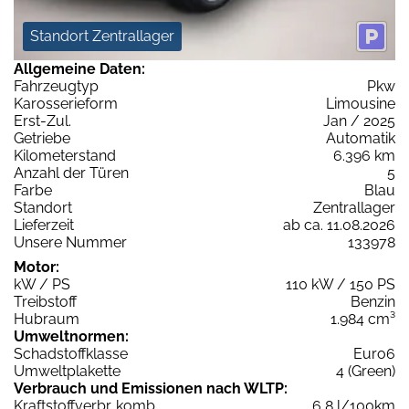
Standort Zentrallager
Allgemeine Daten:
Fahrzeugtyp
Pkw
Karosserieform
Limousine
Erst-Zul.
Jan / 2025
Getriebe
Automatik
Kilometerstand
6.396 km
Anzahl der Türen
5
Farbe
Blau
Standort
Zentrallager
Lieferzeit
ab ca. 11.08.2026
Unsere Nummer
133978
Motor:
kW / PS
110 kW / 150 PS
Treibstoff
Benzin
Hubraum
1.984 cm³
Umweltnormen:
Schadstoffklasse
Euro6
Umweltplakette
4 (Green)
Verbrauch und Emissionen nach WLTP:
Kraftstoffverbr. komb.
6,8 l/100km