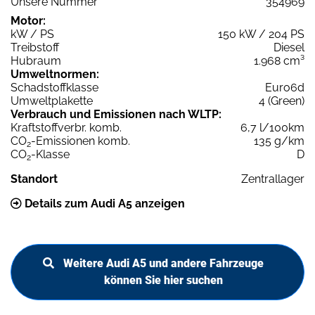
Unsere Nummer
354969
Motor:
kW / PS
150 kW / 204 PS
Treibstoff
Diesel
Hubraum
1.968 cm³
Umweltnormen:
Schadstoffklasse
Euro6d
Umweltplakette
4 (Green)
Verbrauch und Emissionen nach WLTP:
Kraftstoffverbr. komb.
6,7 l/100km
CO
-Emissionen komb.
135 g/km
2
CO
-Klasse
D
2
Standort
Zentrallager
Details zum Audi A5 anzeigen
Weitere Audi A5 und andere Fahrzeuge
können Sie hier suchen