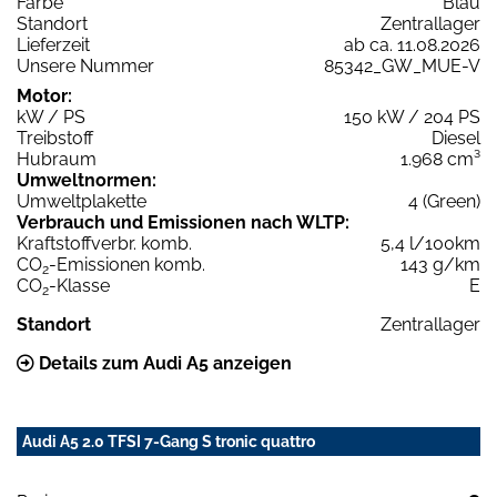
Farbe
Blau
Standort
Zentrallager
Lieferzeit
ab ca. 11.08.2026
Unsere Nummer
85342_GW_MUE-V
Motor:
kW / PS
150 kW / 204 PS
Treibstoff
Diesel
Hubraum
1.968 cm³
Umweltnormen:
Umweltplakette
4 (Green)
Verbrauch und Emissionen nach WLTP:
Kraftstoffverbr. komb.
5,4 l/100km
CO
-Emissionen komb.
143 g/km
2
CO
-Klasse
E
2
Standort
Zentrallager
Details zum Audi A5 anzeigen
Audi A5 2.0 TFSI 7-Gang S tronic quattro