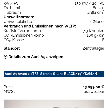
kW / PS
150 kW / 204 PS
Treibstoff
Benzin
Hubraum
1.984 cm³
Umweltnormen:
Umweltplakette
1 (None)
Verbrauch und Emissionen nach WLTP:
Kraftstoffverbr. komb.
7,3 l/100km
CO
-Emissionen komb.
165 g/km
2
CO
-Klasse
F
2
Standort
Zentrallager
Details zum Audi A5 anzeigen
Audi A5 Avant 2.0TFSI S tronic S-Line BLACK/19"/KAM/N
Preis:
43.899,00 €
MWSt:
ausweisbar