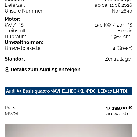
Lieferzeit
ab ca. 11.08.2026
Unsere Nummer
N042640
Motor:
kW / PS
150 kW / 204 PS
Treibstoff
Benzin
Hubraum
1.984 cm³
Umweltnormen:
Umweltplakette
4 (Green)
Standort
Zentrallager
Details zum Audi A5 anzeigen
Audi A5 Basis quattro NAVI+EL.HECKKL.+PDC+LED+17 LM TDI.
Preis:
47.399,00 €
MWSt:
ausweisbar