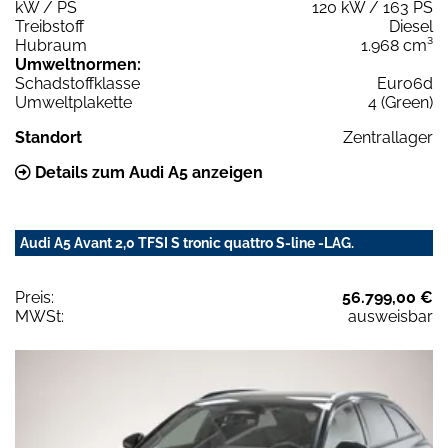
kW / PS
120 kW / 163 PS
Treibstoff
Diesel
Hubraum
1.968 cm³
Umweltnormen:
Schadstoffklasse
Euro6d
Umweltplakette
4 (Green)
Standort
Zentrallager
Details zum Audi A5 anzeigen
Audi A5 Avant 2,0 TFSI S tronic quattro S-line -LAG.
Preis:
56.799,00 €
MWSt:
ausweisbar