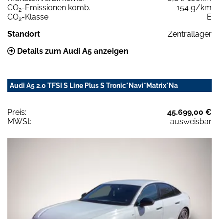
CO
-Emissionen komb.
154 g/km
2
CO
-Klasse
E
2
Standort
Zentrallager
Details zum Audi A5 anzeigen
Audi A5 2.0 TFSI S Line Plus S Tronic*Navi*Matrix*Na
Preis:
45.699,00 €
MWSt:
ausweisbar