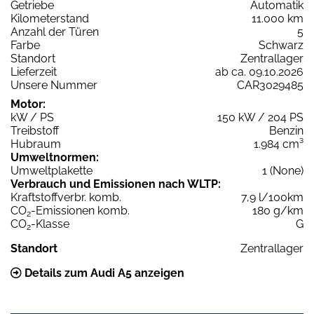
Getriebe
Automatik
Kilometerstand
11.000 km
Anzahl der Türen
5
Farbe
Schwarz
Standort
Zentrallager
Lieferzeit
ab ca. 09.10.2026
Unsere Nummer
CAR3029485
Motor:
kW / PS
150 kW / 204 PS
Treibstoff
Benzin
Hubraum
1.984 cm³
Umweltnormen:
Umweltplakette
1 (None)
Verbrauch und Emissionen nach WLTP:
Kraftstoffverbr. komb.
7,9 l/100km
CO
-Emissionen komb.
180 g/km
2
CO
-Klasse
G
2
Standort
Zentrallager
Details zum Audi A5 anzeigen