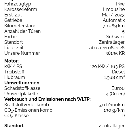
Fahrzeugtyp
Pkw
Karosserieform
Limousine
Erst-Zul.
Mai / 2023
Getriebe
Automatik
Kilometerstand
70.269 km
Anzahl der Türen
5
Farbe
Schwarz
Standort
Zentrallager
Lieferzeit
ab ca. 11.08.2026
Unsere Nummer
38135 KR
Motor:
kW / PS
120 kW / 163 PS
Treibstoff
Diesel
Hubraum
1.968 cm³
Umweltnormen:
Schadstoffklasse
Euro6
Umweltplakette
4 (Green)
Verbrauch und Emissionen nach WLTP:
Kraftstoffverbr. komb.
5,0 l/100km
CO
-Emissionen komb.
130 g/km
2
CO
-Klasse
D
2
Standort
Zentrallager