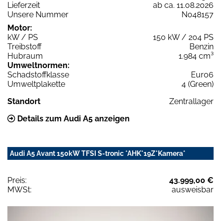
Lieferzeit
ab ca. 11.08.2026
Unsere Nummer
N048157
Motor:
kW / PS
150 kW / 204 PS
Treibstoff
Benzin
Hubraum
1.984 cm³
Umweltnormen:
Schadstoffklasse
Euro6
Umweltplakette
4 (Green)
Standort
Zentrallager
Details zum Audi A5 anzeigen
Audi A5 Avant 150kW TFSI S-tronic *AHK*19Z*Kamera*
Preis:
43.999,00 €
MWSt:
ausweisbar