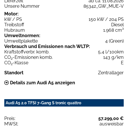
Lieferzeit
ab ca. 11.08.2026
Unsere Nummer
85342_GW_MUE-V
Motor:
kW / PS
150 kW / 204 PS
Treibstoff
Diesel
Hubraum
1.968 cm³
Umweltnormen:
Umweltplakette
4 (Green)
Verbrauch und Emissionen nach WLTP:
Kraftstoffverbr. komb.
5,4 l/100km
CO
-Emissionen komb.
143 g/km
2
CO
-Klasse
E
2
Standort
Zentrallager
Details zum Audi A5 anzeigen
Audi A5 2.0 TFSI 7-Gang S tronic quattro
Preis:
57.299,00 €
MWSt:
ausweisbar