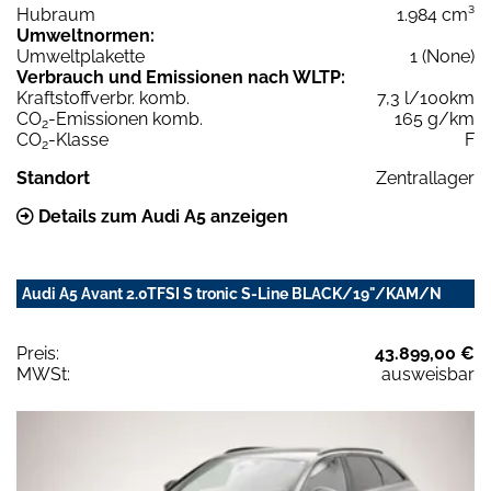
Hubraum
1.984 cm³
Umweltnormen:
Umweltplakette
1 (None)
Verbrauch und Emissionen nach WLTP:
Kraftstoffverbr. komb.
7,3 l/100km
CO
-Emissionen komb.
165 g/km
2
CO
-Klasse
F
2
Standort
Zentrallager
Details zum Audi A5 anzeigen
Audi A5 Avant 2.0TFSI S tronic S-Line BLACK/19"/KAM/N
Preis:
43.899,00 €
MWSt:
ausweisbar