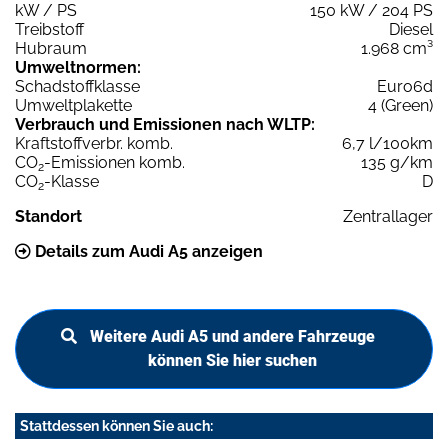
kW / PS
150 kW / 204 PS
Treibstoff
Diesel
Hubraum
1.968 cm³
Umweltnormen:
Schadstoffklasse
Euro6d
Umweltplakette
4 (Green)
Verbrauch und Emissionen nach WLTP:
Kraftstoffverbr. komb.
6,7 l/100km
CO
-Emissionen komb.
135 g/km
2
CO
-Klasse
D
2
Standort
Zentrallager
Details zum Audi A5 anzeigen
Weitere Audi A5 und andere Fahrzeuge
können Sie hier suchen
Stattdessen können Sie auch: