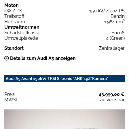
Motor:
kW / PS
150 kW / 204 PS
Treibstoff
Benzin
Hubraum
1.984 cm³
Umweltnormen:
Schadstoffklasse
Euro6
Umweltplakette
4 (Green)
Standort
Zentrallager
Details zum Audi A5 anzeigen
Audi A5 Avant 150kW TFSI S-tronic *AHK*19Z*Kamera*
Preis:
43.999,00 €
MWSt:
ausweisbar