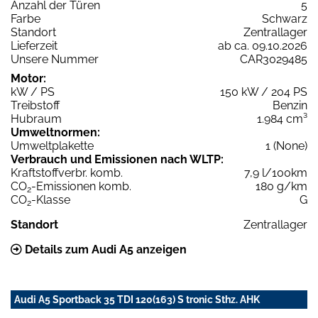
Anzahl der Türen
5
Farbe
Schwarz
Standort
Zentrallager
Lieferzeit
ab ca. 09.10.2026
Unsere Nummer
CAR3029485
Motor:
kW / PS
150 kW / 204 PS
Treibstoff
Benzin
Hubraum
1.984 cm³
Umweltnormen:
Umweltplakette
1 (None)
Verbrauch und Emissionen nach WLTP:
Kraftstoffverbr. komb.
7,9 l/100km
CO
-Emissionen komb.
180 g/km
2
CO
-Klasse
G
2
Standort
Zentrallager
Details zum Audi A5 anzeigen
Audi A5 Sportback 35 TDI 120(163) S tronic Sthz. AHK