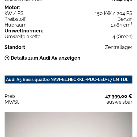
Motor:
kW / PS
150 kW / 204 PS
Treibstoff
Benzin
Hubraum
1.984 cm³
Umweltnormen:
Umweltplakette
4 (Green)
Standort
Zentrallager
Details zum Audi A5 anzeigen
Audi A5 Basis quattro NAVI+EL.HECKKL.+PDC+LED+17 LM TDI.
Preis:
47.399,00 €
MWSt:
ausweisbar