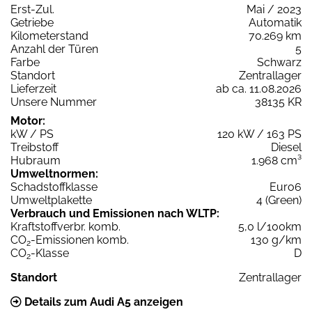
Erst-Zul.
Mai / 2023
Getriebe
Automatik
Kilometerstand
70.269 km
Anzahl der Türen
5
Farbe
Schwarz
Standort
Zentrallager
Lieferzeit
ab ca. 11.08.2026
Unsere Nummer
38135 KR
Motor:
kW / PS
120 kW / 163 PS
Treibstoff
Diesel
Hubraum
1.968 cm³
Umweltnormen:
Schadstoffklasse
Euro6
Umweltplakette
4 (Green)
Verbrauch und Emissionen nach WLTP:
Kraftstoffverbr. komb.
5,0 l/100km
CO
-Emissionen komb.
130 g/km
2
CO
-Klasse
D
2
Standort
Zentrallager
Details zum Audi A5 anzeigen