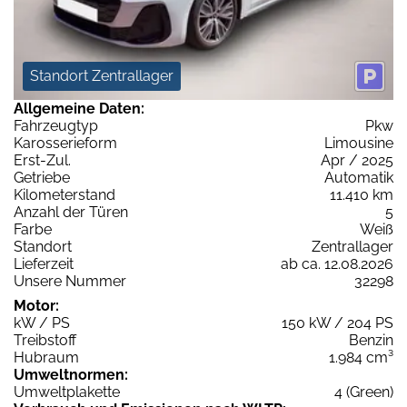
Standort Zentrallager
Allgemeine Daten:
Fahrzeugtyp
Pkw
Karosserieform
Limousine
Erst-Zul.
Apr / 2025
Getriebe
Automatik
Kilometerstand
11.410 km
Anzahl der Türen
5
Farbe
Weiß
Standort
Zentrallager
Lieferzeit
ab ca. 12.08.2026
Unsere Nummer
32298
Motor:
kW / PS
150 kW / 204 PS
Treibstoff
Benzin
Hubraum
1.984 cm³
Umweltnormen:
Umweltplakette
4 (Green)