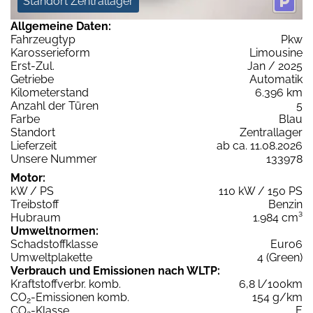
Standort Zentrallager
Allgemeine Daten:
Fahrzeugtyp
Pkw
Karosserieform
Limousine
Erst-Zul.
Jan / 2025
Getriebe
Automatik
Kilometerstand
6.396 km
Anzahl der Türen
5
Farbe
Blau
Standort
Zentrallager
Lieferzeit
ab ca. 11.08.2026
Unsere Nummer
133978
Motor:
kW / PS
110 kW / 150 PS
Treibstoff
Benzin
Hubraum
1.984 cm³
Umweltnormen:
Schadstoffklasse
Euro6
Umweltplakette
4 (Green)
Verbrauch und Emissionen nach WLTP:
Kraftstoffverbr. komb.
6,8 l/100km
CO
-Emissionen komb.
154 g/km
2
CO
-Klasse
E