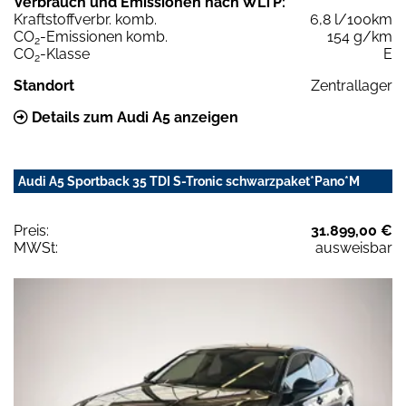
Verbrauch und Emissionen nach WLTP:
Kraftstoffverbr. komb.
6,8 l/100km
CO
-Emissionen komb.
154 g/km
2
CO
-Klasse
E
2
Standort
Zentrallager
Details zum Audi A5 anzeigen
Audi A5 Sportback 35 TDI S-Tronic schwarzpaket*Pano*M
Preis:
31.899,00 €
MWSt:
ausweisbar