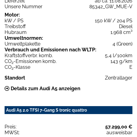
Lieferzeit
ab ca. 11.08.2026
Unsere Nummer
85342_GW_MUE-V
Motor:
kW / PS
150 kW / 204 PS
Treibstoff
Diesel
Hubraum
1.968 cm³
Umweltnormen:
Umweltplakette
4 (Green)
Verbrauch und Emissionen nach WLTP:
Kraftstoffverbr. komb.
5,4 l/100km
CO
-Emissionen komb.
143 g/km
2
CO
-Klasse
E
2
Standort
Zentrallager
Details zum Audi A5 anzeigen
Audi A5 2.0 TFSI 7-Gang S tronic quattro
Preis:
57.299,00 €
MWSt:
ausweisbar