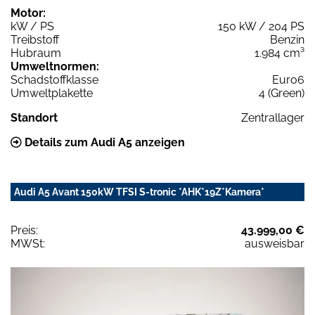
Motor:
kW / PS
150 kW / 204 PS
Treibstoff
Benzin
Hubraum
1.984 cm³
Umweltnormen:
Schadstoffklasse
Euro6
Umweltplakette
4 (Green)
Standort
Zentrallager
Details zum Audi A5 anzeigen
Audi A5 Avant 150kW TFSI S-tronic *AHK*19Z*Kamera*
Preis:
43.999,00 €
MWSt:
ausweisbar