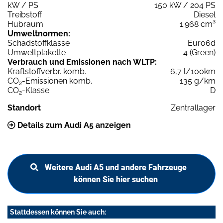
kW / PS
150 kW / 204 PS
Treibstoff
Diesel
Hubraum
1.968 cm³
Umweltnormen:
Schadstoffklasse
Euro6d
Umweltplakette
4 (Green)
Verbrauch und Emissionen nach WLTP:
Kraftstoffverbr. komb.
6,7 l/100km
CO
-Emissionen komb.
135 g/km
2
CO
-Klasse
D
2
Standort
Zentrallager
Details zum Audi A5 anzeigen
Weitere Audi A5 und andere Fahrzeuge
können Sie hier suchen
Stattdessen können Sie auch: