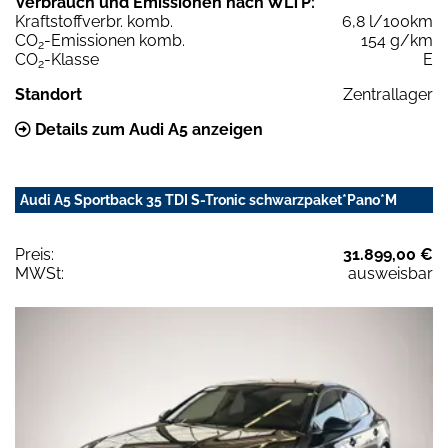
Verbrauch und Emissionen nach WLTP:
Kraftstoffverbr. komb.
6,8 l/100km
CO
-Emissionen komb.
154 g/km
2
CO
-Klasse
E
2
Standort
Zentrallager
Details zum Audi A5 anzeigen
Audi A5 Sportback 35 TDI S-Tronic schwarzpaket*Pano*M
Preis:
31.899,00 €
MWSt:
ausweisbar