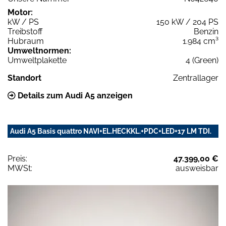
Motor:
kW / PS
150 kW / 204 PS
Treibstoff
Benzin
Hubraum
1.984 cm³
Umweltnormen:
Umweltplakette
4 (Green)
Standort
Zentrallager
Details zum Audi A5 anzeigen
Audi A5 Basis quattro NAVI+EL.HECKKL.+PDC+LED+17 LM TDI.
Preis:
47.399,00 €
MWSt:
ausweisbar