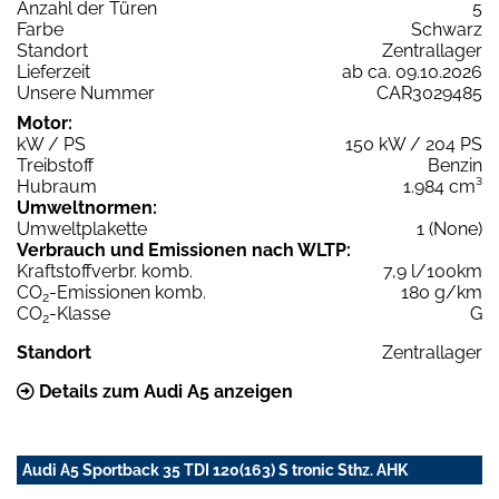
Anzahl der Türen
5
Farbe
Schwarz
Standort
Zentrallager
Lieferzeit
ab ca. 09.10.2026
Unsere Nummer
CAR3029485
Motor:
kW / PS
150 kW / 204 PS
Treibstoff
Benzin
Hubraum
1.984 cm³
Umweltnormen:
Umweltplakette
1 (None)
Verbrauch und Emissionen nach WLTP:
Kraftstoffverbr. komb.
7,9 l/100km
CO
-Emissionen komb.
180 g/km
2
CO
-Klasse
G
2
Standort
Zentrallager
Details zum Audi A5 anzeigen
Audi A5 Sportback 35 TDI 120(163) S tronic Sthz. AHK