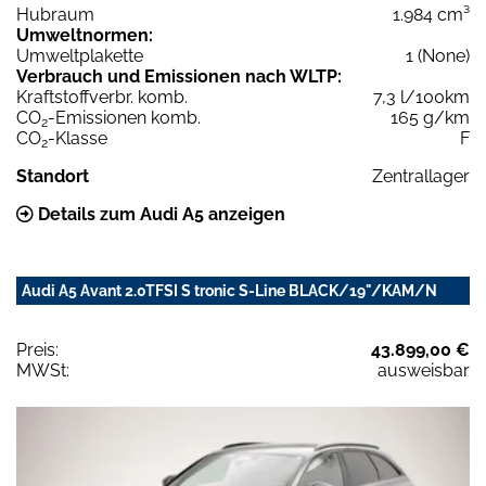
Hubraum
1.984 cm³
Umweltnormen:
Umweltplakette
1 (None)
Verbrauch und Emissionen nach WLTP:
Kraftstoffverbr. komb.
7,3 l/100km
CO
-Emissionen komb.
165 g/km
2
CO
-Klasse
F
2
Standort
Zentrallager
Details zum Audi A5 anzeigen
Audi A5 Avant 2.0TFSI S tronic S-Line BLACK/19"/KAM/N
Preis:
43.899,00 €
MWSt:
ausweisbar