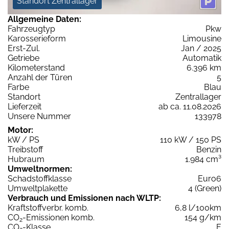
Standort Zentrallager
Allgemeine Daten:
Fahrzeugtyp
Pkw
Karosserieform
Limousine
Erst-Zul.
Jan / 2025
Getriebe
Automatik
Kilometerstand
6.396 km
Anzahl der Türen
5
Farbe
Blau
Standort
Zentrallager
Lieferzeit
ab ca. 11.08.2026
Unsere Nummer
133978
Motor:
kW / PS
110 kW / 150 PS
Treibstoff
Benzin
Hubraum
1.984 cm³
Umweltnormen:
Schadstoffklasse
Euro6
Umweltplakette
4 (Green)
Verbrauch und Emissionen nach WLTP:
Kraftstoffverbr. komb.
6,8 l/100km
CO
-Emissionen komb.
154 g/km
2
CO
-Klasse
E