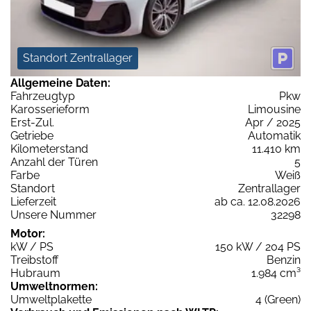
Standort Zentrallager
Allgemeine Daten:
Fahrzeugtyp
Pkw
Karosserieform
Limousine
Erst-Zul.
Apr / 2025
Getriebe
Automatik
Kilometerstand
11.410 km
Anzahl der Türen
5
Farbe
Weiß
Standort
Zentrallager
Lieferzeit
ab ca. 12.08.2026
Unsere Nummer
32298
Motor:
kW / PS
150 kW / 204 PS
Treibstoff
Benzin
Hubraum
1.984 cm³
Umweltnormen:
Umweltplakette
4 (Green)