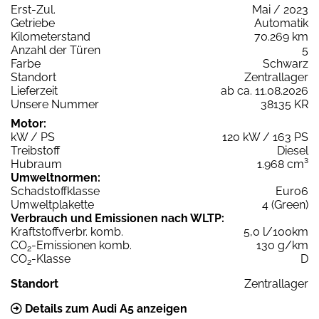
Erst-Zul.
Mai / 2023
Getriebe
Automatik
Kilometerstand
70.269 km
Anzahl der Türen
5
Farbe
Schwarz
Standort
Zentrallager
Lieferzeit
ab ca. 11.08.2026
Unsere Nummer
38135 KR
Motor:
kW / PS
120 kW / 163 PS
Treibstoff
Diesel
Hubraum
1.968 cm³
Umweltnormen:
Schadstoffklasse
Euro6
Umweltplakette
4 (Green)
Verbrauch und Emissionen nach WLTP:
Kraftstoffverbr. komb.
5,0 l/100km
CO
-Emissionen komb.
130 g/km
2
CO
-Klasse
D
2
Standort
Zentrallager
Details zum Audi A5 anzeigen