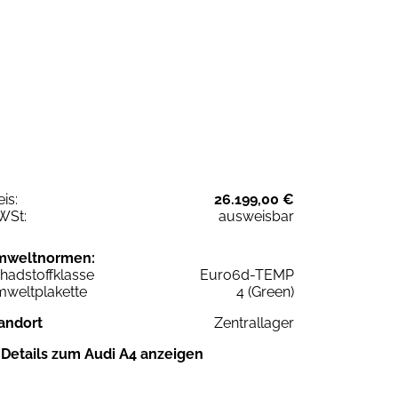
eis:
26.199,00 €
WSt:
ausweisbar
mweltnormen:
hadstoffklasse
Euro6d-TEMP
weltplakette
4 (Green)
andort
Zentrallager
Details zum Audi A4 anzeigen