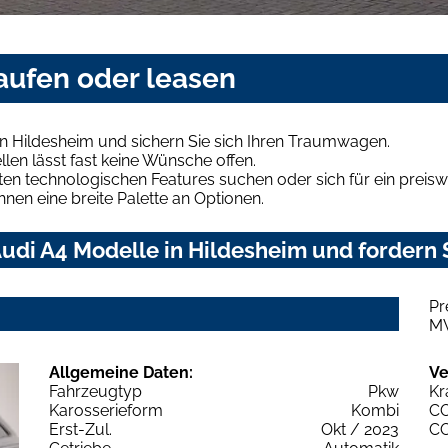
aufen oder leasen
n Hildesheim und sichern Sie sich Ihren Traumwagen.
len lässt fast keine Wünsche offen.
en technologischen Features suchen oder sich für ein preiswe
hnen eine breite Palette an Optionen.
udi A4 Modelle in Hildesheim und fordern S
Pr
M
Allgemeine Daten:
Ve
Fahrzeugtyp
Pkw
Kr
Karosserieform
Kombi
C
Erst-Zul.
Okt / 2023
C