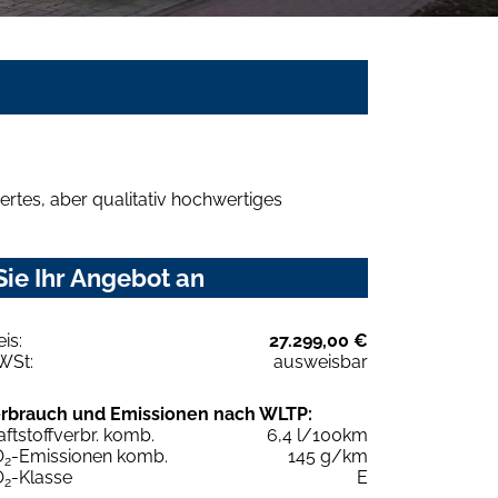
rtes, aber qualitativ hochwertiges
ie Ihr Angebot an
eis:
27.299,00 €
WSt:
ausweisbar
rbrauch und Emissionen nach WLTP:
aftstoffverbr. komb.
6,4 l/100km
O
-Emissionen komb.
145 g/km
2
O
-Klasse
E
2