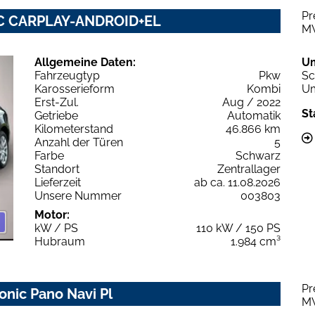
Pr
NIC CARPLAY-ANDROID+EL
M
Allgemeine Daten:
U
Fahrzeugtyp
Pkw
Sc
Karosserieform
Kombi
Um
Erst-Zul.
Aug / 2022
St
Getriebe
Automatik
Kilometerstand
46.866 km
Anzahl der Türen
5
Farbe
Schwarz
Standort
Zentrallager
Lieferzeit
ab ca. 11.08.2026
Unsere Nummer
003803
Motor:
kW / PS
110 kW / 150 PS
Hubraum
1.984 cm³
Pr
ronic Pano Navi Pl
M