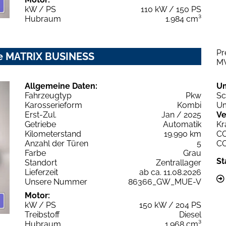
kW / PS
110 kW / 150 PS
Hubraum
1.984 cm³
Pr
line MATRIX BUSINESS
M
Allgemeine Daten:
U
Fahrzeugtyp
Pkw
Sc
Karosserieform
Kombi
Um
Erst-Zul.
Jan / 2025
Ve
Getriebe
Automatik
Kr
Kilometerstand
19.990 km
C
Anzahl der Türen
5
C
Farbe
Grau
St
Standort
Zentrallager
Lieferzeit
ab ca. 11.08.2026
Unsere Nummer
86366_GW_MUE-V
Motor:
kW / PS
150 kW / 204 PS
Treibstoff
Diesel
Hubraum
1.968 cm³