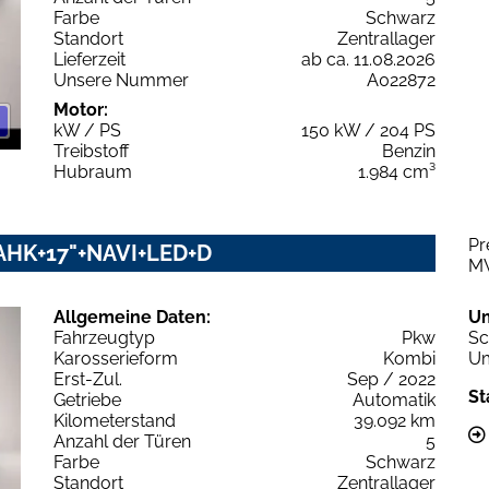
Farbe
Schwarz
Standort
Zentrallager
Lieferzeit
ab ca. 11.08.2026
Unsere Nummer
A022872
Motor:
kW / PS
150 kW / 204 PS
Treibstoff
Benzin
Hubraum
1.984 cm³
Pr
c AHK+17"+NAVI+LED+D
M
Allgemeine Daten:
U
Fahrzeugtyp
Pkw
Sc
Karosserieform
Kombi
Um
Erst-Zul.
Sep / 2022
St
Getriebe
Automatik
Kilometerstand
39.092 km
Anzahl der Türen
5
Farbe
Schwarz
Standort
Zentrallager