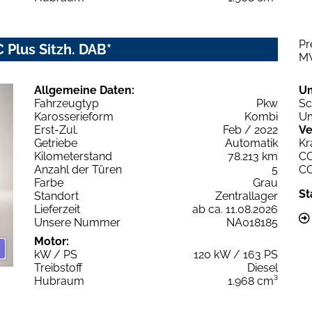
Pr
 Plus Sitzh. DAB*
M
Allgemeine Daten:
U
Fahrzeugtyp
Pkw
Sc
Karosserieform
Kombi
Um
Erst-Zul.
Feb / 2022
Ve
Getriebe
Automatik
Kr
Kilometerstand
78.213 km
C
Anzahl der Türen
5
C
Farbe
Grau
St
Standort
Zentrallager
Lieferzeit
ab ca. 11.08.2026
Unsere Nummer
NA018185
Motor:
kW / PS
120 kW / 163 PS
Treibstoff
Diesel
Hubraum
1.968 cm³