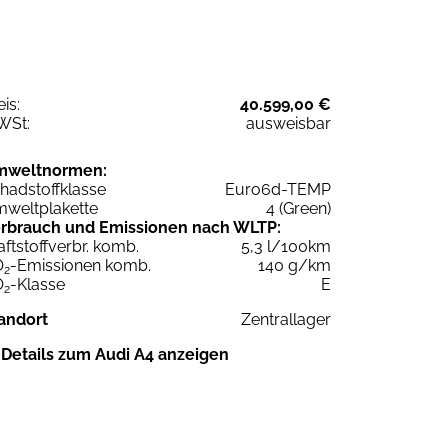
eis:
40.599,00 €
WSt:
ausweisbar
mweltnormen:
hadstoffklasse
Euro6d-TEMP
weltplakette
4 (Green)
rbrauch und Emissionen nach WLTP:
aftstoffverbr. komb.
5,3 l/100km
O
-Emissionen komb.
140 g/km
2
O
-Klasse
E
2
andort
Zentrallager
Details zum Audi A4 anzeigen