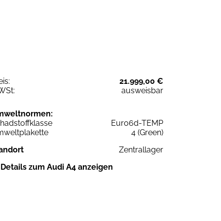
eis:
21.999,00 €
WSt:
ausweisbar
mweltnormen:
hadstoffklasse
Euro6d-TEMP
weltplakette
4 (Green)
andort
Zentrallager
Details zum Audi A4 anzeigen