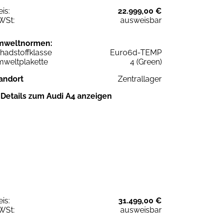
eis:
22.999,00 €
WSt:
ausweisbar
mweltnormen:
hadstoffklasse
Euro6d-TEMP
weltplakette
4 (Green)
andort
Zentrallager
Details zum Audi A4 anzeigen
eis:
31.499,00 €
WSt:
ausweisbar