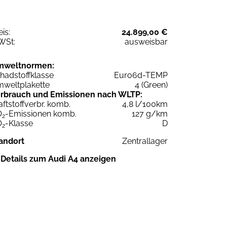
eis:
24.899,00 €
WSt:
ausweisbar
mweltnormen:
hadstoffklasse
Euro6d-TEMP
weltplakette
4 (Green)
rbrauch und Emissionen nach WLTP:
aftstoffverbr. komb.
4,8 l/100km
O
-Emissionen komb.
127 g/km
2
O
-Klasse
D
2
andort
Zentrallager
Details zum Audi A4 anzeigen