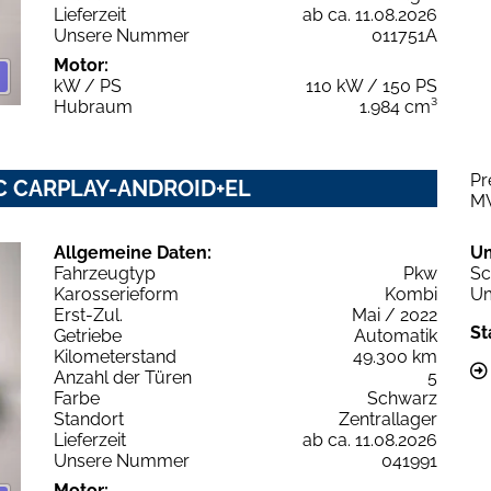
Lieferzeit
ab ca. 11.08.2026
Unsere Nummer
011751A
Motor:
kW / PS
110 kW / 150 PS
Hubraum
1.984 cm³
Pr
NIC CARPLAY-ANDROID+EL
M
Allgemeine Daten:
U
Fahrzeugtyp
Pkw
Sc
Karosserieform
Kombi
Um
Erst-Zul.
Mai / 2022
St
Getriebe
Automatik
Kilometerstand
49.300 km
Anzahl der Türen
5
Farbe
Schwarz
Standort
Zentrallager
Lieferzeit
ab ca. 11.08.2026
Unsere Nummer
041991
Motor: