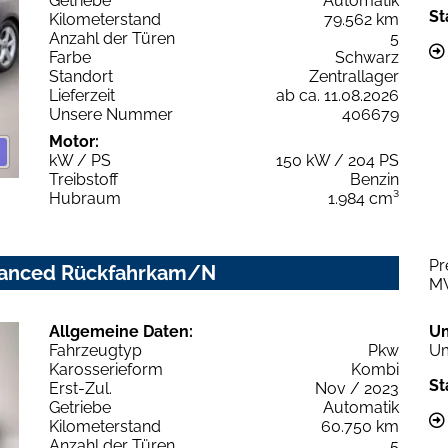
Getriebe
Automatik
St
Kilometerstand
79.562 km
Anzahl der Türen
5
Farbe
Schwarz
Standort
Zentrallager
Lieferzeit
ab ca. 11.08.2026
Unsere Nummer
406679
Motor:
kW / PS
150 kW / 204 PS
Treibstoff
Benzin
Hubraum
1.984 cm³
Pr
advanced Rückfahrkam/N
M
Allgemeine Daten:
U
Fahrzeugtyp
Pkw
Um
Karosserieform
Kombi
St
Erst-Zul.
Nov / 2023
Getriebe
Automatik
Kilometerstand
60.750 km
Anzahl der Türen
5