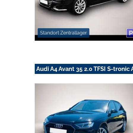
Standort Zentrallager
Audi A4 Avant 35 2.0 TFSI S-troni