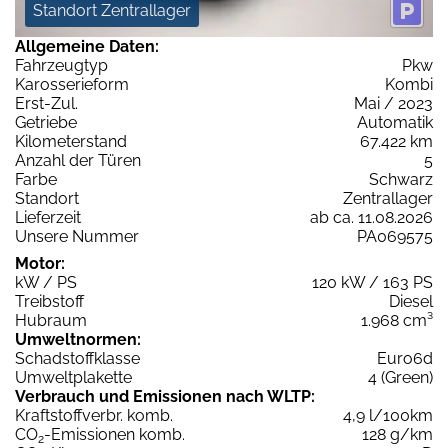
Standort Zentrallager
Allgemeine Daten:
Fahrzeugtyp
Pkw
Karosserieform
Kombi
Erst-Zul.
Mai / 2023
Getriebe
Automatik
Kilometerstand
67.422 km
Anzahl der Türen
5
Farbe
Schwarz
Standort
Zentrallager
Lieferzeit
ab ca. 11.08.2026
Unsere Nummer
PA069575
Motor:
kW / PS
120 kW / 163 PS
Treibstoff
Diesel
Hubraum
1.968 cm³
Umweltnormen:
Schadstoffklasse
Euro6d
Umweltplakette
4 (Green)
Verbrauch und Emissionen nach WLTP:
Kraftstoffverbr. komb.
4,9 l/100km
CO
-Emissionen komb.
128 g/km
2