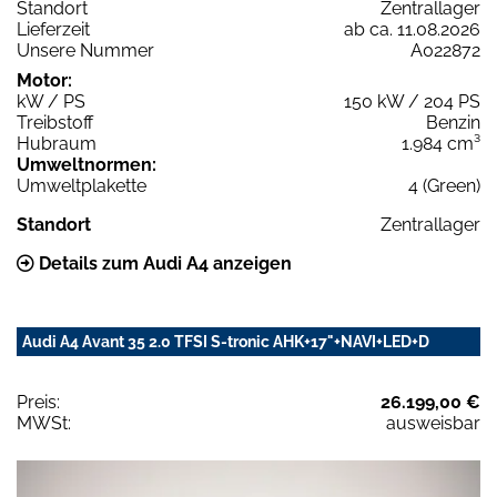
Standort
Zentrallager
Lieferzeit
ab ca. 11.08.2026
Unsere Nummer
A022872
Motor:
kW / PS
150 kW / 204 PS
Treibstoff
Benzin
Hubraum
1.984 cm³
Umweltnormen:
Umweltplakette
4 (Green)
Standort
Zentrallager
Details zum Audi A4 anzeigen
Audi A4 Avant 35 2.0 TFSI S-tronic AHK+17"+NAVI+LED+D
Preis:
26.199,00 €
MWSt:
ausweisbar