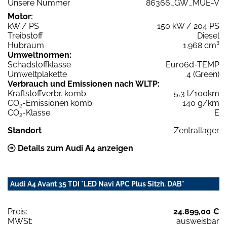
Unsere Nummer
86366_GW_MUE-V
Motor:
kW / PS
150 kW / 204 PS
Treibstoff
Diesel
Hubraum
1.968 cm³
Umweltnormen:
Schadstoffklasse
Euro6d-TEMP
Umweltplakette
4 (Green)
Verbrauch und Emissionen nach WLTP:
Kraftstoffverbr. komb.
5,3 l/100km
CO
-Emissionen komb.
140 g/km
2
CO
-Klasse
E
2
Standort
Zentrallager
Details zum Audi A4 anzeigen
Audi A4 Avant 35 TDI *LED Navi APC Plus Sitzh. DAB*
Preis:
24.899,00 €
MWSt:
ausweisbar