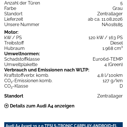
Anzahl der Türen
5
Farbe
Grau
Standort
Zentrallager
Lieferzeit
ab ca. 11.08.2026
Unsere Nummer
NA018185
Motor:
kW / PS
120 kW / 163 PS
Treibstoff
Diesel
Hubraum
1.968 cm³
Umweltnormen:
Schadstoffklasse
Euro6d-TEMP
Umweltplakette
4 (Green)
Verbrauch und Emissionen nach WLTP:
Kraftstoffverbr. komb.
4,8 l/100km
CO
-Emissionen komb.
127 g/km
2
CO
-Klasse
D
2
Standort
Zentrallager
Details zum Audi A4 anzeigen
Audi A4 Avant 35 2.0 TFSI S-TRONIC CARPLAY-ANDROID+EL