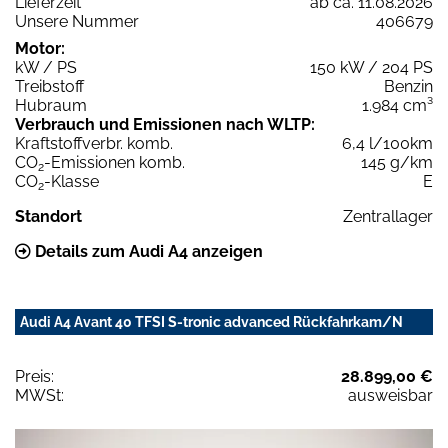
Lieferzeit
ab ca. 11.08.2026
Unsere Nummer
406679
Motor:
kW / PS
150 kW / 204 PS
Treibstoff
Benzin
Hubraum
1.984 cm³
Verbrauch und Emissionen nach WLTP:
Kraftstoffverbr. komb.
6,4 l/100km
CO
-Emissionen komb.
145 g/km
2
CO
-Klasse
E
2
Standort
Zentrallager
Details zum Audi A4 anzeigen
Audi A4 Avant 40 TFSI S-tronic advanced Rückfahrkam/N
Preis:
28.899,00 €
MWSt:
ausweisbar