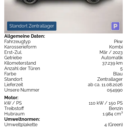
Standort Zentrallager
Allgemeine Daten:
Fahrzeugtyp
Pkw
Karosserieform
Kombi
Erst-Zul.
Mär / 2023
Getriebe
Automatik
Kilometerstand
37.239 km
Anzahl der Türen
5
Farbe
Blau
Standort
Zentrallager
Lieferzeit
ab ca. 11.08.2026
Unsere Nummer
054990
Motor:
kW / PS
110 kW / 150 PS
Treibstoff
Benzin
Hubraum
1.984 cm³
Umweltnormen:
Umweltplakette
4 (Green)