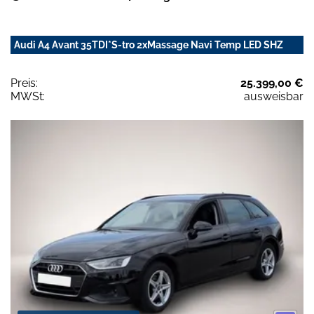
Audi A4 Avant 35TDI*S-tro 2xMassage Navi Temp LED SHZ
Preis:
25.399,00 €
MWSt:
ausweisbar