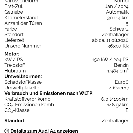
Karosserieform
Kombi
Erst-Zul.
Jan / 2024
Getriebe
Automatik
Kilometerstand
30.114 km
Anzahl der Türen
5
Farbe
Schwarz
Standort
Zentrallager
Lieferzeit
ab ca. 11.08.2026
Unsere Nummer
36307 KR
Motor:
kW / PS
150 kW / 204 PS
Treibstoff
Benzin
Hubraum
1.984 cm³
Umweltnormen:
Schadstoffklasse
Euro6
Umweltplakette
4 (Green)
Verbrauch und Emissionen nach WLTP:
Kraftstoffverbr. komb.
6,0 l/100km
CO
-Emissionen komb.
148 g/km
2
CO
-Klasse
E
2
Standort
Zentrallager
Details zum Audi A4 anzeigen