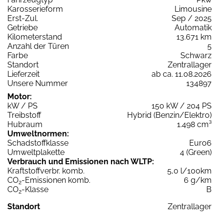
Karosserieform
Limousine
Erst-Zul.
Sep / 2025
Getriebe
Automatik
Kilometerstand
13.671 km
Anzahl der Türen
5
Farbe
Schwarz
Standort
Zentrallager
Lieferzeit
ab ca. 11.08.2026
Unsere Nummer
134897
Motor:
kW / PS
150 kW / 204 PS
Treibstoff
Hybrid (Benzin/Elektro)
Hubraum
1.498 cm³
Umweltnormen:
Schadstoffklasse
Euro6
Umweltplakette
4 (Green)
Verbrauch und Emissionen nach WLTP:
Kraftstoffverbr. komb.
5,0 l/100km
CO
-Emissionen komb.
6 g/km
2
CO
-Klasse
B
2
Standort
Zentrallager