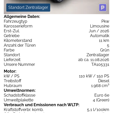
Standort Zentrallager
Allgemeine Daten:
Fahrzeugtyp
Pkw
Karosserieform
Limousine
Erst-Zul.
Jun / 2026
Getriebe
Automatik
Kilometerstand
11 km
Anzahl der Türen
5
Farbe
Grün
Standort
Zentrallager
Lieferzeit
ab ca. 11.08.2026
Unsere Nummer
TA105331
Motor:
kW / PS
110 kW / 150 PS
Treibstoff
Diesel
Hubraum
1.968 cm³
Umweltnormen:
Schadstoffklasse
Euro 6e
Umweltplakette
4 (Green)
Verbrauch und Emissionen nach WLTP:
Kraftstoffverbr. komb.
5,1 l/100km