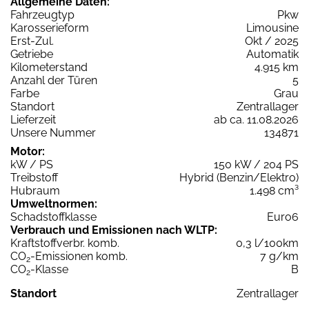
Allgemeine Daten:
Fahrzeugtyp
Pkw
Karosserieform
Limousine
Erst-Zul.
Okt / 2025
Getriebe
Automatik
Kilometerstand
4.915 km
Anzahl der Türen
5
Farbe
Grau
Standort
Zentrallager
Lieferzeit
ab ca. 11.08.2026
Unsere Nummer
134871
Motor:
kW / PS
150 kW / 204 PS
Treibstoff
Hybrid (Benzin/Elektro)
Hubraum
1.498 cm³
Umweltnormen:
Schadstoffklasse
Euro6
Verbrauch und Emissionen nach WLTP:
Kraftstoffverbr. komb.
0,3 l/100km
CO
-Emissionen komb.
7 g/km
2
CO
-Klasse
B
2
Standort
Zentrallager