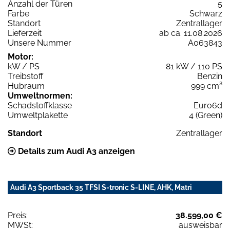
Anzahl der Türen
5
Farbe
Schwarz
Standort
Zentrallager
Lieferzeit
ab ca. 11.08.2026
Unsere Nummer
A063843
Motor:
kW / PS
81 kW / 110 PS
Treibstoff
Benzin
Hubraum
999 cm³
Umweltnormen:
Schadstoffklasse
Euro6d
Umweltplakette
4 (Green)
Standort
Zentrallager
Details zum Audi A3 anzeigen
Audi A3 Sportback 35 TFSI S-tronic S-LINE, AHK, Matri
Preis:
38.599,00 €
MWSt:
ausweisbar