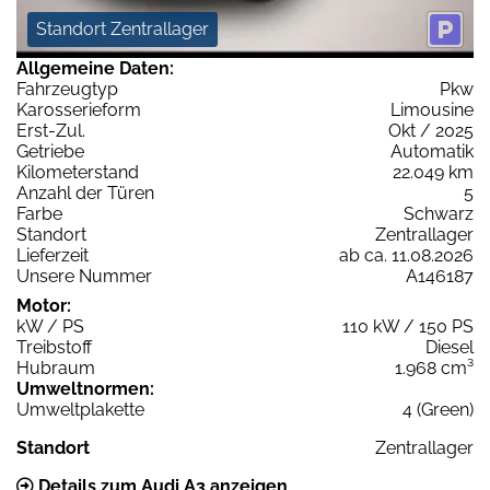
Standort Zentrallager
Allgemeine Daten:
Fahrzeugtyp
Pkw
Karosserieform
Limousine
Erst-Zul.
Okt / 2025
Getriebe
Automatik
Kilometerstand
22.049 km
Anzahl der Türen
5
Farbe
Schwarz
Standort
Zentrallager
Lieferzeit
ab ca. 11.08.2026
Unsere Nummer
A146187
Motor:
kW / PS
110 kW / 150 PS
Treibstoff
Diesel
Hubraum
1.968 cm³
Umweltnormen:
Umweltplakette
4 (Green)
Standort
Zentrallager
Details zum Audi A3 anzeigen