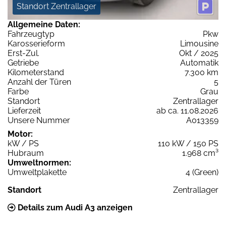
Standort Zentrallager
Allgemeine Daten:
Fahrzeugtyp
Pkw
Karosserieform
Limousine
Erst-Zul.
Okt / 2025
Getriebe
Automatik
Kilometerstand
7.300 km
Anzahl der Türen
5
Farbe
Grau
Standort
Zentrallager
Lieferzeit
ab ca. 11.08.2026
Unsere Nummer
A013359
Motor:
kW / PS
110 kW / 150 PS
Hubraum
1.968 cm³
Umweltnormen:
Umweltplakette
4 (Green)
Standort
Zentrallager
Details zum Audi A3 anzeigen