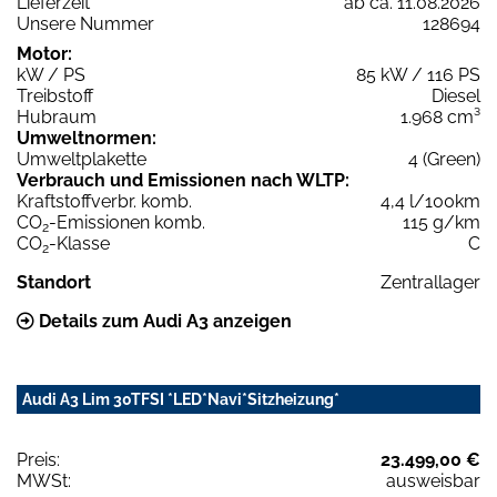
Lieferzeit
ab ca. 11.08.2026
Unsere Nummer
128694
Motor:
kW / PS
85 kW / 116 PS
Treibstoff
Diesel
Hubraum
1.968 cm³
Umweltnormen:
Umweltplakette
4 (Green)
Verbrauch und Emissionen nach WLTP:
Kraftstoffverbr. komb.
4,4 l/100km
CO
-Emissionen komb.
115 g/km
2
CO
-Klasse
C
2
Standort
Zentrallager
Details zum Audi A3 anzeigen
Audi A3 Lim 30TFSI *LED*Navi*Sitzheizung*
Preis:
23.499,00 €
MWSt:
ausweisbar