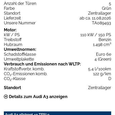
Anzahl der Türen
5
Farbe
Grün
Standort
Zentrallager
Lieferzeit
ab ca. 11.08.2026
Unsere Nummer
TA089493
Motor:
kW / PS
110 kW / 150 PS
Treibstoff
Benzin
Hubraum
1.498 cm³
Umweltnormen:
Schadstoffklasse
Euro 6e
Umweltplakette
4 (Green)
Verbrauch und Emissionen nach WLTP:
Kraftstoffverbr. komb.
5,4 l/100km
CO
-Emissionen komb.
122 g/km
2
CO
-Klasse
D
2
Standort
Zentrallager
Details zum Audi A3 anzeigen
Audi A3 allstreet 40 TFSI e