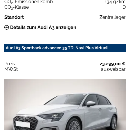
CO
-Emissionen komb.
134 g/km
2
CO
-Klasse
D
2
Standort
Zentrallager
Details zum Audi A3 anzeigen
Audi A3 Sportback advanced 35 TDI Navi Plus Virtuell
Preis:
23.299,00 €
MWSt:
ausweisbar