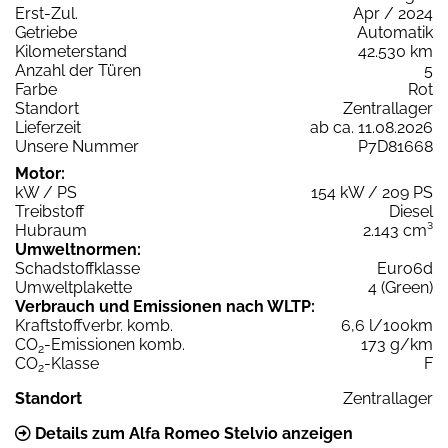
Erst-Zul.
Apr / 2024
Getriebe
Automatik
Kilometerstand
42.530 km
Anzahl der Türen
5
Farbe
Rot
Standort
Zentrallager
Lieferzeit
ab ca. 11.08.2026
Unsere Nummer
P7D81668
Motor:
kW / PS
154 kW / 209 PS
Treibstoff
Diesel
Hubraum
2.143 cm³
Umweltnormen:
Schadstoffklasse
Euro6d
Umweltplakette
4 (Green)
Verbrauch und Emissionen nach WLTP:
Kraftstoffverbr. komb.
6,6 l/100km
CO
-Emissionen komb.
173 g/km
2
CO
-Klasse
F
2
Standort
Zentrallager
Details zum Alfa Romeo Stelvio anzeigen