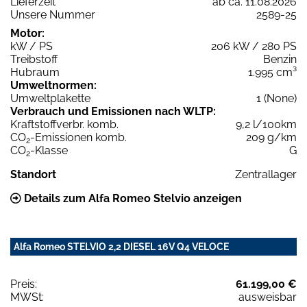
Lieferzeit
ab ca. 11.08.2026
Unsere Nummer
2589-25
Motor:
kW / PS
206 kW / 280 PS
Treibstoff
Benzin
Hubraum
1.995 cm³
Umweltnormen:
Umweltplakette
1 (None)
Verbrauch und Emissionen nach WLTP:
Kraftstoffverbr. komb.
9,2 l/100km
CO
-Emissionen komb.
209 g/km
2
CO
-Klasse
G
2
Standort
Zentrallager
Details zum Alfa Romeo Stelvio anzeigen
Alfa Romeo STELVIO 2,2 DIESEL 16V Q4 VELOCE
Preis:
61.199,00 €
MWSt:
ausweisbar