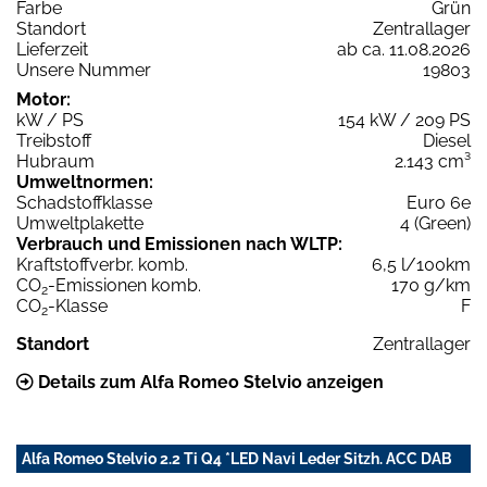
Farbe
Grün
Standort
Zentrallager
Lieferzeit
ab ca. 11.08.2026
Unsere Nummer
19803
Motor:
kW / PS
154 kW / 209 PS
Treibstoff
Diesel
Hubraum
2.143 cm³
Umweltnormen:
Schadstoffklasse
Euro 6e
Umweltplakette
4 (Green)
Verbrauch und Emissionen nach WLTP:
Kraftstoffverbr. komb.
6,5 l/100km
CO
-Emissionen komb.
170 g/km
2
CO
-Klasse
F
2
Standort
Zentrallager
Details zum Alfa Romeo Stelvio anzeigen
Alfa Romeo Stelvio 2.2 Ti Q4 *LED Navi Leder Sitzh. ACC DAB