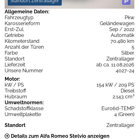
Standort Zentrallager
Allgemeine Daten:
Fahrzeugtyp
Pkw
Karosserieform
Geländewagen
Erst-Zul.
Sep / 2022
Getriebe
Automatik
Kilometerstand
70.480 km
Anzahl der Türen
5
Farbe
Silber
Standort
Zentrallager
Lieferzeit
ab ca. 11.08.2026
Unsere Nummer
4027-24
Motor:
kW / PS
154 kW / 209 PS
Treibstoff
Diesel
Hubraum
2.143 cm³
Umweltnormen:
Schadstoffklasse
Euro6d-TEMP
Umweltplakette
4 (Green)
Standort
Zentrallager
Details zum Alfa Romeo Stelvio anzeigen