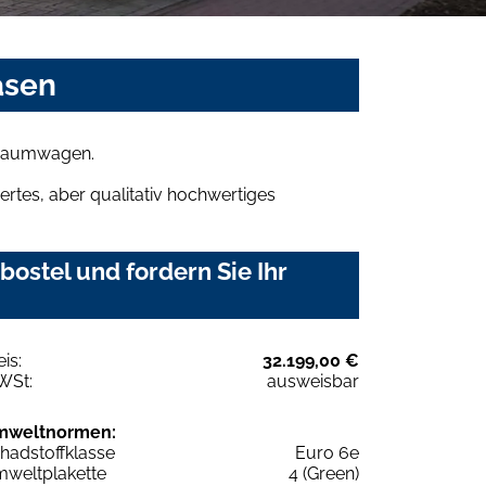
asen
 Traumwagen.
rtes, aber qualitativ hochwertiges
ostel und fordern Sie Ihr
eis:
32.199,00 €
WSt:
ausweisbar
mweltnormen:
hadstoffklasse
Euro 6e
weltplakette
4 (Green)