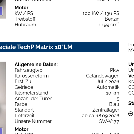
Motor:
kW / PS
100 kW / 136 PS
Treibstoff
Benzin
Hubraum
1.199 cm³
Pr
eciale TechP Matrix 18"LM
M
Allgemeine Daten:
U
Fahrzeugtyp
Pkw
Um
Karosserieform
Geländewagen
Ve
Erst-Zul.
Jul / 2026
Kr
Getriebe
Automatik
C
Kilometerstand
10 km
C
Anzahl der Türen
5
St
Farbe
Blau
Standort
Zentrallager
Lieferzeit
ab ca. 18.09.2026
Unsere Nummer
GW-V177
Motor: