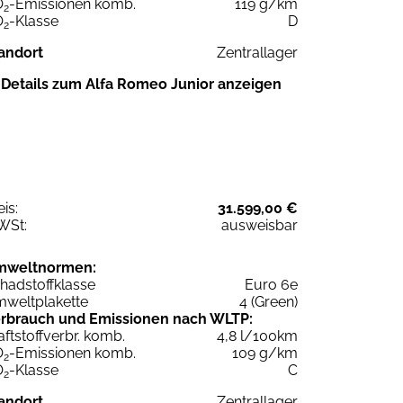
O
-Emissionen komb.
119 g/km
2
O
-Klasse
D
2
andort
Zentrallager
Details zum Alfa Romeo Junior anzeigen
eis:
31.599,00 €
WSt:
ausweisbar
mweltnormen:
hadstoffklasse
Euro 6e
weltplakette
4 (Green)
rbrauch und Emissionen nach WLTP:
aftstoffverbr. komb.
4,8 l/100km
O
-Emissionen komb.
109 g/km
2
O
-Klasse
C
2
andort
Zentrallager