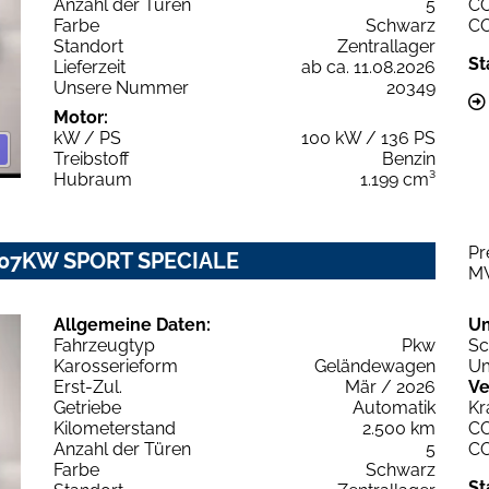
Anzahl der Türen
5
C
Farbe
Schwarz
C
Standort
Zentrallager
St
Lieferzeit
ab ca. 11.08.2026
Unsere Nummer
20349
Motor:
kW / PS
100 kW / 136 PS
Treibstoff
Benzin
Hubraum
1.199 cm³
Pr
T 107KW SPORT SPECIALE
M
Allgemeine Daten:
U
Fahrzeugtyp
Pkw
Sc
Karosserieform
Geländewagen
Um
Erst-Zul.
Mär / 2026
Ve
Getriebe
Automatik
Kr
Kilometerstand
2.500 km
C
Anzahl der Türen
5
C
Farbe
Schwarz
St