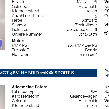
Erst-Zul.
Mär / 2026
Ve
Getriebe
Automatik
Kr
Kilometerstand
10 km
C
Anzahl der Türen
5
C
Farbe
Schwarz
St
Standort
Zentrallager
Lieferzeit
ab ca. 11.08.2026
Unsere Nummer
823241573
Motor:
kW / PS
107 kW / 145 PS
Treibstoff
Benzin
Hubraum
1.199 cm³
Pr
2 VGT 48V-HYBRID 21KW SPORT S
M
Allgemeine Daten:
U
Fahrzeugtyp
Pkw
Sc
Karosserieform
Geländewagen
Um
Getriebe
Automatik
Ve
Kilometerstand
15 km
Kr