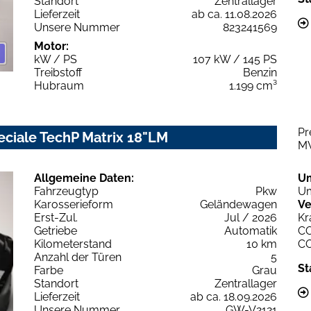
Standort
Zentrallager
Lieferzeit
ab ca. 11.08.2026
Unsere Nummer
823241569
Motor:
kW / PS
107 kW / 145 PS
Treibstoff
Benzin
Hubraum
1.199 cm³
Pr
eciale TechP Matrix 18"LM
M
Allgemeine Daten:
U
Fahrzeugtyp
Pkw
Um
Karosserieform
Geländewagen
Ve
Erst-Zul.
Jul / 2026
Kr
Getriebe
Automatik
C
Kilometerstand
10 km
C
Anzahl der Türen
5
St
Farbe
Grau
Standort
Zentrallager
Lieferzeit
ab ca. 18.09.2026
Unsere Nummer
GW-V2121