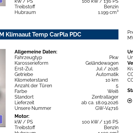
kW / PS
100 kW / 136 PS
Treibstoff
Benzin
Hubraum
1.199 cm³
Pr
LM Klimaaut Temp CarPla PDC
M
Allgemeine Daten:
U
Fahrzeugtyp
Pkw
Um
Karosserieform
Geländewagen
Ve
Erst-Zul.
Jul / 2026
Kr
Getriebe
Automatik
C
Kilometerstand
10 km
C
Anzahl der Türen
5
St
Farbe
Weiß
Standort
Zentrallager
Lieferzeit
ab ca. 18.09.2026
Unsere Nummer
GW-V4716
Motor:
kW / PS
100 kW / 136 PS
Treibstoff
Benzin