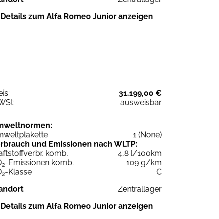
Details zum Alfa Romeo Junior anzeigen
eis:
31.199,00 €
WSt:
ausweisbar
mweltnormen:
weltplakette
1 (None)
rbrauch und Emissionen nach WLTP:
aftstoffverbr. komb.
4,8 l/100km
O
-Emissionen komb.
109 g/km
2
O
-Klasse
C
2
andort
Zentrallager
Details zum Alfa Romeo Junior anzeigen