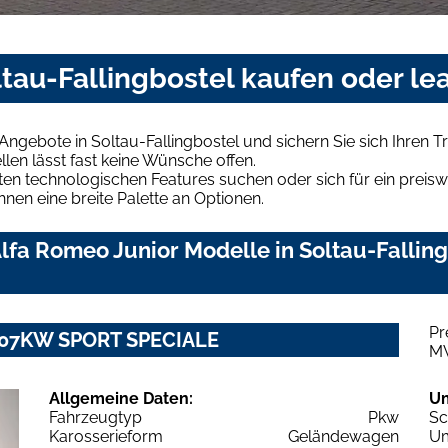
ltau-Fallingbostel kaufen oder le
Angebote in Soltau-Fallingbostel und sichern Sie sich Ihren
len lässt fast keine Wünsche offen.
en technologischen Features suchen oder sich für ein preiswe
hnen eine breite Palette an Optionen.
fa Romeo Junior Modelle in Soltau-Fallingb
Pr
T 107KW SPORT SPECIALE
M
Allgemeine Daten:
U
Fahrzeugtyp
Pkw
Sc
Karosserieform
Geländewagen
Um