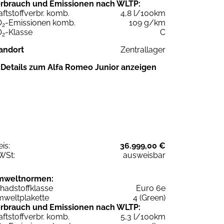
rbrauch und Emissionen nach WLTP:
aftstoffverbr. komb.
4,8 l/100km
O
-Emissionen komb.
109 g/km
2
O
-Klasse
C
2
andort
Zentrallager
Details zum Alfa Romeo Junior anzeigen
eis:
36.999,00 €
WSt:
ausweisbar
mweltnormen:
hadstoffklasse
Euro 6e
weltplakette
4 (Green)
rbrauch und Emissionen nach WLTP:
aftstoffverbr. komb.
5,3 l/100km