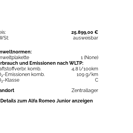
eis:
25.899,00 €
WSt:
ausweisbar
mweltnormen:
weltplakette
1 (None)
rbrauch und Emissionen nach WLTP:
aftstoffverbr. komb.
4,8 l/100km
O
-Emissionen komb.
109 g/km
2
O
-Klasse
C
2
andort
Zentrallager
Details zum Alfa Romeo Junior anzeigen