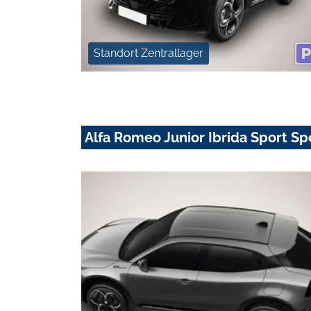
Standort Zentrallager
Alfa Romeo Junior Ibrida Sport Sp