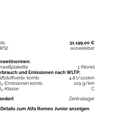
eis:
31.199,00 €
WSt:
ausweisbar
mweltnormen:
weltplakette
1 (None)
rbrauch und Emissionen nach WLTP:
aftstoffverbr. komb.
4,8 l/100km
O
-Emissionen komb.
109 g/km
2
O
-Klasse
C
2
andort
Zentrallager
Details zum Alfa Romeo Junior anzeigen