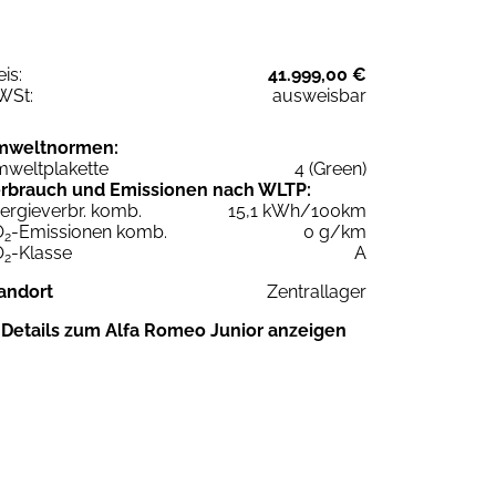
eis:
41.999,00 €
WSt:
ausweisbar
mweltnormen:
weltplakette
4 (Green)
rbrauch und Emissionen nach WLTP:
ergieverbr. komb.
15,1 kWh/100km
O
-Emissionen komb.
0 g/km
2
O
-Klasse
A
2
andort
Zentrallager
Details zum Alfa Romeo Junior anzeigen