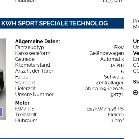
Hubraum
1.199 cm³
Pr
54 KWH SPORT SPECIALE TECHNOLOG
M
Allgemeine Daten:
U
Fahrzeugtyp
Pkw
Um
Karosserieform
Geländewagen
Ve
Getriebe
Automatik
En
Kilometerstand
15 km
C
Anzahl der Türen
5
C
Farbe
Schwarz
St
Standort
Zentrallager
Lieferzeit
ab ca. 09.12.2026
Unsere Nummer
98771
Motor:
kW / PS
115 kW / 156 PS
Treibstoff
Elektro
Hubraum
1 cm³