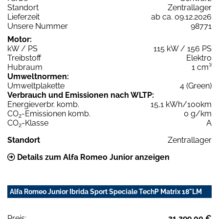
Standort
Zentrallager
Lieferzeit
ab ca. 09.12.2026
Unsere Nummer
98771
Motor:
kW / PS
115 kW / 156 PS
Treibstoff
Elektro
Hubraum
1 cm³
Umweltnormen:
Umweltplakette
4 (Green)
Verbrauch und Emissionen nach WLTP:
Energieverbr. komb.
15,1 kWh/100km
CO
-Emissionen komb.
0 g/km
2
CO
-Klasse
A
2
Standort
Zentrallager
Details zum Alfa Romeo Junior anzeigen
Alfa Romeo Junior Ibrida Sport Speciale TechP Matrix 18"LM
Preis:
31.399,00 €