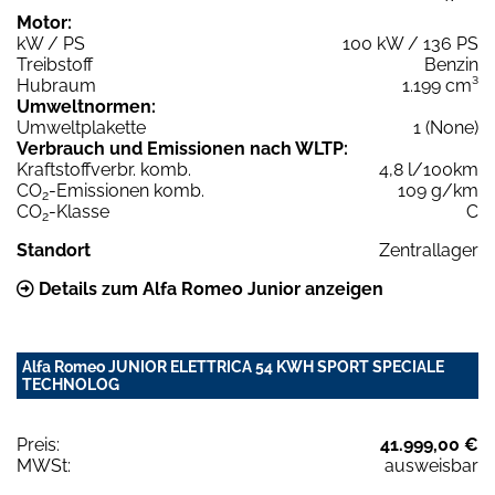
Motor:
kW / PS
100 kW / 136 PS
Treibstoff
Benzin
Hubraum
1.199 cm³
Umweltnormen:
Umweltplakette
1 (None)
Verbrauch und Emissionen nach WLTP:
Kraftstoffverbr. komb.
4,8 l/100km
CO
-Emissionen komb.
109 g/km
2
CO
-Klasse
C
2
Standort
Zentrallager
Details zum Alfa Romeo Junior anzeigen
Alfa Romeo JUNIOR ELETTRICA 54 KWH SPORT SPECIALE
TECHNOLOG
Preis:
41.999,00 €
MWSt:
ausweisbar