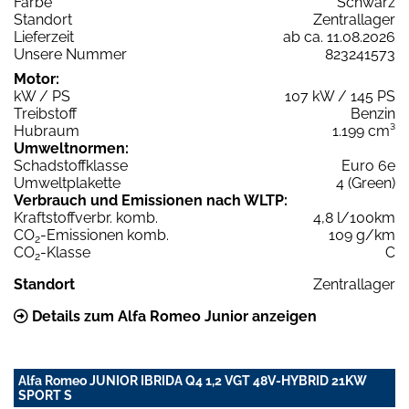
Farbe
Schwarz
Standort
Zentrallager
Lieferzeit
ab ca. 11.08.2026
Unsere Nummer
823241573
Motor:
kW / PS
107 kW / 145 PS
Treibstoff
Benzin
Hubraum
1.199 cm³
Umweltnormen:
Schadstoffklasse
Euro 6e
Umweltplakette
4 (Green)
Verbrauch und Emissionen nach WLTP:
Kraftstoffverbr. komb.
4,8 l/100km
CO
-Emissionen komb.
109 g/km
2
CO
-Klasse
C
2
Standort
Zentrallager
Details zum Alfa Romeo Junior anzeigen
Alfa Romeo JUNIOR IBRIDA Q4 1,2 VGT 48V-HYBRID 21KW
SPORT S