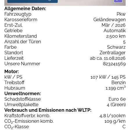
Allgemeine Daten:
Fahrzeugtyp
Pkw
Karosserieform
Geländewagen
Erst-Zul.
Mär / 2026
Getriebe
Automatik
Kilometerstand
2.500 km
Anzahl der Türen
5
Farbe
Schwarz
Standort
Zentrallager
Lieferzeit
ab ca. 11.08.2026
Unsere Nummer
823241569
Motor:
kW / PS
107 kW / 145 PS
Treibstoff
Benzin
Hubraum
1.199 cm³
Umweltnormen:
Schadstoffklasse
Euro 6e
Umweltplakette
4 (Green)
Verbrauch und Emissionen nach WLTP:
Kraftstoffverbr. komb.
4,8 l/100km
CO
-Emissionen komb.
109 g/km
2
CO
-Klasse
C
2