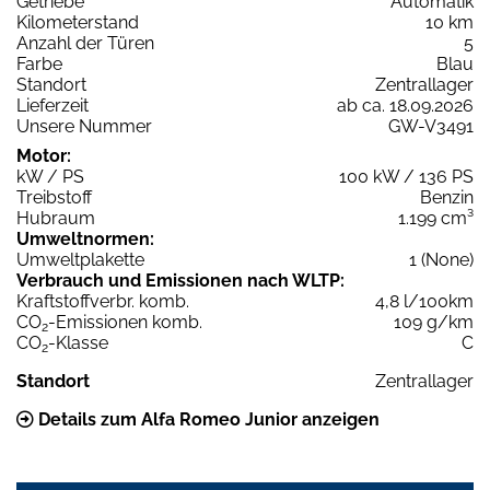
Getriebe
Automatik
Kilometerstand
10 km
Anzahl der Türen
5
Farbe
Blau
Standort
Zentrallager
Lieferzeit
ab ca. 18.09.2026
Unsere Nummer
GW-V3491
Motor:
kW / PS
100 kW / 136 PS
Treibstoff
Benzin
Hubraum
1.199 cm³
Umweltnormen:
Umweltplakette
1 (None)
Verbrauch und Emissionen nach WLTP:
Kraftstoffverbr. komb.
4,8 l/100km
CO
-Emissionen komb.
109 g/km
2
CO
-Klasse
C
2
Standort
Zentrallager
Details zum Alfa Romeo Junior anzeigen