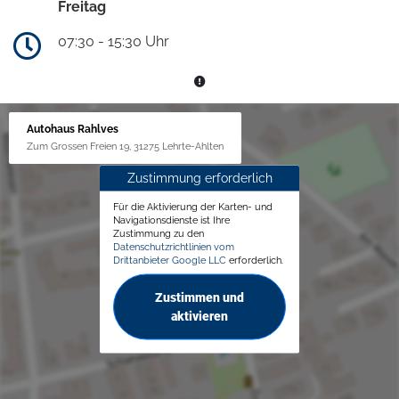
Freitag
07:30 - 15:30 Uhr
Autohaus Rahlves
Zum Grossen Freien 19, 31275 Lehrte-Ahlten
Zustimmung erforderlich
Für die Aktivierung der Karten- und
Navigationsdienste ist Ihre
Zustimmung zu den
Datenschutzrichtlinien vom
Drittanbieter Google LLC
erforderlich.
Zustimmen und
aktivieren