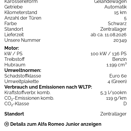
Karosserieform
Geländewagen
Getriebe
Automatik
Kilometerstand
15 km
Anzahl der Türen
5
Farbe
Schwarz
Standort
Zentrallager
Lieferzeit
ab ca. 11.08.2026
Unsere Nummer
20349
Motor:
kW / PS
100 kW / 136 PS
Treibstoff
Benzin
Hubraum
1.199 cm³
Umweltnormen:
Schadstoffklasse
Euro 6e
Umweltplakette
4 (Green)
Verbrauch und Emissionen nach WLTP:
Kraftstoffverbr. komb.
5,3 l/100km
CO
-Emissionen komb.
119 g/km
2
CO
-Klasse
D
2
Standort
Zentrallager
Details zum Alfa Romeo Junior anzeigen