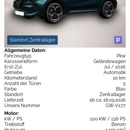
Standort Zentrallager
Allgemeine Daten:
Fahrzeugtyp
Pkw
Karosserieform
Geländewagen
Erst-Zul.
Jul / 2026
Getriebe
Automatik
Kilometerstand
10 km
Anzahl der Türen
5
Farbe
Blau
Standort
Zentrallager
Lieferzeit
ab ca. 18.09.2026
Unsere Nummer
GW-V177
Motor:
kW / PS
100 kW / 136 PS
Treibstoff
Benzin
Hubraum
1.199 cm³