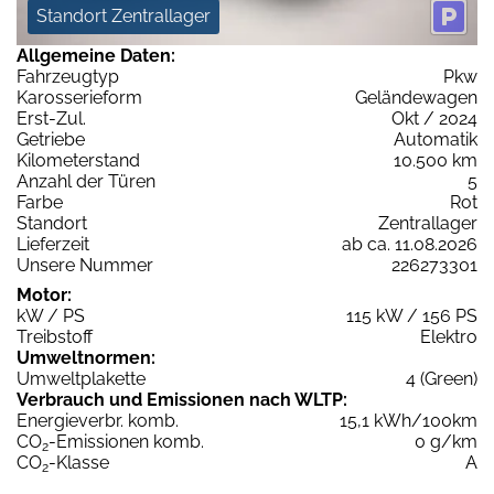
Standort Zentrallager
Allgemeine Daten:
Fahrzeugtyp
Pkw
Karosserieform
Geländewagen
Erst-Zul.
Okt / 2024
Getriebe
Automatik
Kilometerstand
10.500 km
Anzahl der Türen
5
Farbe
Rot
Standort
Zentrallager
Lieferzeit
ab ca. 11.08.2026
Unsere Nummer
226273301
Motor:
kW / PS
115 kW / 156 PS
Treibstoff
Elektro
Umweltnormen:
Umweltplakette
4 (Green)
Verbrauch und Emissionen nach WLTP:
Energieverbr. komb.
15,1 kWh/100km
CO
-Emissionen komb.
0 g/km
2
CO
-Klasse
A
2