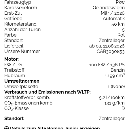
Fahrzeugtyp
Pkw
Karosserieform
Geländewagen
Erst-Zul.
Mär / 2026
Getriebe
Automatik
Kilometerstand
50 km
Anzahl der Türen
5
Farbe
Rot
Standort
Zentrallager
Lieferzeit
ab ca. 11.08.2026
Unsere Nummer
CAR3030853
Motor:
kW / PS
100 kW / 136 PS
Treibstoff
Benzin
Hubraum
1.199 cm³
Umweltnormen:
Umweltplakette
1 (None)
Verbrauch und Emissionen nach WLTP:
Kraftstoffverbr. komb.
5,2 l/100km
CO
-Emissionen komb.
131 g/km
2
CO
-Klasse
D
2
Standort
Zentrallager
Details zum Alfa Romeo Junior anzeigen