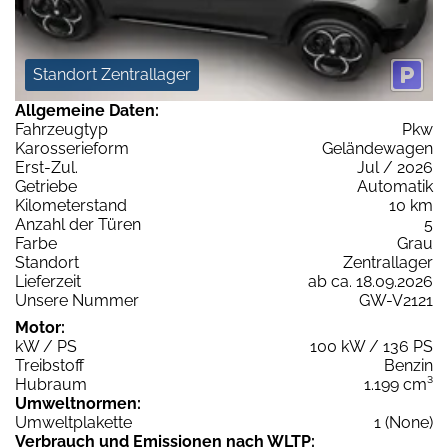
Standort Zentrallager
Allgemeine Daten:
Fahrzeugtyp
Pkw
Karosserieform
Geländewagen
Erst-Zul.
Jul / 2026
Getriebe
Automatik
Kilometerstand
10 km
Anzahl der Türen
5
Farbe
Grau
Standort
Zentrallager
Lieferzeit
ab ca. 18.09.2026
Unsere Nummer
GW-V2121
Motor:
kW / PS
100 kW / 136 PS
Treibstoff
Benzin
Hubraum
1.199 cm³
Umweltnormen:
Umweltplakette
1 (None)
Verbrauch und Emissionen nach WLTP: