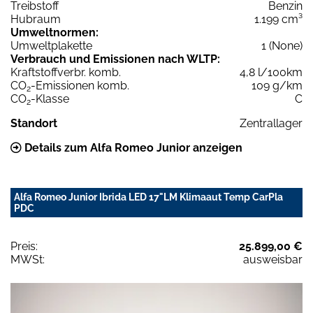
Treibstoff
Benzin
Hubraum
1.199 cm³
Umweltnormen:
Umweltplakette
1 (None)
Verbrauch und Emissionen nach WLTP:
Kraftstoffverbr. komb.
4,8 l/100km
CO
-Emissionen komb.
109 g/km
2
CO
-Klasse
C
2
Standort
Zentrallager
Details zum Alfa Romeo Junior anzeigen
Alfa Romeo Junior Ibrida LED 17"LM Klimaaut Temp CarPla
PDC
Preis:
25.899,00 €
MWSt:
ausweisbar