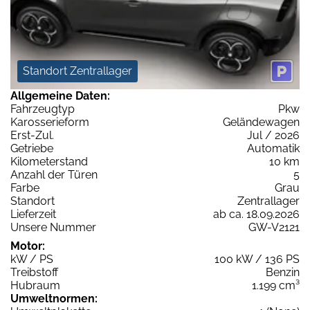
Standort Zentrallager
Allgemeine Daten:
Fahrzeugtyp
Pkw
Karosserieform
Geländewagen
Erst-Zul.
Jul / 2026
Getriebe
Automatik
Kilometerstand
10 km
Anzahl der Türen
5
Farbe
Grau
Standort
Zentrallager
Lieferzeit
ab ca. 18.09.2026
Unsere Nummer
GW-V2121
Motor:
kW / PS
100 kW / 136 PS
Treibstoff
Benzin
Hubraum
1.199 cm³
Umweltnormen: