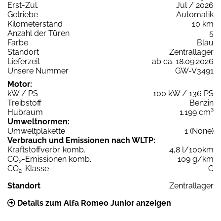
Erst-Zul.
Jul / 2026
Getriebe
Automatik
Kilometerstand
10 km
Anzahl der Türen
5
Farbe
Blau
Standort
Zentrallager
Lieferzeit
ab ca. 18.09.2026
Unsere Nummer
GW-V3491
Motor:
kW / PS
100 kW / 136 PS
Treibstoff
Benzin
Hubraum
1.199 cm³
Umweltnormen:
Umweltplakette
1 (None)
Verbrauch und Emissionen nach WLTP:
Kraftstoffverbr. komb.
4,8 l/100km
CO
-Emissionen komb.
109 g/km
2
CO
-Klasse
C
2
Standort
Zentrallager
Details zum Alfa Romeo Junior anzeigen