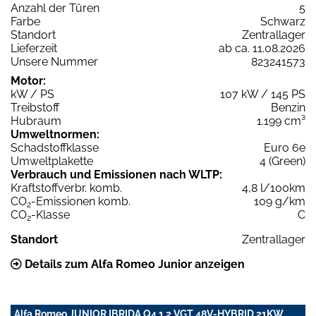
Anzahl der Türen
5
Farbe
Schwarz
Standort
Zentrallager
Lieferzeit
ab ca. 11.08.2026
Unsere Nummer
823241573
Motor:
kW / PS
107 kW / 145 PS
Treibstoff
Benzin
Hubraum
1.199 cm³
Umweltnormen:
Schadstoffklasse
Euro 6e
Umweltplakette
4 (Green)
Verbrauch und Emissionen nach WLTP:
Kraftstoffverbr. komb.
4,8 l/100km
CO
-Emissionen komb.
109 g/km
2
CO
-Klasse
C
2
Standort
Zentrallager
Details zum Alfa Romeo Junior anzeigen
Alfa Romeo JUNIOR IBRIDA Q4 1,2 VGT 48V-HYBRID 21KW