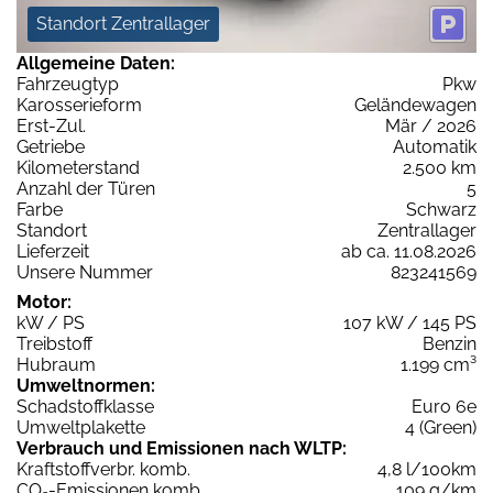
Standort Zentrallager
Allgemeine Daten:
Fahrzeugtyp
Pkw
Karosserieform
Geländewagen
Erst-Zul.
Mär / 2026
Getriebe
Automatik
Kilometerstand
2.500 km
Anzahl der Türen
5
Farbe
Schwarz
Standort
Zentrallager
Lieferzeit
ab ca. 11.08.2026
Unsere Nummer
823241569
Motor:
kW / PS
107 kW / 145 PS
Treibstoff
Benzin
Hubraum
1.199 cm³
Umweltnormen:
Schadstoffklasse
Euro 6e
Umweltplakette
4 (Green)
Verbrauch und Emissionen nach WLTP:
Kraftstoffverbr. komb.
4,8 l/100km
CO
-Emissionen komb.
109 g/km