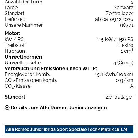
Anzahl der Türen
5
Farbe
Schwarz
Standort
Zentrallager
Lieferzeit
ab ca. 09.12.2026
Unsere Nummer
98771
Motor:
kW / PS
115 kW / 156 PS
Treibstoff
Elektro
Hubraum
1 cm³
Umweltnormen:
Umweltplakette
4 (Green)
Verbrauch und Emissionen nach WLTP:
Energieverbr. komb.
15,1 kWh/100km
CO
-Emissionen komb.
0 g/km
2
CO
-Klasse
A
2
Standort
Zentrallager
Details zum Alfa Romeo Junior anzeigen
Alfa Romeo Junior Ibrida Sport Speciale TechP Matrix 18"LM