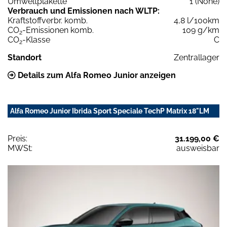
Umweltplakette
1 (None)
Verbrauch und Emissionen nach WLTP:
Kraftstoffverbr. komb.
4,8 l/100km
CO
-Emissionen komb.
109 g/km
2
CO
-Klasse
C
2
Standort
Zentrallager
Details zum Alfa Romeo Junior anzeigen
Alfa Romeo Junior Ibrida Sport Speciale TechP Matrix 18"LM
Preis:
31.199,00 €
MWSt:
ausweisbar