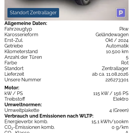
Standort Zentrallager
Allgemeine Daten:
Fahrzeugtyp
Pkw
Karosserieform
Geländewagen
Erst-Zul.
Okt / 2024
Getriebe
Automatik
Kilometerstand
10.500 km
Anzahl der Türen
5
Farbe
Rot
Standort
Zentrallager
Lieferzeit
ab ca. 11.08.2026
Unsere Nummer
226273301
Motor:
kW / PS
115 kW / 156 PS
Treibstoff
Elektro
Umweltnormen:
Umweltplakette
4 (Green)
Verbrauch und Emissionen nach WLTP:
Energieverbr. komb.
15,1 kWh/100km
CO
-Emissionen komb.
0 g/km
2
CO
-Klasse
A