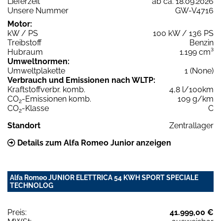
Lieferzeit
ab ca. 18.09.2026
Unsere Nummer
GW-V4716
Motor:
kW / PS
100 kW / 136 PS
Treibstoff
Benzin
Hubraum
1.199 cm³
Umweltnormen:
Umweltplakette
1 (None)
Verbrauch und Emissionen nach WLTP:
Kraftstoffverbr. komb.
4,8 l/100km
CO
-Emissionen komb.
109 g/km
2
CO
-Klasse
C
2
Standort
Zentrallager
Details zum Alfa Romeo Junior anzeigen
Alfa Romeo JUNIOR ELETTRICA 54 KWH SPORT SPECIALE
TECHNOLOG
Preis:
41.999,00 €