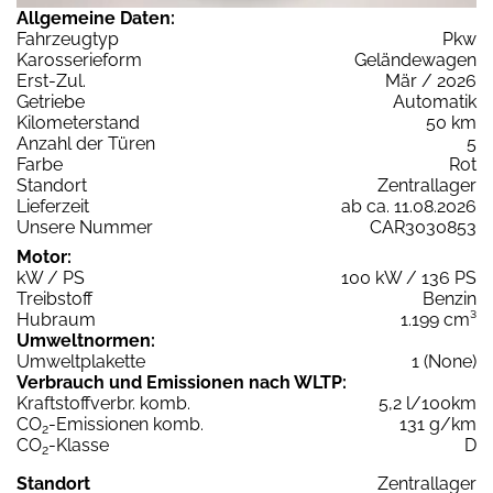
Allgemeine Daten:
Fahrzeugtyp
Pkw
Karosserieform
Geländewagen
Erst-Zul.
Mär / 2026
Getriebe
Automatik
Kilometerstand
50 km
Anzahl der Türen
5
Farbe
Rot
Standort
Zentrallager
Lieferzeit
ab ca. 11.08.2026
Unsere Nummer
CAR3030853
Motor:
kW / PS
100 kW / 136 PS
Treibstoff
Benzin
Hubraum
1.199 cm³
Umweltnormen:
Umweltplakette
1 (None)
Verbrauch und Emissionen nach WLTP:
Kraftstoffverbr. komb.
5,2 l/100km
CO
-Emissionen komb.
131 g/km
2
CO
-Klasse
D
2
Standort
Zentrallager