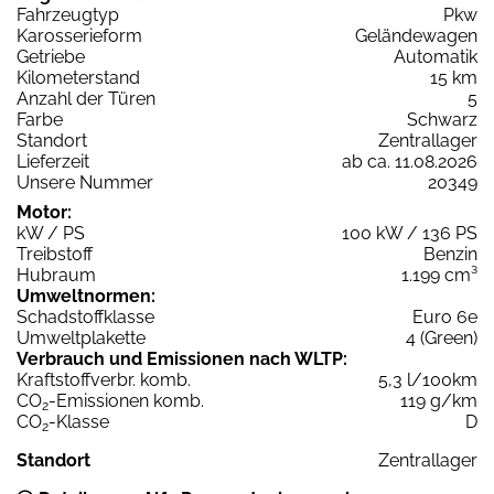
Fahrzeugtyp
Pkw
Karosserieform
Geländewagen
Getriebe
Automatik
Kilometerstand
15 km
Anzahl der Türen
5
Farbe
Schwarz
Standort
Zentrallager
Lieferzeit
ab ca. 11.08.2026
Unsere Nummer
20349
Motor:
kW / PS
100 kW / 136 PS
Treibstoff
Benzin
Hubraum
1.199 cm³
Umweltnormen:
Schadstoffklasse
Euro 6e
Umweltplakette
4 (Green)
Verbrauch und Emissionen nach WLTP:
Kraftstoffverbr. komb.
5,3 l/100km
CO
-Emissionen komb.
119 g/km
2
CO
-Klasse
D
2
Standort
Zentrallager