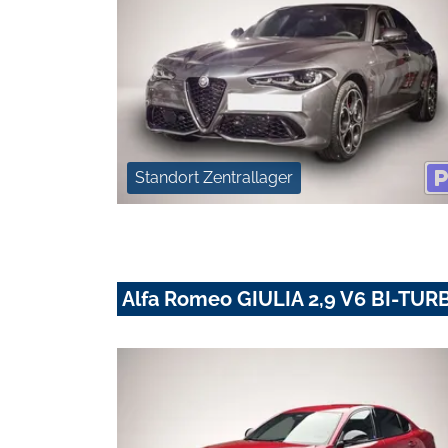
Standort Zentrallager
Alfa Romeo GIULIA 2,9 V6 BI-T