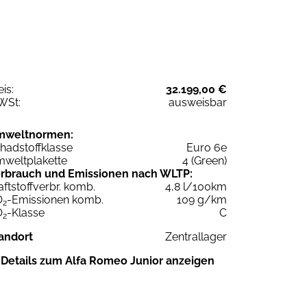
eis:
32.199,00 €
WSt:
ausweisbar
mweltnormen:
hadstoffklasse
Euro 6e
weltplakette
4 (Green)
rbrauch und Emissionen nach WLTP:
aftstoffverbr. komb.
4,8 l/100km
O
-Emissionen komb.
109 g/km
2
O
-Klasse
C
2
andort
Zentrallager
Details zum Alfa Romeo Junior anzeigen