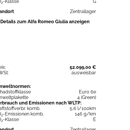
O
-Klasse
G
2
andort
Zentrallager
Details zum Alfa Romeo Giulia anzeigen
eis:
52.099,00 €
WSt:
ausweisbar
mweltnormen:
hadstoffklasse
Euro 6e
weltplakette
4 (Green)
rbrauch und Emissionen nach WLTP:
aftstoffverbr. komb.
5,6 l/100km
O
-Emissionen komb.
146 g/km
2
O
-Klasse
E
2
andort
Zentrallager