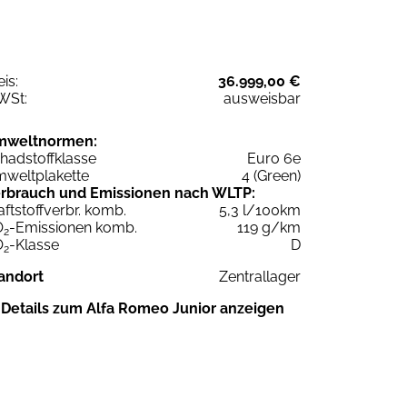
eis:
36.999,00 €
WSt:
ausweisbar
mweltnormen:
hadstoffklasse
Euro 6e
weltplakette
4 (Green)
rbrauch und Emissionen nach WLTP:
aftstoffverbr. komb.
5,3 l/100km
O
-Emissionen komb.
119 g/km
2
O
-Klasse
D
2
andort
Zentrallager
Details zum Alfa Romeo Junior anzeigen