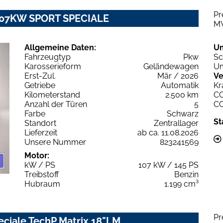
Pr
T 107KW SPORT SPECIALE
M
Allgemeine Daten:
U
Fahrzeugtyp
Pkw
Sc
Karosserieform
Geländewagen
Um
Erst-Zul.
Mär / 2026
Ve
Getriebe
Automatik
Kr
Kilometerstand
2.500 km
C
Anzahl der Türen
5
C
Farbe
Schwarz
St
Standort
Zentrallager
Lieferzeit
ab ca. 11.08.2026
Unsere Nummer
823241569
Motor:
kW / PS
107 kW / 145 PS
Treibstoff
Benzin
Hubraum
1.199 cm³
Pr
eciale TechP Matrix 18"LM