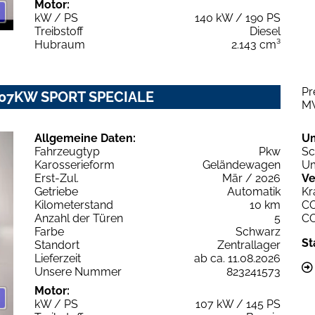
Motor:
kW / PS
140 kW / 190 PS
Treibstoff
Diesel
Hubraum
2.143 cm³
Pr
T 107KW SPORT SPECIALE
M
Allgemeine Daten:
U
Fahrzeugtyp
Pkw
Sc
Karosserieform
Geländewagen
Um
Erst-Zul.
Mär / 2026
Ve
Getriebe
Automatik
Kr
Kilometerstand
10 km
C
Anzahl der Türen
5
C
Farbe
Schwarz
St
Standort
Zentrallager
Lieferzeit
ab ca. 11.08.2026
Unsere Nummer
823241573
Motor:
kW / PS
107 kW / 145 PS