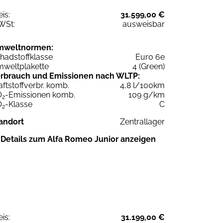
eis:
31.599,00 €
WSt:
ausweisbar
mweltnormen:
hadstoffklasse
Euro 6e
weltplakette
4 (Green)
rbrauch und Emissionen nach WLTP:
aftstoffverbr. komb.
4,8 l/100km
O
-Emissionen komb.
109 g/km
2
O
-Klasse
C
2
andort
Zentrallager
Details zum Alfa Romeo Junior anzeigen
eis:
31.199,00 €