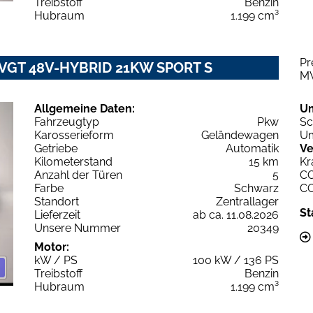
Treibstoff
Benzin
Hubraum
1.199 cm³
Pr
2 VGT 48V-HYBRID 21KW SPORT S
M
Allgemeine Daten:
U
Fahrzeugtyp
Pkw
Sc
Karosserieform
Geländewagen
Um
Getriebe
Automatik
Ve
Kilometerstand
15 km
Kr
Anzahl der Türen
5
C
Farbe
Schwarz
C
Standort
Zentrallager
St
Lieferzeit
ab ca. 11.08.2026
Unsere Nummer
20349
Motor:
kW / PS
100 kW / 136 PS
Treibstoff
Benzin
Hubraum
1.199 cm³