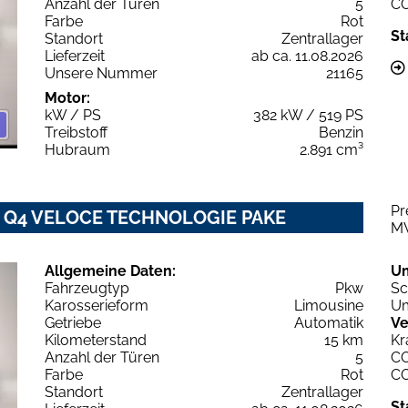
Anzahl der Türen
5
C
Farbe
Rot
St
Standort
Zentrallager
Lieferzeit
ab ca. 11.08.2026
Unsere Nummer
21165
Motor:
kW / PS
382 kW / 519 PS
Treibstoff
Benzin
Hubraum
2.891 cm³
Pr
6V Q4 VELOCE TECHNOLOGIE PAKE
M
Allgemeine Daten:
U
Fahrzeugtyp
Pkw
Sc
Karosserieform
Limousine
Um
Getriebe
Automatik
Ve
Kilometerstand
15 km
Kr
Anzahl der Türen
5
C
Farbe
Rot
C
Standort
Zentrallager
St