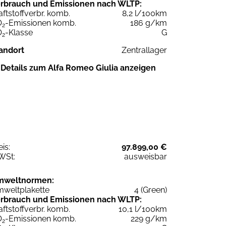
rbrauch und Emissionen nach WLTP:
aftstoffverbr. komb.
8,2 l/100km
O
-Emissionen komb.
186 g/km
2
O
-Klasse
G
2
andort
Zentrallager
Details zum Alfa Romeo Giulia anzeigen
eis:
97.899,00 €
WSt:
ausweisbar
mweltnormen:
weltplakette
4 (Green)
rbrauch und Emissionen nach WLTP:
aftstoffverbr. komb.
10,1 l/100km
O
-Emissionen komb.
229 g/km
2