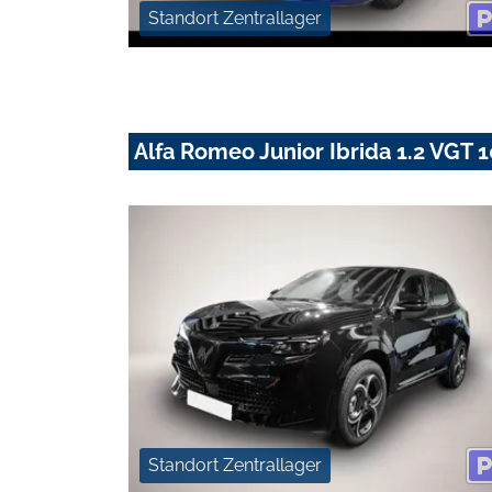
Standort Zentrallager
Alfa Romeo Junior Ibrida 1.2 VG
Standort Zentrallager