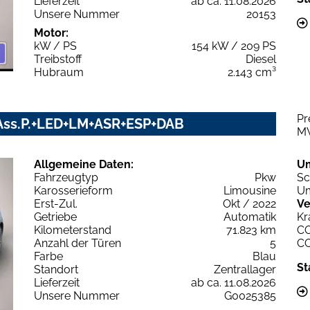
Lieferzeit
ab ca. 11.08.2026
Unsere Nummer
20153
Motor:
kW / PS
154 kW / 209 PS
Treibstoff
Diesel
Hubraum
2.143 cm³
Pr
V+Ass.P.+LED+LM+ASR+ESP+DAB
M
Allgemeine Daten:
U
Fahrzeugtyp
Pkw
Sc
Karosserieform
Limousine
Um
Erst-Zul.
Okt / 2022
Ve
Getriebe
Automatik
Kr
Kilometerstand
71.823 km
C
Anzahl der Türen
5
C
Farbe
Blau
St
Standort
Zentrallager
Lieferzeit
ab ca. 11.08.2026
Unsere Nummer
G0025385