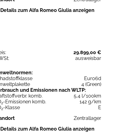
Details zum Alfa Romeo Giulia anzeigen
eis:
29.899,00 €
WSt:
ausweisbar
mweltnormen:
hadstoffklasse
Euro6d
weltplakette
4 (Green)
rbrauch und Emissionen nach WLTP:
aftstoffverbr. komb.
5,4 l/100km
O
-Emissionen komb.
142 g/km
2
O
-Klasse
E
2
andort
Zentrallager
Details zum Alfa Romeo Giulia anzeigen