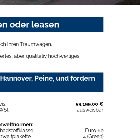
en oder leasen
sich Ihren Traumwagen.
rtes, aber qualitativ hochwertiges
Hannover, Peine, und fordern
eis:
59.199,00 €
WSt:
ausweisbar
mweltnormen:
hadstoffklasse
Euro 6e
weltplakette
4 (Green)