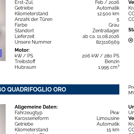
Erst-Zul.
Feb / 2026
Ve
Getriebe
Automatik
Kr
Kilometerstand
12.500 km
C
Anzahl der Türen
5
C
Farbe
Grau
St
Standort
Zentrallager
Lieferzeit
ab ca. 11.08.2026
Unsere Nummer
823116569
Motor:
kW / PS
206 kW / 280 PS
Treibstoff
Benzin
Hubraum
1.995 cm³
Pr
URBO QUADRIFOGLIO ORO
M
Allgemeine Daten:
U
Fahrzeugtyp
Pkw
Um
Karosserieform
Limousine
Ve
Getriebe
Automatik
Kr
Kilometerstand
15 km
C