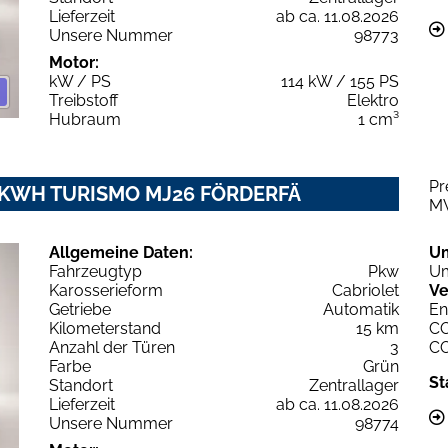
Lieferzeit
ab ca. 11.08.2026
Unsere Nummer
98773
Motor:
kW / PS
114 kW / 155 PS
Treibstoff
Elektro
Hubraum
1 cm³
Pr
2 KWH TURISMO MJ26 FÖRDERFÄ
M
Allgemeine Daten:
U
Fahrzeugtyp
Pkw
Um
Karosserieform
Cabriolet
Ve
Getriebe
Automatik
En
Kilometerstand
15 km
C
Anzahl der Türen
3
C
Farbe
Grün
St
Standort
Zentrallager
Lieferzeit
ab ca. 11.08.2026
Unsere Nummer
98774