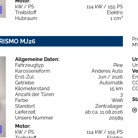
Motor:
kW / PS
114 kW / 155 PS
Treibstoff
Elektro
Hubraum
1 cm³
Pr
URISMO MJ26
M
Allgemeine Daten:
U
Fahrzeugtyp
Pkw
Um
Karosserieform
Anderes Auto
Ve
Erst-Zul.
Jun / 2026
En
Getriebe
Automatik
C
Kilometerstand
15 km
C
Anzahl der Türen
3
St
Farbe
Weiß
Standort
Zentrallager
Lieferzeit
ab ca. 11.08.2026
Unsere Nummer
20589
Motor:
kW / PS
114 kW / 155 PS
Treibstoff
Elektro