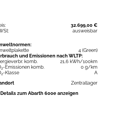
eis:
32.699,00 €
WSt:
ausweisbar
mweltnormen:
weltplakette
4 (Green)
rbrauch und Emissionen nach WLTP:
ergieverbr. komb.
21,6 kWh/100km
O
-Emissionen komb.
0 g/km
2
O
-Klasse
A
2
andort
Zentrallager
Details zum Abarth 600e anzeigen