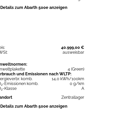
Details zum Abarth 500e anzeigen
eis:
40.999,00 €
WSt:
ausweisbar
mweltnormen:
weltplakette
4 (Green)
rbrauch und Emissionen nach WLTP:
ergieverbr. komb.
14,0 kWh/100km
O
-Emissionen komb.
0 g/km
2
O
-Klasse
A
2
andort
Zentrallager
Details zum Abarth 500e anzeigen