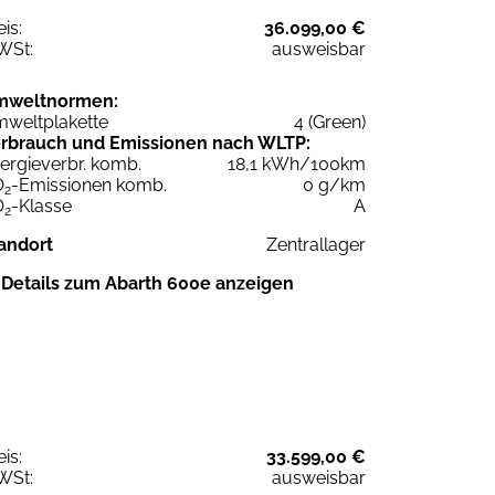
eis:
36.099,00 €
WSt:
ausweisbar
mweltnormen:
weltplakette
4 (Green)
rbrauch und Emissionen nach WLTP:
ergieverbr. komb.
18,1 kWh/100km
O
-Emissionen komb.
0 g/km
2
O
-Klasse
A
2
andort
Zentrallager
Details zum Abarth 600e anzeigen
eis:
33.599,00 €
WSt:
ausweisbar