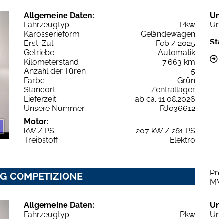
Allgemeine Daten:
U
Fahrzeugtyp
Pkw
Um
Karosserieform
Geländewagen
St
Erst-Zul.
Feb / 2025
Getriebe
Automatik
Kilometerstand
7.663 km
Anzahl der Türen
5
Farbe
Grün
Standort
Zentrallager
Lieferzeit
ab ca. 11.08.2026
Unsere Nummer
RJ036612
Motor:
kW / PS
207 kW / 281 PS
Treibstoff
Elektro
Pr
IG COMPETIZIONE
M
Allgemeine Daten:
U
Fahrzeugtyp
Pkw
Um