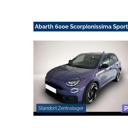
Abarth 600e Scorpionissima Sport
Standort Zentrallager