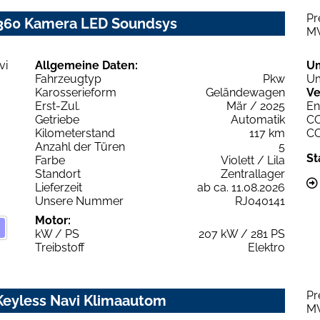
Pr
 360 Kamera LED Soundsys
M
Allgemeine Daten:
U
Fahrzeugtyp
Pkw
Um
Karosserieform
Geländewagen
Ve
Erst-Zul.
Mär / 2025
En
Getriebe
Automatik
C
Kilometerstand
117 km
C
Anzahl der Türen
5
St
Farbe
Violett / Lila
Standort
Zentrallager
Lieferzeit
ab ca. 11.08.2026
Unsere Nummer
RJ040141
Motor:
kW / PS
207 kW / 281 PS
Treibstoff
Elektro
Pr
Keyless Navi Klimaautom
M