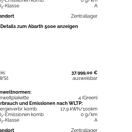
O
-Emissionen komb.
0 g/km
2
O
-Klasse
A
2
andort
Zentrallager
Details zum Abarth 500e anzeigen
eis:
37.999,00 €
WSt:
ausweisbar
mweltnormen:
weltplakette
4 (Green)
rbrauch und Emissionen nach WLTP:
ergieverbr. komb.
17,9 kWh/100km
O
-Emissionen komb.
0 g/km
2
O
-Klasse
A
2
andort
Zentrallager