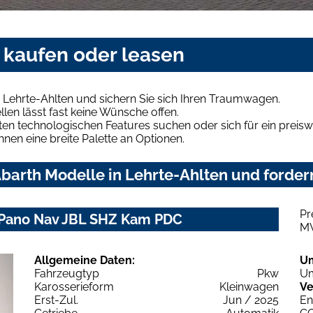
 kaufen oder leasen
 Lehrte-Ahlten und sichern Sie sich Ihren Traumwagen.
len lässt fast keine Wünsche offen.
en technologischen Features suchen oder sich für ein preiswe
hnen eine breite Palette an Optionen.
arth Modelle in Lehrte-Ahlten und fordern
Pr
 Pano Nav JBL SHZ Kam PDC
M
Allgemeine Daten:
U
Fahrzeugtyp
Pkw
Um
Karosserieform
Kleinwagen
Ve
Erst-Zul.
Jun / 2025
En