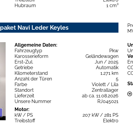
Hubraum
1 cm³
Pr
paket Navi Leder Keyles
M
Allgemeine Daten:
U
Fahrzeugtyp
Pkw
Um
Karosserieform
Geländewagen
Ve
Erst-Zul.
Jun / 2025
En
Getriebe
Automatik
C
Kilometerstand
1.271 km
C
Anzahl der Türen
5
St
Farbe
Violett / Lila
Standort
Zentrallager
Lieferzeit
ab ca. 11.08.2026
Unsere Nummer
RJ045021
Motor:
kW / PS
207 kW / 281 PS
Treibstoff
Elektro