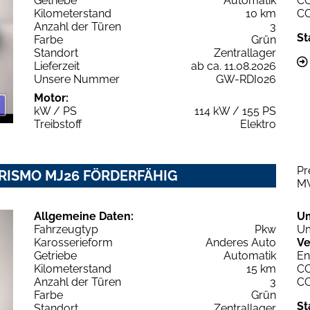
Getriebe
Automatik
C
Kilometerstand
10 km
C
Anzahl der Türen
3
St
Farbe
Grün
Standort
Zentrallager
Lieferzeit
ab ca. 11.08.2026
Unsere Nummer
GW-RDI026
Motor:
kW / PS
114 kW / 155 PS
Treibstoff
Elektro
Pr
URISMO MJ26 FÖRDERFÄHIG
M
Allgemeine Daten:
U
Fahrzeugtyp
Pkw
Um
Karosserieform
Anderes Auto
Ve
Getriebe
Automatik
En
Kilometerstand
15 km
C
Anzahl der Türen
3
C
Farbe
Grün
St
Standort
Zentrallager