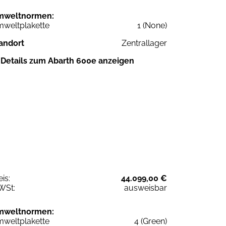
mweltnormen:
weltplakette
1 (None)
andort
Zentrallager
Details zum Abarth 600e anzeigen
eis:
44.099,00 €
WSt:
ausweisbar
mweltnormen:
weltplakette
4 (Green)