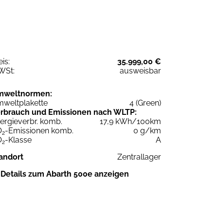
eis:
35.999,00 €
WSt:
ausweisbar
mweltnormen:
weltplakette
4 (Green)
rbrauch und Emissionen nach WLTP:
ergieverbr. komb.
17,9 kWh/100km
O
-Emissionen komb.
0 g/km
2
O
-Klasse
A
2
andort
Zentrallager
Details zum Abarth 500e anzeigen