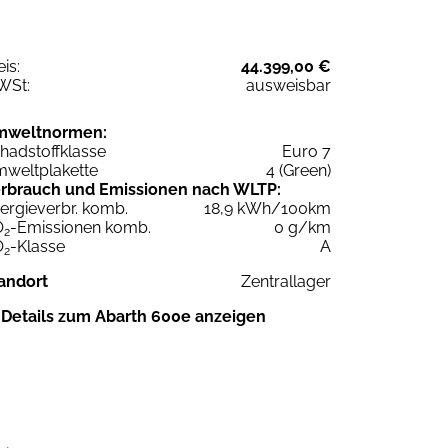
eis:
44.399,00 €
WSt:
ausweisbar
mweltnormen:
hadstoffklasse
Euro 7
weltplakette
4 (Green)
rbrauch und Emissionen nach WLTP:
ergieverbr. komb.
18,9 kWh/100km
O
-Emissionen komb.
0 g/km
2
O
-Klasse
A
2
andort
Zentrallager
Details zum Abarth 600e anzeigen