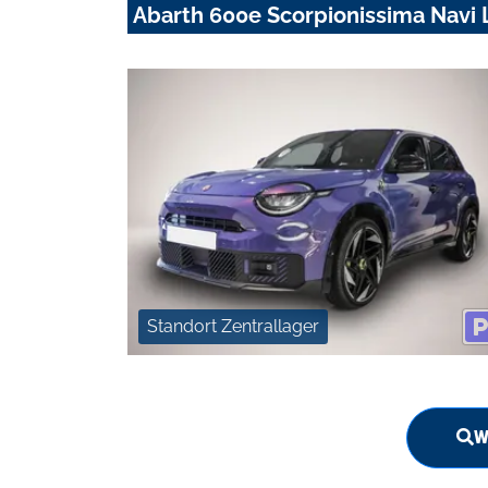
Abarth 600e Scorpionissima Navi
Standort Zentrallager
W