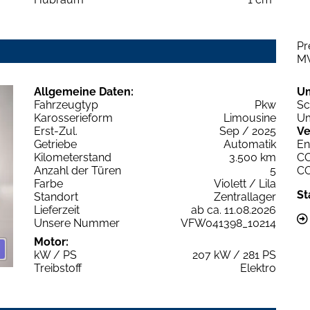
Pr
M
Allgemeine Daten:
U
Fahrzeugtyp
Pkw
Sc
Karosserieform
Limousine
Um
Erst-Zul.
Sep / 2025
Ve
Getriebe
Automatik
En
Kilometerstand
3.500 km
C
Anzahl der Türen
5
C
Farbe
Violett / Lila
St
Standort
Zentrallager
Lieferzeit
ab ca. 11.08.2026
Unsere Nummer
VFW041398_10214
Motor:
kW / PS
207 kW / 281 PS
Treibstoff
Elektro