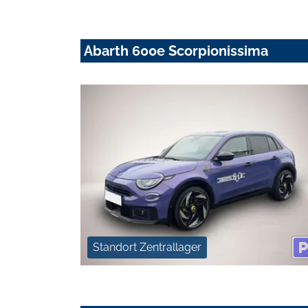
Abarth 600e Scorpionissima
Standort Zentrallager