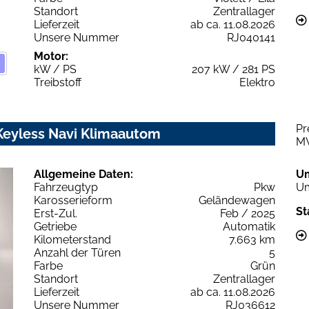
Standort
Zentrallager
Lieferzeit
ab ca. 11.08.2026
Unsere Nummer
RJ040141
Motor:
kW / PS
207 kW / 281 PS
Treibstoff
Elektro
Pr
Keyless Navi Klimaautom
M
Allgemeine Daten:
U
Fahrzeugtyp
Pkw
Um
Karosserieform
Geländewagen
St
Erst-Zul.
Feb / 2025
Getriebe
Automatik
Kilometerstand
7.663 km
Anzahl der Türen
5
Farbe
Grün
Standort
Zentrallager
Lieferzeit
ab ca. 11.08.2026
Unsere Nummer
RJ036612