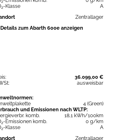
O
-Emissionen komb.
0 g/km
2
O
-Klasse
A
2
andort
Zentrallager
Details zum Abarth 600e anzeigen
eis:
36.099,00 €
WSt:
ausweisbar
mweltnormen:
weltplakette
4 (Green)
rbrauch und Emissionen nach WLTP:
ergieverbr. komb.
18,1 kWh/100km
O
-Emissionen komb.
0 g/km
2
O
-Klasse
A
2
andort
Zentrallager