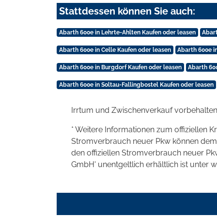
Stattdessen können Sie auch:
Abarth 600e in Lehrte-Ahlten Kaufen oder leasen
Abart
Abarth 600e in Celle Kaufen oder leasen
Abarth 600e i
Abarth 600e in Burgdorf Kaufen oder leasen
Abarth 60
Abarth 600e in Soltau-Fallingbostel Kaufen oder leasen
Irrtum und Zwischenverkauf vorbehalten
* Weitere Informationen zum offiziellen K
Stromverbrauch neuer Pkw können dem 'Lei
den offiziellen Stromverbrauch neuer P
GmbH' unentgeltlich erhältlich ist unter 