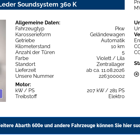
Pr
 Leder Soundsystem 360 K
M
Allgemeine Daten:
U
Fahrzeugtyp
Pkw
Um
Karosserieform
Geländewagen
Ve
Getriebe
Automatik
En
Kilometerstand
10 km
C
Anzahl der Türen
5
C
Farbe
Violett / Lila
St
Standort
Zentrallager
Lieferzeit
ab ca. 11.08.2026
Unsere Nummer
226300002
Motor:
kW / PS
207 kW / 281 PS
Treibstoff
Elektro
eitere Abarth 600e und andere Fahrzeuge können Sie hier su