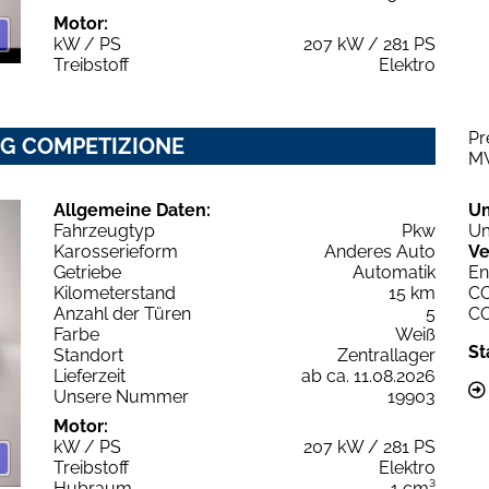
Motor:
kW / PS
207 kW / 281 PS
Treibstoff
Elektro
Pr
IG COMPETIZIONE
M
Allgemeine Daten:
U
Fahrzeugtyp
Pkw
Um
Karosserieform
Anderes Auto
Ve
Getriebe
Automatik
En
Kilometerstand
15 km
C
Anzahl der Türen
5
C
Farbe
Weiß
St
Standort
Zentrallager
Lieferzeit
ab ca. 11.08.2026
Unsere Nummer
19903
Motor:
kW / PS
207 kW / 281 PS
Treibstoff
Elektro
Hubraum
1 cm³