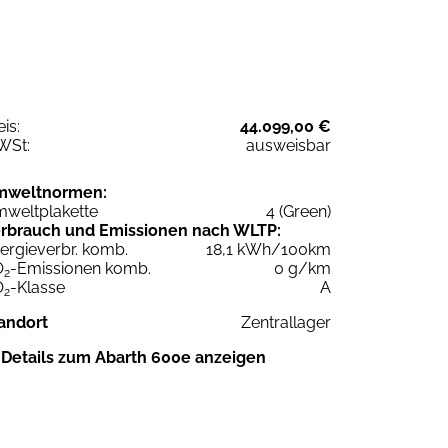
eis:
44.099,00 €
WSt:
ausweisbar
mweltnormen:
weltplakette
4 (Green)
rbrauch und Emissionen nach WLTP:
ergieverbr. komb.
18,1 kWh/100km
O
-Emissionen komb.
0 g/km
2
O
-Klasse
A
2
andort
Zentrallager
Details zum Abarth 600e anzeigen