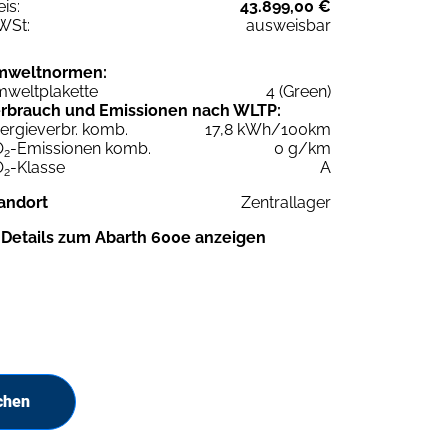
eis:
43.899,00 €
WSt:
ausweisbar
mweltnormen:
weltplakette
4 (Green)
rbrauch und Emissionen nach WLTP:
ergieverbr. komb.
17,8 kWh/100km
O
-Emissionen komb.
0 g/km
2
O
-Klasse
A
2
andort
Zentrallager
Details zum Abarth 600e anzeigen
chen