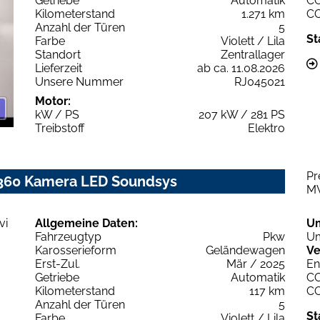
Getriebe
Automatik
C
Kilometerstand
1.271 km
C
Anzahl der Türen
5
St
Farbe
Violett / Lila
Standort
Zentrallager
Lieferzeit
ab ca. 11.08.2026
Unsere Nummer
RJ045021
Motor:
kW / PS
207 kW / 281 PS
Treibstoff
Elektro
Pr
 360 Kamera LED Soundsys
M
Allgemeine Daten:
U
Fahrzeugtyp
Pkw
Um
Karosserieform
Geländewagen
Ve
Erst-Zul.
Mär / 2025
En
Getriebe
Automatik
C
Kilometerstand
117 km
C
Anzahl der Türen
5
St
Farbe
Violett / Lila