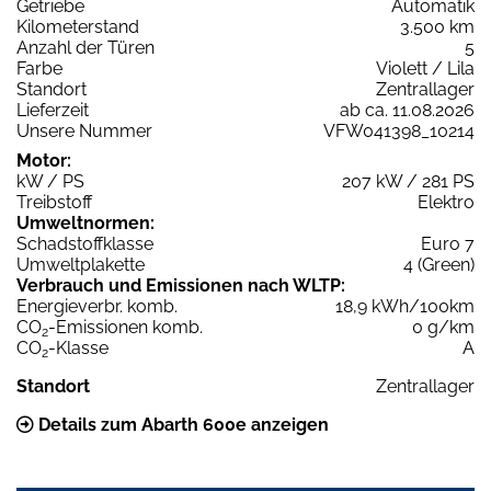
Getriebe
Automatik
Kilometerstand
3.500 km
Anzahl der Türen
5
Farbe
Violett / Lila
Standort
Zentrallager
Lieferzeit
ab ca. 11.08.2026
Unsere Nummer
VFW041398_10214
Motor:
kW / PS
207 kW / 281 PS
Treibstoff
Elektro
Umweltnormen:
Schadstoffklasse
Euro 7
Umweltplakette
4 (Green)
Verbrauch und Emissionen nach WLTP:
Energieverbr. komb.
18,9 kWh/100km
CO
-Emissionen komb.
0 g/km
2
CO
-Klasse
A
2
Standort
Zentrallager
Details zum Abarth 600e anzeigen