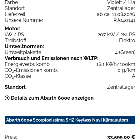
Farbe
Violett / Lila
Standort
Zentrallager
Lieferzeit
ab ca. 11.08.2026
Unsere Nummer
RJ040141
Motor:
kW / PS
207 kW / 281 PS
Treibstoff
Elektro
Umweltnormen:
Umweltplakette
4 (Green)
Verbrauch und Emissionen nach WLTP:
Energieverbr. komb.
18,1 kWh/100km
CO
-Emissionen komb.
0 g/km
2
CO
-Klasse
A
2
Standort
Zentrallager
Details zum Abarth 600e anzeigen
Abarth 600e Scorpionissima SHZ Keyless Navi Klimaautom
Preis:
33.599,00 €