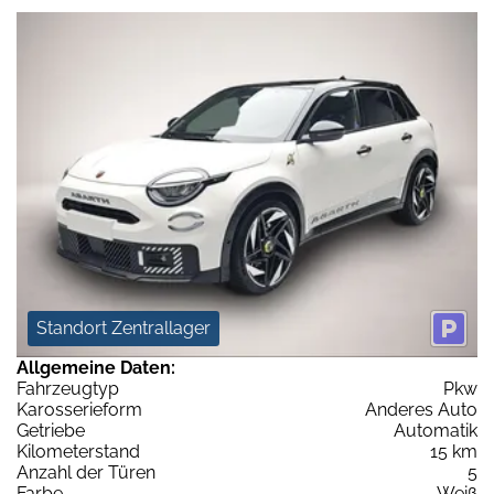
Standort Zentrallager
Allgemeine Daten:
Fahrzeugtyp
Pkw
Karosserieform
Anderes Auto
Getriebe
Automatik
Kilometerstand
15 km
Anzahl der Türen
5
Farbe
Weiß