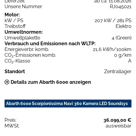
Lieferzeit
ab ca. 11.08.2026
Unsere Nummer
RJ045021
Motor:
kW / PS
207 kW / 281 PS
Treibstoff
Elektro
Umweltnormen:
Umweltplakette
4 (Green)
Verbrauch und Emissionen nach WLTP:
Energieverbr. komb.
21,6 kWh/100km
CO
-Emissionen komb.
0 g/km
2
CO
-Klasse
A
2
Standort
Zentrallager
Details zum Abarth 600e anzeigen
Abarth 600e Scorpionissima Navi 360 Kamera LED Soundsys
Preis:
36.099,00 €
MWSt:
ausweisbar