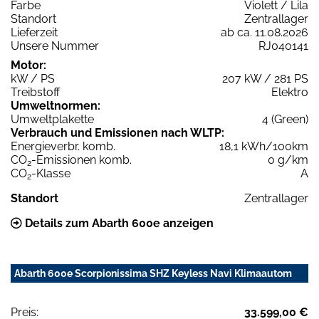
Farbe
Violett / Lila
Standort
Zentrallager
Lieferzeit
ab ca. 11.08.2026
Unsere Nummer
RJ040141
Motor:
kW / PS
207 kW / 281 PS
Treibstoff
Elektro
Umweltnormen:
Umweltplakette
4 (Green)
Verbrauch und Emissionen nach WLTP:
Energieverbr. komb.
18,1 kWh/100km
CO
-Emissionen komb.
0 g/km
2
CO
-Klasse
A
2
Standort
Zentrallager
Details zum Abarth 600e anzeigen
Abarth 600e Scorpionissima SHZ Keyless Navi Klimaautom
Preis:
33.599,00 €