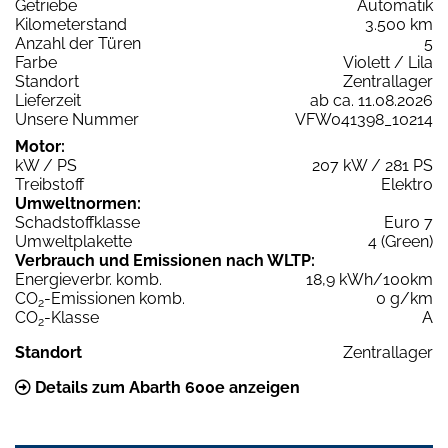
Getriebe
Automatik
Kilometerstand
3.500 km
Anzahl der Türen
5
Farbe
Violett / Lila
Standort
Zentrallager
Lieferzeit
ab ca. 11.08.2026
Unsere Nummer
VFW041398_10214
Motor:
kW / PS
207 kW / 281 PS
Treibstoff
Elektro
Umweltnormen:
Schadstoffklasse
Euro 7
Umweltplakette
4 (Green)
Verbrauch und Emissionen nach WLTP:
Energieverbr. komb.
18,9 kWh/100km
CO
-Emissionen komb.
0 g/km
2
CO
-Klasse
A
2
Standort
Zentrallager
Details zum Abarth 600e anzeigen