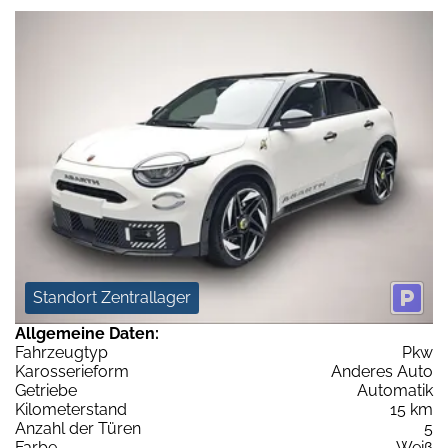
Standort Zentrallager
Allgemeine Daten:
Fahrzeugtyp
Pkw
Karosserieform
Anderes Auto
Getriebe
Automatik
Kilometerstand
15 km
Anzahl der Türen
5
Farbe
Weiß