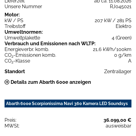
Lieferzeit
ab ca. 11.08.2026
Unsere Nummer
RJ045021
Motor:
kW / PS
207 kW / 281 PS
Treibstoff
Elektro
Umweltnormen:
Umweltplakette
4 (Green)
Verbrauch und Emissionen nach WLTP:
Energieverbr. komb.
21,6 kWh/100km
CO
-Emissionen komb.
0 g/km
2
CO
-Klasse
A
2
Standort
Zentrallager
Details zum Abarth 600e anzeigen
Abarth 600e Scorpionissima Navi 360 Kamera LED Soundsys
Preis:
36.099,00 €
MWSt:
ausweisbar