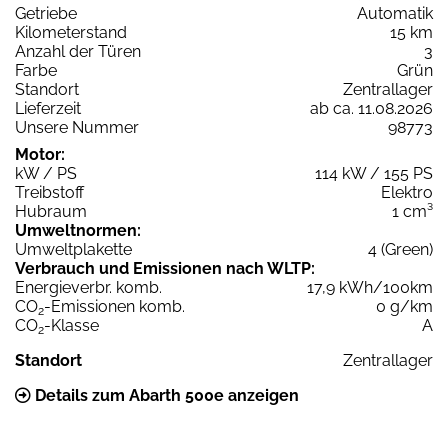
Getriebe
Automatik
Kilometerstand
15 km
Anzahl der Türen
3
Farbe
Grün
Standort
Zentrallager
Lieferzeit
ab ca. 11.08.2026
Unsere Nummer
98773
Motor:
kW / PS
114 kW / 155 PS
Treibstoff
Elektro
Hubraum
1 cm³
Umweltnormen:
Umweltplakette
4 (Green)
Verbrauch und Emissionen nach WLTP:
Energieverbr. komb.
17,9 kWh/100km
CO
-Emissionen komb.
0 g/km
2
CO
-Klasse
A
2
Standort
Zentrallager
Details zum Abarth 500e anzeigen