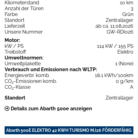
Kilometerstand
10 km
Anzahl der Türen
3
Farbe
Grün
Standort
Zentrallager
Lieferzeit
ab ca. 11.08.2026
Unsere Nummer
GW-RDI026
Motor:
kW / PS
114 kW / 155 PS
Treibstoff
Elektro
Umweltnormen:
Umweltplakette
1 (None)
Verbrauch und Emissionen nach WLTP:
Energieverbr. komb.
18,1 kWh/100km
CO
-Emissionen komb.
0 g/km
2
CO
-Klasse
A
2
Standort
Zentrallager
Details zum Abarth 500e anzeigen
Abarth 500E ELEKTRO 42 KWH TURISMO MJ26 FÖRDERFÄHIG