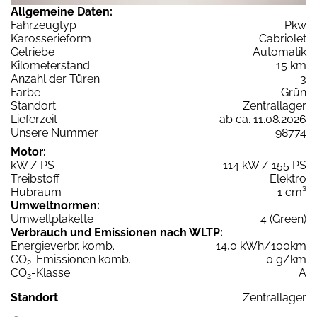
Allgemeine Daten:
Fahrzeugtyp
Pkw
Karosserieform
Cabriolet
Getriebe
Automatik
Kilometerstand
15 km
Anzahl der Türen
3
Farbe
Grün
Standort
Zentrallager
Lieferzeit
ab ca. 11.08.2026
Unsere Nummer
98774
Motor:
kW / PS
114 kW / 155 PS
Treibstoff
Elektro
Hubraum
1 cm³
Umweltnormen:
Umweltplakette
4 (Green)
Verbrauch und Emissionen nach WLTP:
Energieverbr. komb.
14,0 kWh/100km
CO
-Emissionen komb.
0 g/km
2
CO
-Klasse
A
2
Standort
Zentrallager