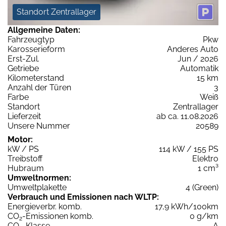
Standort Zentrallager
Allgemeine Daten:
Fahrzeugtyp
Pkw
Karosserieform
Anderes Auto
Erst-Zul.
Jun / 2026
Getriebe
Automatik
Kilometerstand
15 km
Anzahl der Türen
3
Farbe
Weiß
Standort
Zentrallager
Lieferzeit
ab ca. 11.08.2026
Unsere Nummer
20589
Motor:
kW / PS
114 kW / 155 PS
Treibstoff
Elektro
Hubraum
1 cm³
Umweltnormen:
Umweltplakette
4 (Green)
Verbrauch und Emissionen nach WLTP:
Energieverbr. komb.
17,9 kWh/100km
CO
-Emissionen komb.
0 g/km
2
CO
-Klasse
A