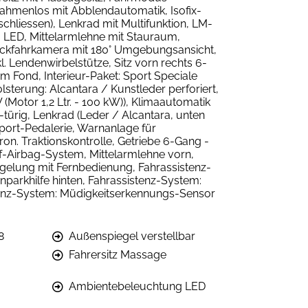
ahmenlos mit Abblendautomatik, Isofix-
schliessen), Lenkrad mit Multifunktion, LM-
g LED, Mittelarmlehne mit Stauraum,
Rückfahrkamera mit 180° Umgebungsansicht,
kl. Lendenwirbelstütze, Sitz vorn rechts 6-
 Fond, Interieur-Paket: Sport Speciale
sterung: Alcantara / Kunstleder perforiert,
(Motor 1,2 Ltr. - 100 kW)), Klimaautomatik
5-türig, Lenkrad (Leder / Alcantara, unten
 Sport-Pedalerie, Warnanlage für
ron. Traktionskontrolle, Getriebe 6-Gang -
pf-Airbag-System, Mittelarmlehne vorn,
egelung mit Fernbedienung, Fahrassistenz-
parkhilfe hinten, Fahrassistenz-System:
stenz-System: Müdigkeitserkennungs-Sensor
8
Außenspiegel verstellbar
Fahrersitz Massage
Ambientebeleuchtung LED