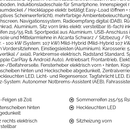
mboden, Induktionsladeschale für Smartphone, Innenspiegel r
aumdeckel / Heckklappe elektr. betätigt Easy-Load (öffnen + 
aptives Scheinwerferlicht), mehrfarbige Ambientebeleuchtun
ouchscreen, Navigationssystem, Radioempfang digital (DAB), 
ad, Aluminium, Sitz vorn links elektr. verstellbar (6-fach) in
eifen 215/55 R18, Sportpedal aus Aluminium, USB-Anschluss im
sole und Mittelarmlehne in Alcanta Schwarz / Sitzbezug / Pol
r. - 100 kW (System: 107 kW) Mild-Hybrid (Mild-Hybrid 107 kW 
an Vordersitzlehnen, Einstiegsleisten (Aluminium), Karosserie: 
(vertikal / axial), Parkbremse elektrisch, Radstand Standard,
pple CarPlay & Android Auto), Antriebsart: Frontantrieb, Elekt
-/Beifahrerseite, Fensterheber elektrisch vorn + hinten, Ko
tenscheiben hinten und Heckscheibe abgedunkelt, Zentralverri
kleuchten LED, Licht- und Regensensor, Tagfahrlicht LED, Ein
stenz-System: Autonomer Notbrems-Assistent (AEB), Fahrassi
-Felgen 18 Zoll
Sommerreifen 215/55 R1
itenscheiben hinten
Heckleuchten LED
gedunkelt
z rechts elektrisch
Sitzheizung vorn
stellbar