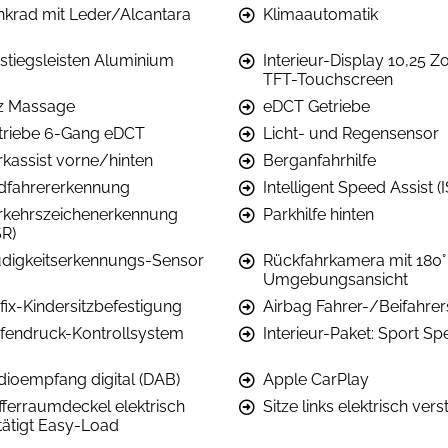
nkrad mit Leder/Alcantara
Klimaautomatik
nstiegsleisten Aluminium
Interieur-Display 10,25 Zo
TFT-Touchscreen
tz Massage
eDCT Getriebe
triebe 6-Gang eDCT
Licht- und Regensensor
rkassist vorne/hinten
Berganfahrhilfe
dfahrererkennung
Intelligent Speed Assist (
rkehrszeichenerkennung
Parkhilfe hinten
SR)
digkeitserkennungs-Sensor
Rückfahrkamera mit 180°
Umgebungsansicht
fix-Kindersitzbefestigung
Airbag Fahrer-/Beifahrer
ifendruck-Kontrollsystem
Interieur-Paket: Sport Sp
dioempfang digital (DAB)
Apple CarPlay
fferraumdeckel elektrisch
Sitze links elektrisch vers
tätigt Easy-Load