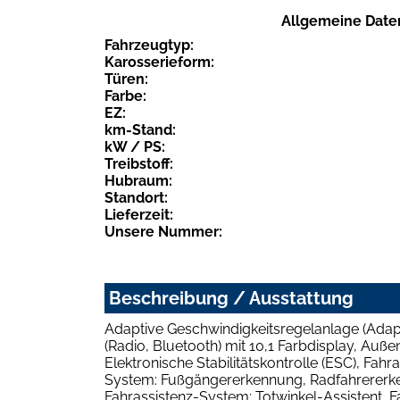
Allgemeine Date
Fahrzeugtyp:
Karosserieform:
Türen:
Farbe:
EZ:
km-Stand:
kW / PS:
Treibstoff:
Hubraum:
Standort:
Lieferzeit:
Unsere Nummer:
Beschreibung / Ausstattung
Adaptive Geschwindigkeitsregelanlage (Adapt
(Radio, Bluetooth) mit 10,1 Farbdisplay, Außen
Elektronische Stabilitätskontrolle (ESC), Fahr
System: Fußgängererkennung, Radfahrererkenn
Fahrassistenz-System: Totwinkel-Assistent, F