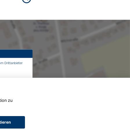
om Drittanbieter
tion zu
tieren