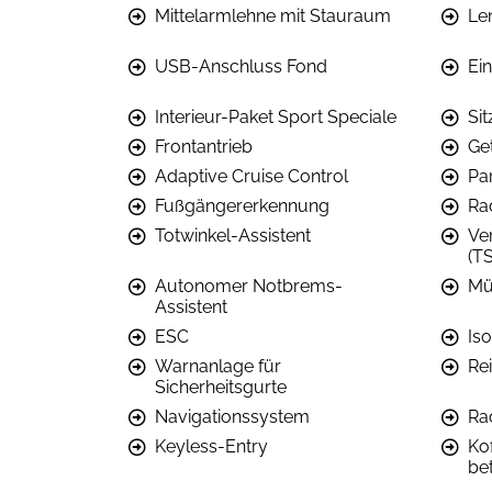
Mittelarmlehne mit Stauraum
Le
USB-Anschluss Fond
Ei
Interieur-Paket Sport Speciale
Si
Frontantrieb
Ge
Adaptive Cruise Control
Pa
Fußgängererkennung
Ra
Totwinkel-Assistent
Ve
(T
Autonomer Notbrems-
Mü
Assistent
ESC
Iso
Warnanlage für
Re
Sicherheitsgurte
Navigationssystem
Ra
Keyless-Entry
Ko
be