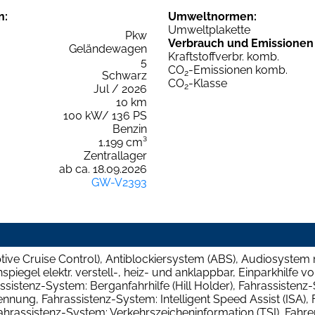
n:
Umweltnormen:
Umweltplakette
Pkw
Verbrauch und Emissionen
Geländewagen
Kraftstoffverbr. komb.
5
CO
-Emissionen komb.
2
Schwarz
CO
-Klasse
2
Jul / 2026
10 km
100 kW/ 136 PS
Benzin
1.199 cm³
Zentrallager
ab ca. 18.09.2026
GW-V2393
ive Cruise Control), Antiblockiersystem (ABS), Audiosystem
spiegel elektr. verstell-, heiz- und anklappbar, Einparkhilfe v
assistenz-System: Berganfahrhilfe (Hill Holder), Fahrassistenz-
ung, Fahrassistenz-System: Intelligent Speed Assist (ISA), 
ahrassistenz-System: Verkehrszeicheninformation (TSI), Fahr