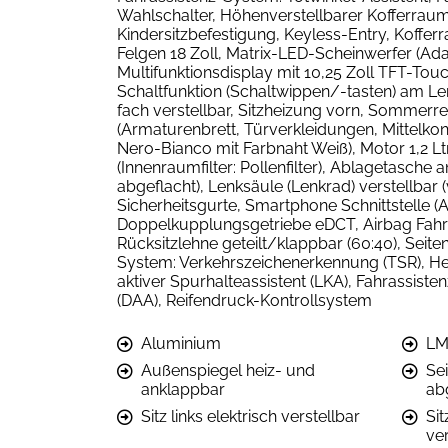
Wahlschalter, Höhenverstellbarer Kofferrau
Kindersitzbefestigung, Keyless-Entry, Kofferr
Felgen 18 Zoll, Matrix-LED-Scheinwerfer (Ad
Multifunktionsdisplay mit 10,25 Zoll TFT-T
Schaltfunktion (Schaltwippen/-tasten) am Lenkr
fach verstellbar, Sitzheizung vorn, Sommerr
(Armaturenbrett, Türverkleidungen, Mittelkon
Nero-Bianco mit Farbnaht Weiß), Motor 1,2 Lt
(Innenraumfilter: Pollenfilter), Ablagetasche 
abgeflacht), Lenksäule (Lenkrad) verstellbar 
Sicherheitsgurte, Smartphone Schnittstelle (A
Doppelkupplungsgetriebe eDCT, Airbag Fahrer
Rücksitzlehne geteilt/klappbar (60:40), Sei
System: Verkehrszeichenerkennung (TSR), Hec
aktiver Spurhalteassistent (LKA), Fahrassi
(DAA), Reifendruck-Kontrollsystem
Aluminium
LM
Außenspiegel heiz- und
Se
anklappbar
ab
Sitz links elektrisch verstellbar
Sit
ver