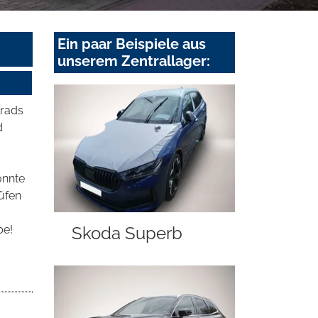
Ein paar Beispiele aus
unserem Zentrallager:
krads
d
önnte
rüfen
be!
Skoda Superb