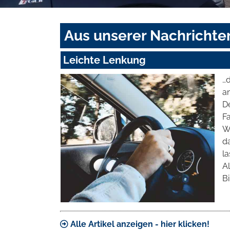
Aus unserer Nachrichte
Leichte Lenkung
…
a
D
F
We
da
la
A
Bi
Alle Artikel anzeigen - hier klicken!