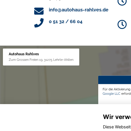
info@autohaus-rahlves.de
0 51 32 / 66 04
Autohaus Rahlves
Zum Grossen Freien 19, 31275 Lehrte-Ahlten
Für die Aktivierun
Google LLC
erforde
Wir verw
Diese Webseit