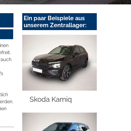
Ein paar Beispiele aus
unserem Zentrallager:
inen
freit.
brauch
fs
lich
Skoda Kamiq
erden.
ßen