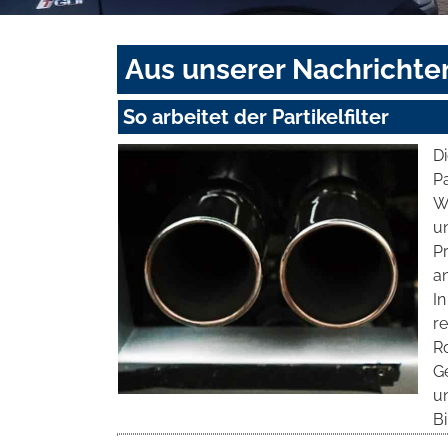
Aus unserer Nachrichte
So arbeitet der Partikelfilter
D
Pa
We
un
P
an
In
re
R
G
u
B