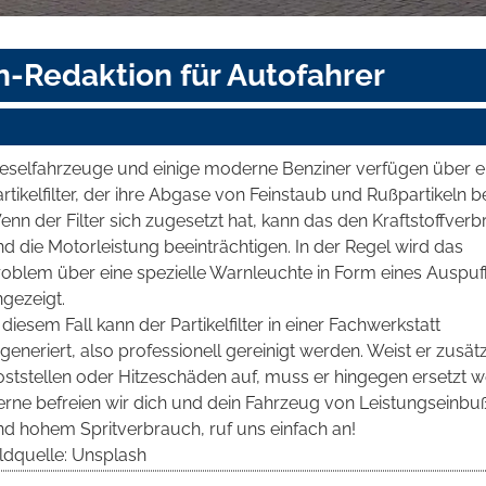
n-Redaktion für Autofahrer
ieselfahrzeuge und einige moderne Benziner verfügen über e
rtikelfilter, der ihre Abgase von Feinstaub und Rußpartikeln be
nn der Filter sich zugesetzt hat, kann das den Kraftstoffver
d die Motorleistung beeinträchtigen. In der Regel wird das
roblem über eine spezielle Warnleuchte in Form eines Auspuf
gezeigt.
 diesem Fall kann der Partikelfilter in einer Fachwerkstatt
generiert, also professionell gereinigt werden. Weist er zusätz
oststellen oder Hitzeschäden auf, muss er hingegen ersetzt w
erne befreien wir dich und dein Fahrzeug von Leistungseinbu
nd hohem Spritverbrauch, ruf uns einfach an!
ildquelle: Unsplash